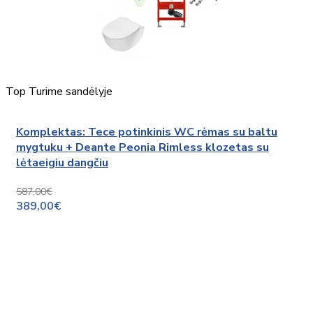
Top
Turime sandėlyje
Komplektas: Tece potinkinis WC rėmas su baltu
mygtuku + Deante Peonia Rimless klozetas su
lėtaeigiu dangčiu
587,00€
389,00€