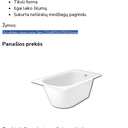
Tiksli forma.
Ilgai laiko šilumą.
Sukurta natūralių medžiagų pagrindu.
Žymos:
PAA akmens masės vonia Step 1700x895
VASTE/00
Vonios
Panašios prekės