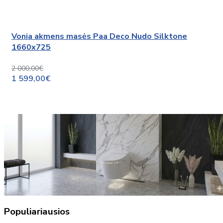
Vonia akmens masės Paa Deco Nudo Silktone
1660x725
2 000,00€
1 599,00€
Populiariausios