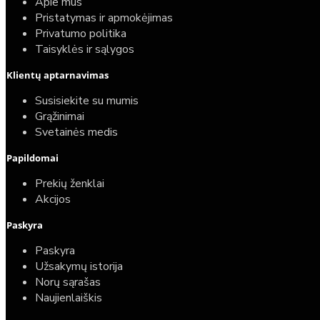
Apie mus
Pristatymas ir apmokėjimas
Privatumo politika
Taisyklės ir sąlygos
Klientų aptarnavimas
Susisiekite su mumis
Grąžinimai
Svetainės medis
Papildomai
Prekių ženklai
Akcijos
Paskyra
Paskyra
Užsakymų istorija
Norų sąrašas
Naujienlaiškis