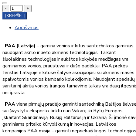
-
+
Į KREPŠELĮ
Aprašymas
PAA (Latvija)
– gamina vonios ir kitus santechnikos gaminius,
naudojant akrilo ir lieto akmens technologijas. Taikant
šiuolaikines technologijas ir aukštos kokybės medžiagas yra
gaminamos vonios, praustuvai ir dušo padėklai. PAA prekės
ženklas Latvijoje ir kitose šalyse asocijuojasi su akmens masės 
spalvotomis vonios kambario kolekcijomis. Naudojant specialių
sanitarinį akrilą vonios įrangos tarnavimo laikas yra daug ilgesni
nei įprasta.
PAA
viena pirmųjų pradėjo gaminti santechniką Baltijos šalys
su išvystytu eksporto tinklu nuo Vakarų iki Rytų Europos,
įskaitant Skandinaviją, Rusiją Baltarusiją ir Ukrainą. Ši įmonė sa
gaminiams pritaiko kūrybiškumą ir inovacijas. Latviškos
kompanijos PAA misija – gaminti nepriekaištingos technologijos