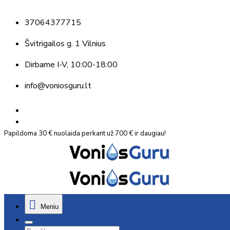
37064377715
Švitrigailos g. 1 Vilnius
Dirbame
I-V, 10:00-18:00
info@voniosguru.lt
Papildoma 30 € nuolaida perkant už 700 € ir daugiau!
Meniu