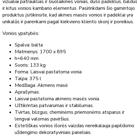
vizualiai patrauklias ir šiuolaikines vonias, dušo padėklus, baldu
ir kitus vonios kambario elementus. Pasirinkdami šio gamintojo
produktus įsitikinsite, kad akmes masės vonios ir padėklai yra
unikalūs ir parenkami pagal kiekvieno kliento skonį ir poreikius.
Vonios ypatybės:
Spalva: balta
Matmenys: 1700 x 895
h=640 mm
Svoris: 133 kg
Forma: Laisvai pastatoma vonia
Talpa: 375 l
Medžiaga: Akmens masė
Aprašymas:
Laisvai pastatoma akmens masės vonia.
Užtikrintas patvarumas ir stabilumas.
Tvirtas, blizgus, cheminėms priemonėms atsparus ir
lengvai valomas paviršius.
Estetiškas vonios išorės vaizdas nereikalauja papildomo
uždengimo dekoratyviniais paneliais.