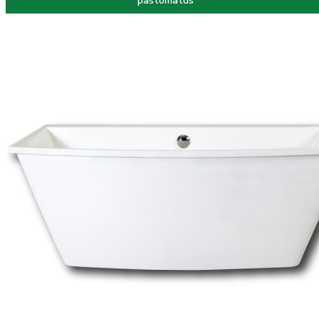
paštomatus