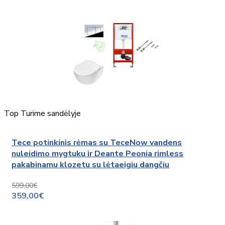
Top
Turime sandėlyje
Tece potinkinis rėmas su TeceNow vandens
nuleidimo mygtuku ir Deante Peonia rimless
pakabinamu klozetu su lėtaeigiu dangčiu
599,00€
359,00€