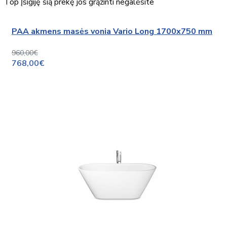
Top
Įsigiję šią prekę jos grąžinti negalėsite
PAA akmens masės vonia Vario Long 1700x750 mm
960,00€
768,00€