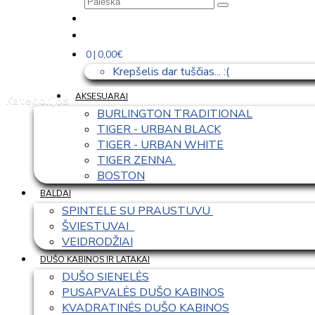
0 | 0,00€
Krepšelis dar tuščias... :(
AKSESUARAI
Kategorijos
BURLINGTON TRADITIONAL
TIGER - URBAN BLACK
TIGER - URBAN WHITE
TIGER ZENNA 
BOSTON
BALDAI
SPINTELE SU PRAUSTUVU 
ŠVIESTUVAI  
VEIDRODŽIAI
DUŠO KABINOS IR LATAKAI
DUŠO SIENELĖS
PUSAPVALĖS DUŠO KABINOS
KVADRATINĖS DUŠO KABINOS