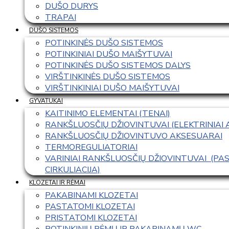
DUŠO DURYS
TRAPAI
DUŠO SISTEMOS
POTINKINĖS DUŠO SISTEMOS
POTINKINIAI DUŠO MAIŠYTUVAI
POTINKINĖS DUŠO SISTEMOS DALYS
VIRŠTINKINĖS DUŠO SISTEMOS
VIRŠTINKINIAI DUŠO MAIŠYTUVAI
GYVATUKAI
KAITINIMO ELEMENTAI (TENAI)
RANKŠLUOSČIŲ DŽIOVINTUVAI (ELEKTRINIAI
RANKŠLUOSČIŲ DŽIOVINTUVO AKSESUARAI
TERMOREGULIATORIAI
VARINIAI RANKŠLUOSČIŲ DŽIOVINTUVAI  (P
CIRKULIACIJA)
KLOZETAI IR RĖMAI
PAKABINAMI KLOZETAI
PASTATOMI KLOZETAI
PRISTATOMI KLOZETAI
POTINKINIŲ RĖMŲ IR PAKABINAMŲ WC 