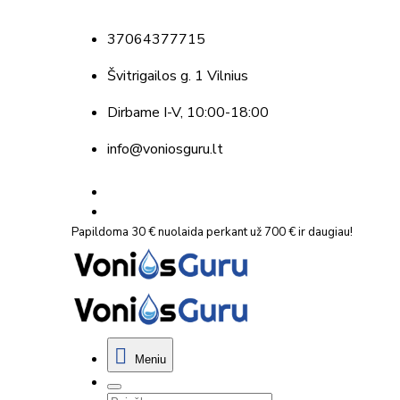
37064377715
Švitrigailos g. 1 Vilnius
Dirbame
I-V, 10:00-18:00
info@voniosguru.lt
Papildoma 30 € nuolaida perkant už 700 € ir daugiau!
Meniu