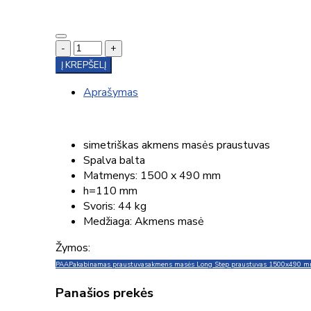
-
+
Į KREPŠELĮ
Aprašymas
simetriškas akmens masės praustuvas
Spalva balta
Matmenys: 1500 x 490 mm
h=110 mm
Svoris: 44 kg
Medžiaga: Akmens masė
Žymos:
PAA
Pakabinamas praustuvas
akmens masės Long Step praustuvas 1500x490 
Panašios prekės