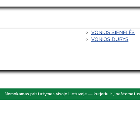
VONIOS SIENELĖS
VONIOS DURYS
Nemokamas pristatymas visoje Lietuvoje — kurjeriu ir į paštomatu