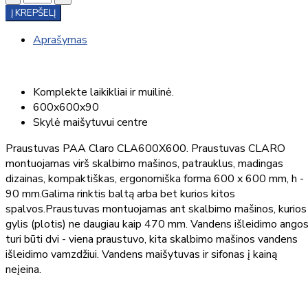
Į KREPŠELĮ
Aprašymas
Komplekte laikikliai ir muilinė.
600x600x90
Skylė maišytuvui centre
Praustuvas PAA Claro CLA600X600. Praustuvas CLARO
montuojamas virš skalbimo mašinos, patrauklus, madingas
dizainas, kompaktiškas, ergonomiška forma 600 x 600 mm, h -
90 mm.Galima rinktis baltą arba bet kurios kitos
spalvos.Praustuvas montuojamas ant skalbimo mašinos, kurios
gylis (plotis) ne daugiau kaip 470 mm. Vandens išleidimo ango
turi būti dvi - viena praustuvo, kita skalbimo mašinos vandens
išleidimo vamzdžiui. Vandens maišytuvas ir sifonas į kainą
neįeina.