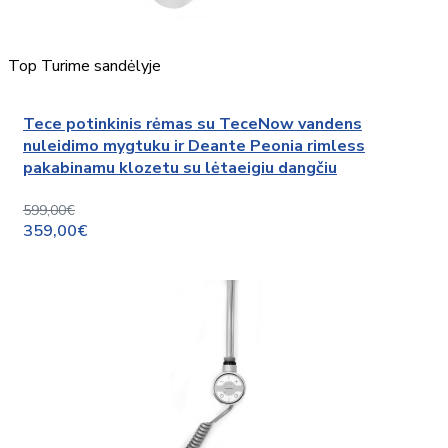
Top
Turime sandėlyje
Tece potinkinis rėmas su TeceNow vandens
nuleidimo mygtuku ir Deante Peonia rimless
pakabinamu klozetu su lėtaeigiu dangčiu
599,00€
359,00€