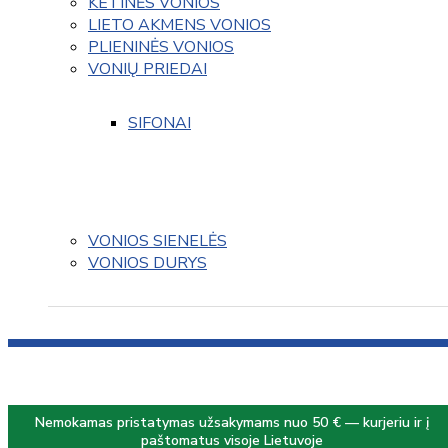
KETINĖS VONIOS
LIETO AKMENS VONIOS
PLIENINĖS VONIOS
VONIŲ PRIEDAI
SIFONAI
VONIOS SIENELĖS
VONIOS DURYS
Nemokamas pristatymas užsakymams nuo 50 € — kurjeriu ir į
paštomatus visoje Lietuvoje