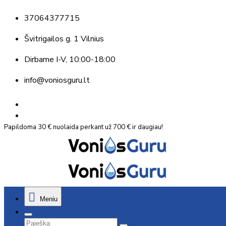
37064377715
Švitrigailos g. 1 Vilnius
Dirbame
I-V, 10:00-18:00
info@voniosguru.lt
Papildoma 30 € nuolaida perkant už 700 € ir daugiau!
Meniu