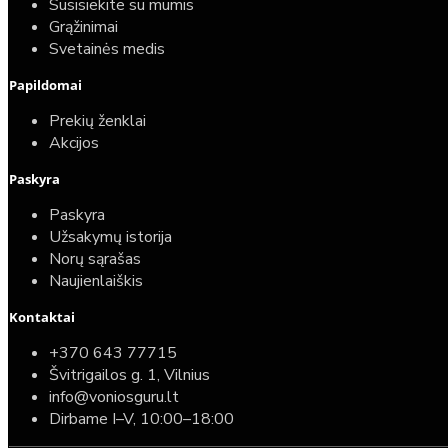
Susisiekite su mumis
Grąžinimai
Svetainės medis
Papildomai
Prekių ženklai
Akcijos
Paskyra
Paskyra
Užsakymų istorija
Norų sąrašas
Naujienlaiškis
Kontaktai
+370 643 77715
Švitrigailos g. 1, Vilnius
info@voniosguru.lt
Dirbame I–V, 10:00–18:00