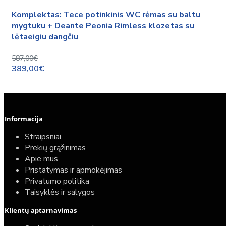
Komplektas: Tece potinkinis WC rėmas su baltu
mygtuku + Deante Peonia Rimless klozetas su
lėtaeigiu dangčiu
587,00€
389,00€
Informacija
Straipsniai
Prekių grąžinimas
Apie mus
Pristatymas ir apmokėjimas
Privatumo politika
Taisyklės ir sąlygos
Klientų aptarnavimas