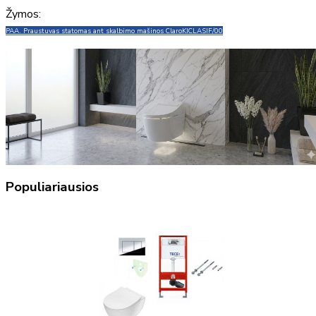
Žymos:
PAA. Praustuvas statomas ant skalbimo mašinos Claro
KICLASIF/00
Populiariausios