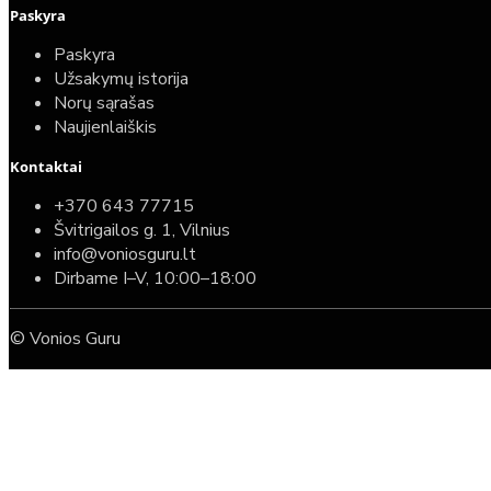
Paskyra
Paskyra
Užsakymų istorija
Norų sąrašas
Naujienlaiškis
Kontaktai
+370 643 77715
Švitrigailos g. 1, Vilnius
info@voniosguru.lt
Dirbame I–V, 10:00–18:00
© Vonios Guru