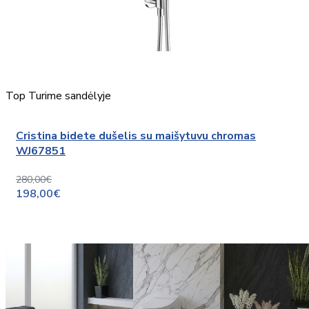
Top
Turime sandėlyje
Cristina bidete dušelis su maišytuvu chromas
WJ67851
280,00€
198,00€