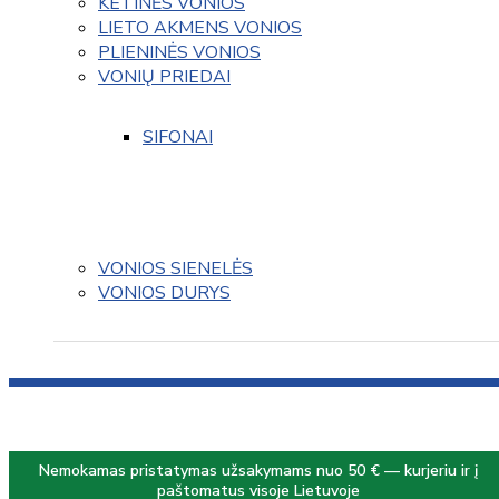
KETINĖS VONIOS
LIETO AKMENS VONIOS
PLIENINĖS VONIOS
VONIŲ PRIEDAI
SIFONAI
VONIOS SIENELĖS
VONIOS DURYS
Nemokamas pristatymas užsakymams nuo 50 € — kurjeriu ir į
paštomatus visoje Lietuvoje