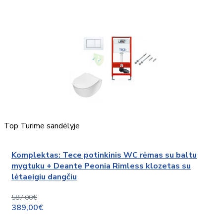
Top
Turime sandėlyje
Komplektas: Tece potinkinis WC rėmas su baltu
mygtuku + Deante Peonia Rimless klozetas su
lėtaeigiu dangčiu
587,00€
389,00€