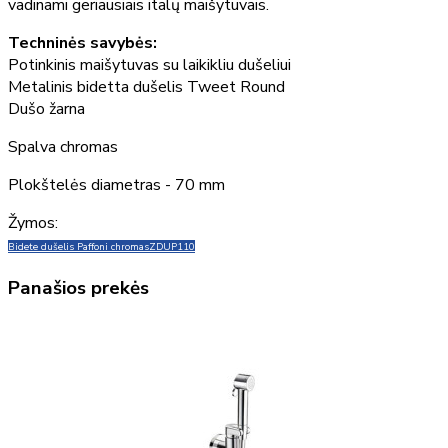
vadinami geriausiais italų maišytuvais.
Techninės savybės:
Potinkinis maišytuvas su laikikliu dušeliui
Metalinis bidetta dušelis Tweet Round
Dušo žarna
Spalva chromas
Plokštelės diametras - 70 mm
Žymos:
Bidete dušelis Paffoni chromas
ZDUP110
Panašios prekės