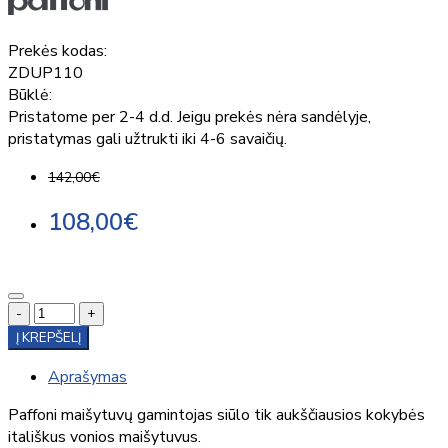
Prekės kodas:
ZDUP110
Būklė:
Pristatome per 2-4 d.d. Jeigu prekės nėra sandėlyje,
pristatymas gali užtrukti iki 4-6 savaičių.
142,00€
108,00€
-
+
Į KREPŠELĮ
Aprašymas
Paffoni maišytuvų gamintojas siūlo tik aukščiausios kokybės
itališkus vonios maišytuvus.