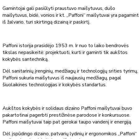
Gamintojai gali pasiūlyti praustuvo maišytuvus, dušo
maišytuvus, bidė, vonios ir kt. „Paffoni“ maišytuvai yra pagamint
iš žalvario, turi skirtingą dizainą ir paskirtį.
Paffoni istorija prasidėjo 1953 m. Ir nuo to laiko bendrovės
tikslas nepasikeitė: projektuoti, kurti ir gaminti tik aukštos
kokybės santechniką.
Dėl sanitarinių įrenginių, medžiagų ir technologijų srities tyrimų,
Paffoni sukuria maišytuvus iš naujausių medžiagų, pagal
šiuolaikines technologijas ir kokybės standartus.
Aukštos kokybės ir solidaus dizaino Paffoni maišytuvai buvo
pakartotinai pagerbti prestižinėse parodose ir konkursuose.
Paffoni maišytuvai taip pat gerokai taupo vandenį ir energiją.
Dėl įspūdingo dizaino, patvarių lydinių ir ergonomikos „Paffoni“