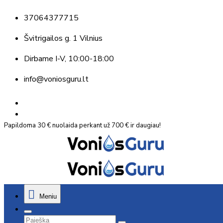
37064377715
Švitrigailos g. 1 Vilnius
Dirbame
I-V, 10:00-18:00
info@voniosguru.lt
Papildoma 30 € nuolaida perkant už 700 € ir daugiau!
Meniu