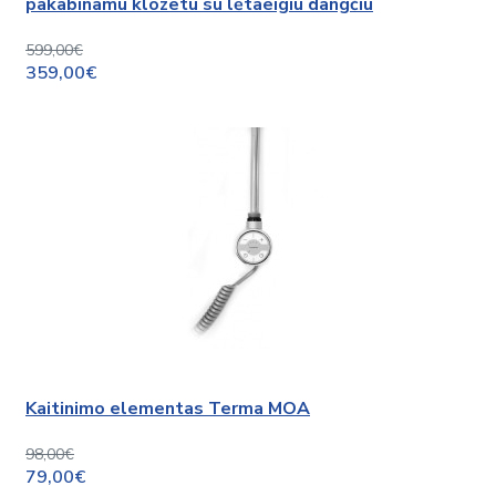
pakabinamu klozetu su lėtaeigiu dangčiu
599,00€
359,00€
Kaitinimo elementas Terma MOA
98,00€
79,00€