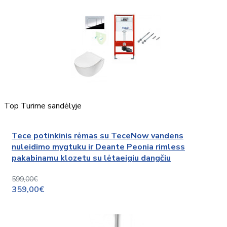
Top
Turime sandėlyje
Tece potinkinis rėmas su TeceNow vandens
nuleidimo mygtuku ir Deante Peonia rimless
pakabinamu klozetu su lėtaeigiu dangčiu
599,00€
359,00€