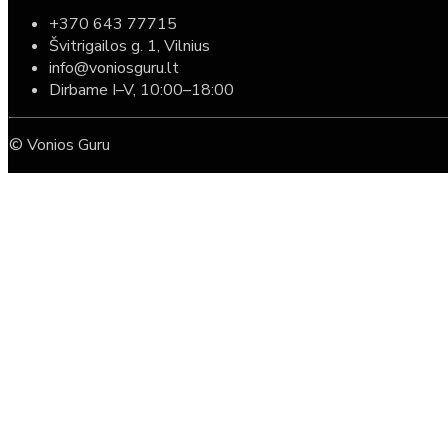
+370 643 77715
Švitrigailos g. 1, Vilnius
info@voniosguru.lt
Dirbame I–V, 10:00–18:00
© Vonios Guru