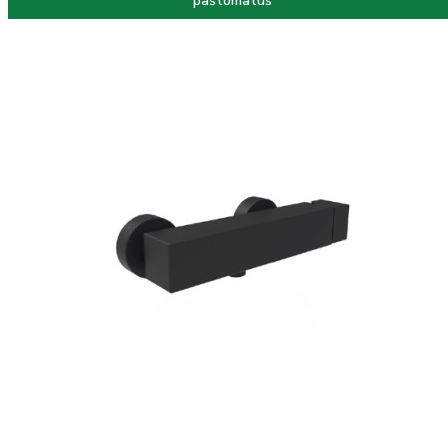
paštomatus