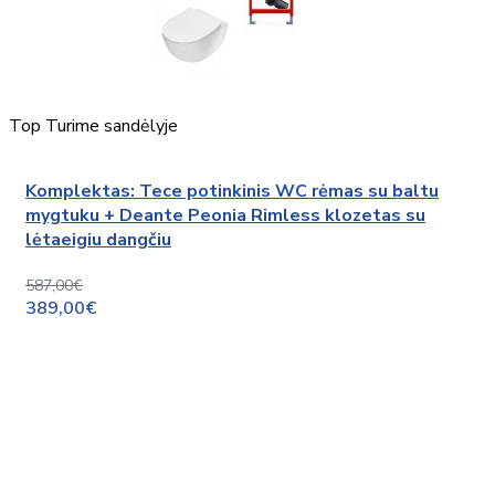
Top
Turime sandėlyje
Komplektas: Tece potinkinis WC rėmas su baltu
mygtuku + Deante Peonia Rimless klozetas su
lėtaeigiu dangčiu
587,00€
389,00€