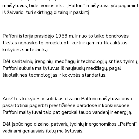
maišytuvus, bidė, vonios ir kt. „Paffoni“ maišytuvai yra pagamint
iš žalvario, turi skirtingą dizainą ir paskirtį.
Paffoni istorija prasidėjo 1953 m. Ir nuo to laiko bendrovės
tikslas nepasikeitė: projektuoti, kurti ir gaminti tik aukštos
kokybės santechniką.
Dėl sanitarinių įrenginių, medžiagų ir technologijų srities tyrimų,
Paffoni sukuria maišytuvus iš naujausių medžiagų, pagal
šiuolaikines technologijas ir kokybės standartus.
Aukštos kokybės ir solidaus dizaino Paffoni maišytuvai buvo
pakartotinai pagerbti prestižinėse parodose ir konkursuose.
Paffoni maišytuvai taip pat gerokai taupo vandenį ir energiją.
Dėl įspūdingo dizaino, patvarių lydinių ir ergonomikos „Paffoni“
vadinami geriausiais italų maišytuvais.