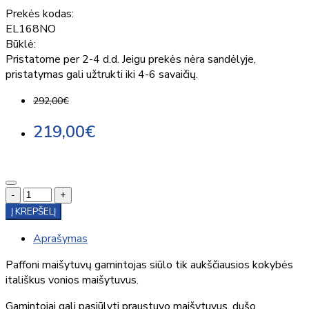
Prekės kodas:
EL168NO
Būklė:
Pristatome per 2-4 d.d. Jeigu prekės nėra sandėlyje,
pristatymas gali užtrukti iki 4-6 savaičių.
292,00€
219,00€
-
+
Į KREPŠELĮ
Aprašymas
Paffoni maišytuvų gamintojas siūlo tik aukščiausios kokybės
itališkus vonios maišytuvus.
Gamintojai gali pasiūlyti praustuvo maišytuvus, dušo