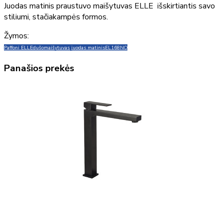
Juodas matinis praustuvo maišytuvas ELLE išskirtiantis savo
stiliumi, stačiakampės formos.
Žymos:
Paffoni ELLE
dušo
maišytuvas juodas matinis
EL168NO
Panašios prekės