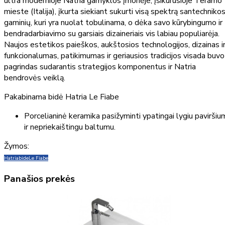
ultra modernioje Natria gamyklos įmonėje, įsikūrusioje Teramo
mieste (Italija), įkurta siekiant sukurti visą spektrą santechniko
gaminių, kuri yra nuolat tobulinama, o dėka savo kūrybingumo ir
bendradarbiavimo su garsiais dizaineriais vis labiau populiarėja.
Naujos estetikos paieškos, aukštosios technologijos, dizainas i
funkcionalumas, patikimumas ir geriausios tradicijos visada buvo
pagrindas sudarantis strategijos komponentus ir Natria
bendrovės veiklą.
Pakabinama bidė Hatria Le Fiabe
Porcelianinė keramika pasižyminti ypatingai lygiu paviršiu
ir nepriekaištingu baltumu.
Žymos:
Hatria
bide
Le Fiabe
Panašios prekės