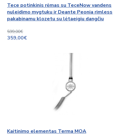
Tece potinkinis rėmas su TeceNow vandens
nuleidimo mygtuku ir Deante Peonia rimless
pakabinamu klozetu su lėtaeigiu dangčiu
599,00€
359,00€
Kaitinimo elementas Terma MOA