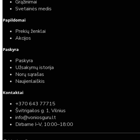
25,00€
Grąžinimai
Svetainės medis
Papildomai
Prekių ženklai
Akcijos
Paskyra
Paskyra
Užsakymų istorija
Norų sąrašas
Naujienlaiškis
Kontaktai
Top
Turime sandėlyje
+370 643 77715
Švitrigailos g. 1, Vilnius
Komplektas: Tece potinkinis WC rėmas su baltu
info@voniosguru.lt
mygtuku + Deante Peonia Rimless klozetas su
Dirbame I–V, 10:00–18:00
lėtaeigiu dangčiu