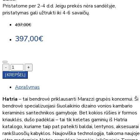
Pristatome per 2-4 d.d. Jeigu prekės nėra sandėlyje,
pristatymas gali užtrukti iki 4-6 savaičių.
497,00€
397,00€
-
+
Į KREPŠELĮ
Aprašymas
Hatria
– tai bendrovė priklausanti Marazzi grupės koncernui. Ši
bendrovė specializuojasi šiuolaikinio dizaino vonios kambario
keraminės santechnikos gamyboje. Bet kokios rūšies ir formos
kriauklės, dušo padėklai – tai tik keletas gaminių iš Hatria
katalogo, kuriame taip pat pateikti baldai, lentynos, aksesuarai 
rankšluosčių kabyklos. Naujoviška technologija, taikoma naujoje