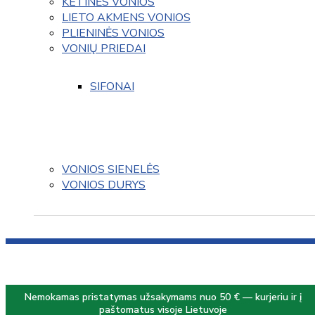
KETINĖS VONIOS
LIETO AKMENS VONIOS
PLIENINĖS VONIOS
VONIŲ PRIEDAI
SIFONAI
VONIOS SIENELĖS
VONIOS DURYS
Nemokamas pristatymas užsakymams nuo 50 € — kurjeriu ir į
paštomatus visoje Lietuvoje