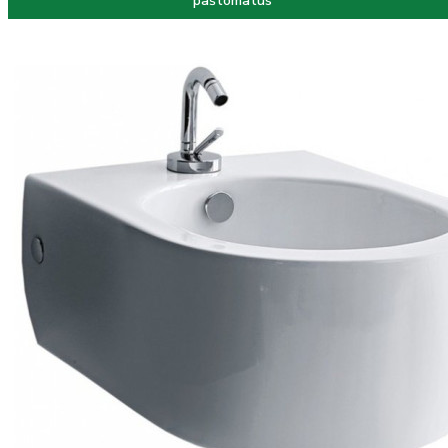
paštomatus