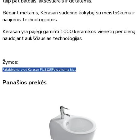
taip pat baldais, aksesuarais ir detalėmis.
Bėgant metams, Kerasan suderino kokybę su meistriškumu ir
naujomis technologijomis.
Kerasan yra pajėgi gaminti 1000 keramikos vienetų per dieną
naudojant aukščiausias technologijas.
Žymos:
Pakabinama bidė Kerasan Flo
3125
Pakabinama bide
Panašios prekės