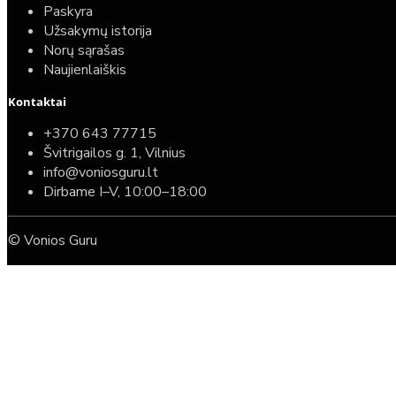
Paskyra
Užsakymų istorija
Norų sąrašas
Naujienlaiškis
Kontaktai
+370 643 77715
Švitrigailos g. 1, Vilnius
info@voniosguru.lt
Dirbame I–V, 10:00–18:00
© Vonios Guru