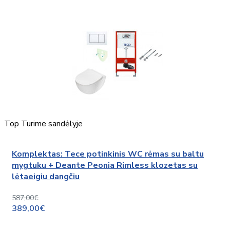
Top
Turime sandėlyje
Komplektas: Tece potinkinis WC rėmas su baltu
mygtuku + Deante Peonia Rimless klozetas su
lėtaeigiu dangčiu
587,00€
389,00€