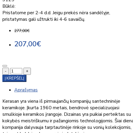
Būklė:
Pristatome per 2-4 d.d. Jeigu prekės nėra sandėlyje,
pristatymas gali užtrukti iki 4-6 savaičių.
277,00€
207,00€
-
+
Į KREPŠELĮ
Aprašymas
Kerasan yra viena iš pirmaujančių kompanijų santechninėje
keramikoje. Įkurta 1960 metais, bendrovė specializuojasi
smulkioje keramikos įrangoje. Dizainas yra puikiai perteiktas su
kokybės meistriškumu ir pažangiomis technologijomis. Šiai diena
kompanija dalyvauja tarptautinėje rinkoje su vonių kolekcijomis,