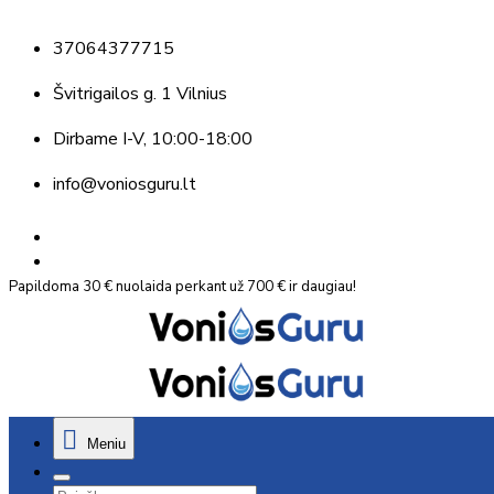
37064377715
Švitrigailos g. 1 Vilnius
Dirbame
I-V, 10:00-18:00
info@voniosguru.lt
Papildoma 30 € nuolaida perkant už 700 € ir daugiau!
Meniu