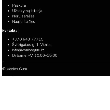
Paskyra
Užsakymų istorija
Norų sąrašas
Naujienlaiškis
Kontaktai
Top
Turime sandėlyje
+370 643 77715
Švitrigailos g. 1, Vilnius
Komplektas: Tece potinkinis WC rėmas su baltu
info@voniosguru.lt
mygtuku + Deante Peonia Rimless klozetas su
Dirbame I–V, 10:00–18:00
lėtaeigiu dangčiu
© Vonios Guru
587,00€
389,00€