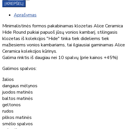
Į KREPŠELĮ
Aprašymas
Minimalistinės formos pakabinamas klozetas Alice Ceramica
Hide Round puikiai papuoš jūsų vonios kambarį, stilingasis
klozetas iš kolekcijos "Hide" tinka tiek dideliems tiek
mažiesiems vonios kambariams, tai ilgiausiai gaminamas Alice
Ceramica kolekcijos kūrinys.
Galima rinktis iš daugiau nei 10 spalvų (prie kainos +45%)
Galimos spalvos:
žalios
dangaus mėlynos
juodos matinės
baltos matinės
geltonos
rudos
pilkos matinės
smėlio spalvos