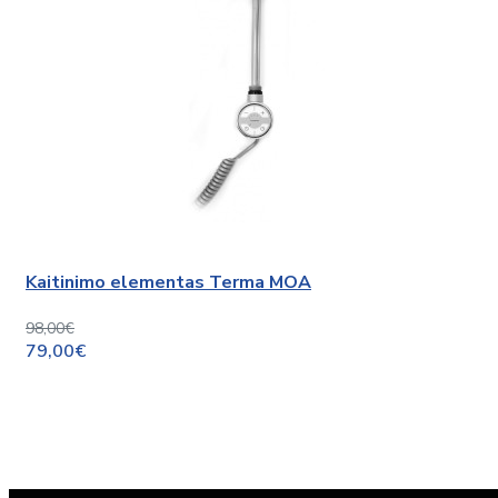
Kaitinimo elementas Terma MOA
98,00€
79,00€