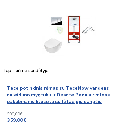
Top
Turime sandėlyje
Tece potinkinis rėmas su TeceNow vandens
nuleidimo mygtuku ir Deante Peonia rimless
pakabinamu klozetu su lėtaeigiu dangčiu
599,00€
359,00€