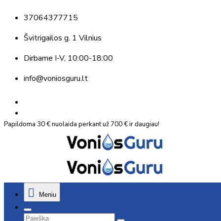
37064377715
Švitrigailos g. 1 Vilnius
Dirbame
I-V, 10:00-18:00
info@voniosguru.lt
Papildoma 30 € nuolaida perkant už 700 € ir daugiau!
Meniu