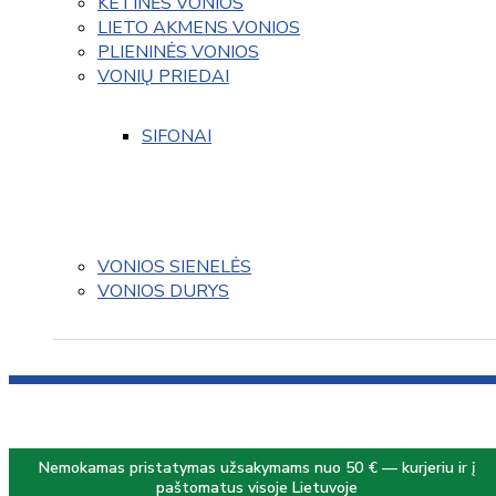
KETINĖS VONIOS
LIETO AKMENS VONIOS
PLIENINĖS VONIOS
VONIŲ PRIEDAI
SIFONAI
VONIOS SIENELĖS
VONIOS DURYS
Nemokamas pristatymas užsakymams nuo 50 € — kurjeriu ir į
paštomatus visoje Lietuvoje