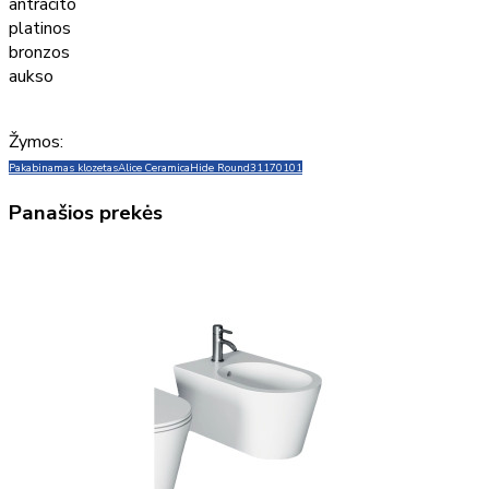
antracito
platinos
bronzos
aukso
Žymos:
Pakabinamas klozetas
Alice Ceramica
Hide Round
31170101
Panašios prekės