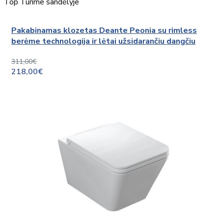
Top
Turime sandėlyje
Pakabinamas klozetas Deante Peonia su rimless
berėme technologija ir lėtai užsidarančiu dangčiu
311,00€
218,00€