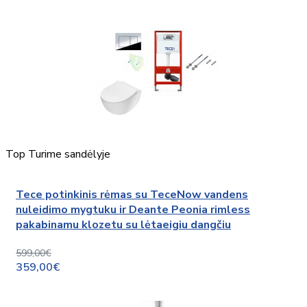
Top
Turime sandėlyje
Tece potinkinis rėmas su TeceNow vandens
nuleidimo mygtuku ir Deante Peonia rimless
pakabinamu klozetu su lėtaeigiu dangčiu
599,00€
359,00€