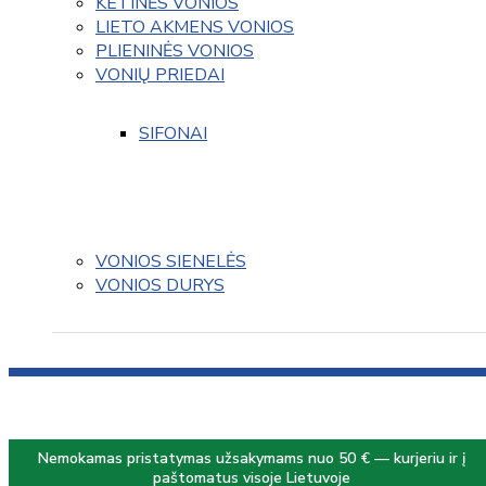
KETINĖS VONIOS
LIETO AKMENS VONIOS
PLIENINĖS VONIOS
VONIŲ PRIEDAI
SIFONAI
VONIOS SIENELĖS
VONIOS DURYS
Nemokamas pristatymas užsakymams nuo 50 € — kurjeriu ir į
paštomatus visoje Lietuvoje