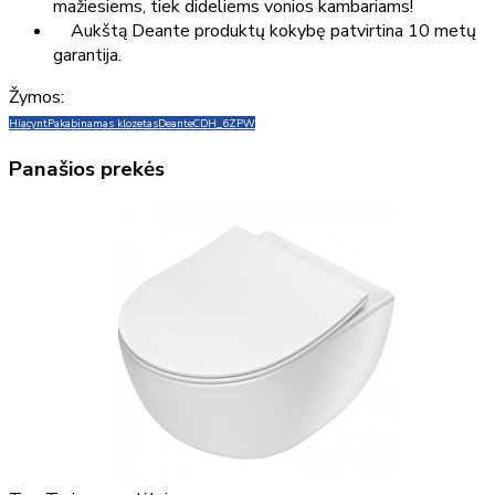
mažiesiems, tiek dideliems vonios kambariams!
Aukštą Deante produktų kokybę patvirtina 10 metų
garantija.
Žymos:
Hiacynt
Pakabinamas klozetas
Deante
CDH_6ZPW
Panašios prekės