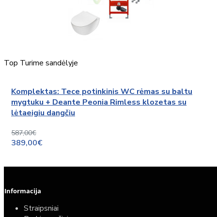
Top
Turime sandėlyje
Komplektas: Tece potinkinis WC rėmas su baltu
mygtuku + Deante Peonia Rimless klozetas su
lėtaeigiu dangčiu
587,00€
389,00€
Informacija
Straipsniai