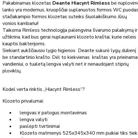
Pakabinamas klozetas
Deante Hiacynt Rimless
be nuplovim
lanko yra modernus, kruopščiai suplanuotos formos WC puodas
stačiakampio formos klozetas suteiks šiuolaikiškumo Jūsų
vonios kambariui!
Taikoma Rimless technologija palengvina švarumo palaikymą ir
užtikrina, kad bus gerai nuplaunami klozeto kraštai, kurie neleis
kauptis bakterijoms.
Siekiant aukščiausio lygio higienos Deante sukurė lygų dubenį
be standartinio krašto. Dėl to kiekvienas kraštas yra prieinama
vandieniui, o tualetą lengva valyti net ir nenaudojant stiprių
ploviklių.
Kodel verta rinktis „Hiacynt Rimless“?
Klozeto privalumai:
lengvas ir patogus montavimas
lengva valyti
paslėpti tvirtinimai
Klozeto matmenys 525x345x340 mm puikiai tiks tiek