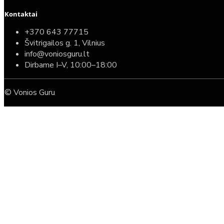
Kontaktai
+370 643 77715
Švitrigailos g. 1, Vilnius
info@voniosguru.lt
Dirbame I–V, 10:00–18:00
© Vonios Guru