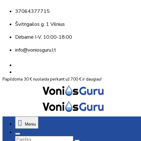
37064377715
Švitrigailos g. 1 Vilnius
Dirbame
I-V, 10:00-18:00
info@voniosguru.lt
Papildoma 30 € nuolaida perkant už 700 € ir daugiau!
Meniu