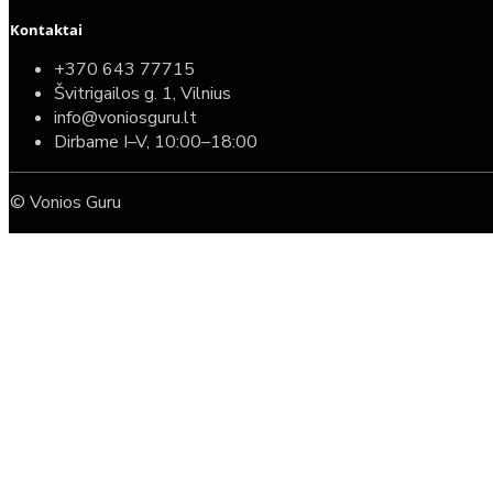
Kontaktai
+370 643 77715
Švitrigailos g. 1, Vilnius
info@voniosguru.lt
Dirbame I–V, 10:00–18:00
© Vonios Guru