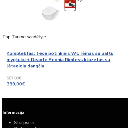
Top
Turime sandėlyje
Komplektas: Tece potinkinis WC rėmas su baltu
mygtuku + Deante Peonia Rimless klozetas su
lėtaeigiu dangčiu
587,00€
389,00€
Informacija
Straipsniai