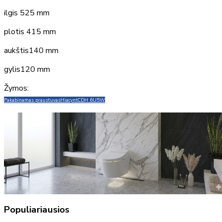
ilgis 525 mm
plotis 415 mm
aukštis140 mm
gylis120 mm
Žymos:
Pakabinamas praustuvas
Hiacynt
CDH 6U5W
Populiariausios