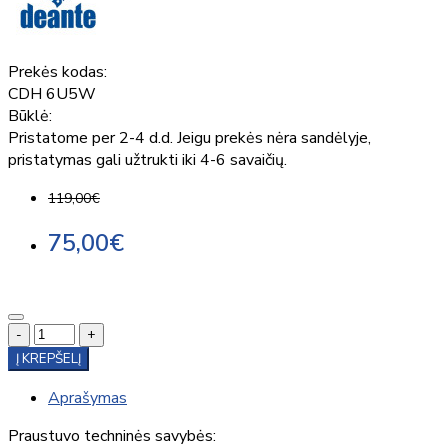
Prekės kodas:
CDH 6U5W
Būklė:
Pristatome per 2-4 d.d. Jeigu prekės nėra sandėlyje,
pristatymas gali užtrukti iki 4-6 savaičių.
119,00€
75,00€
-
+
Į KREPŠELĮ
Aprašymas
Praustuvo techninės savybės: