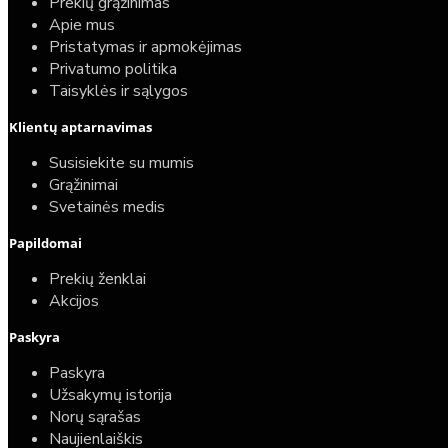
Prekių grąžinimas
Apie mus
Pristatymas ir apmokėjimas
Privatumo politika
Taisyklės ir sąlygos
Klientų aptarnavimas
Susisiekite su mumis
Grąžinimai
Svetainės medis
Papildomai
Prekių ženklai
Akcijos
Paskyra
Paskyra
Užsakymų istorija
Norų sąrašas
Naujienlaiškis