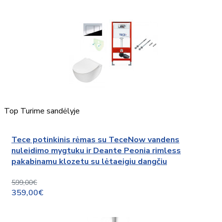
Top
Turime sandėlyje
Tece potinkinis rėmas su TeceNow vandens
nuleidimo mygtuku ir Deante Peonia rimless
pakabinamu klozetu su lėtaeigiu dangčiu
599,00€
359,00€