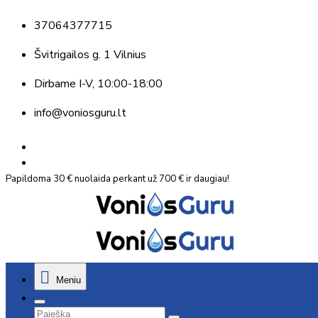
37064377715
Švitrigailos g. 1 Vilnius
Dirbame
I-V, 10:00-18:00
info@voniosguru.lt
Papildoma 30 € nuolaida perkant už 700 € ir daugiau!
Meniu