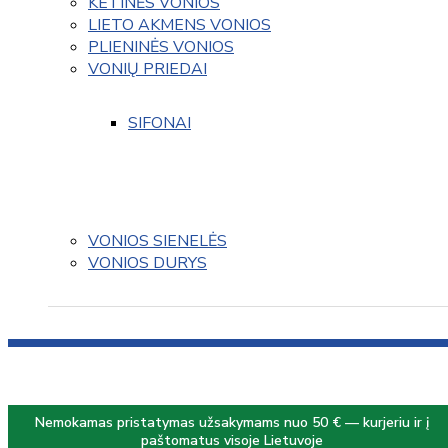
KETINĖS VONIOS
LIETO AKMENS VONIOS
PLIENINĖS VONIOS
VONIŲ PRIEDAI
SIFONAI
VONIOS SIENELĖS
VONIOS DURYS
Nemokamas pristatymas užsakymams nuo 50 € — kurjeriu ir į
paštomatus visoje Lietuvoje