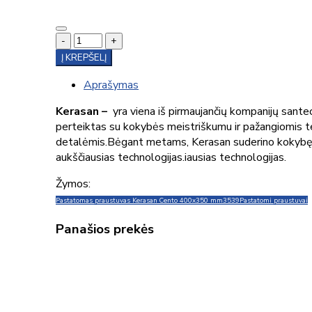
-
+
Į KREPŠELĮ
Aprašymas
Kerasan –
yra viena iš pirmaujančių kompanijų sante
perteiktas su kokybės meistriškumu ir pažangiomis tech
detalėmis.Bėgant metams, Kerasan suderino kokybę s
aukščiausias technologijas.iausias technologijas.
Žymos:
Pastatomas praustuvas Kerasan Cento 400x350 mm
3539
Pastatomi praustuvai
Panašios prekės