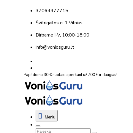
37064377715
Švitrigailos g. 1 Vilnius
Dirbame
I-V, 10:00-18:00
info@voniosguru.lt
Papildoma 30 € nuolaida perkant už 700 € ir daugiau!
Meniu