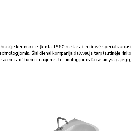
chninėje keramikoje. Įkurta 1960 metais, bendrovė specializuojasi 
nologijomis. Šiai dienai kompanija dalyvauja tarptautinėje rinkoje
u meistriškumu ir naujomis technologijomis.Kerasan yra pajėgi 