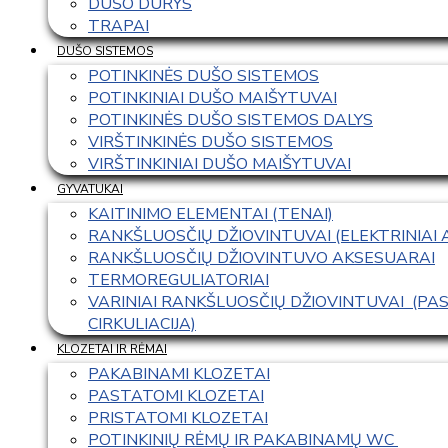
DUŠO DURYS
TRAPAI
DUŠO SISTEMOS
POTINKINĖS DUŠO SISTEMOS
POTINKINIAI DUŠO MAIŠYTUVAI
POTINKINĖS DUŠO SISTEMOS DALYS
VIRŠTINKINĖS DUŠO SISTEMOS
VIRŠTINKINIAI DUŠO MAIŠYTUVAI
GYVATUKAI
KAITINIMO ELEMENTAI (TENAI)
RANKŠLUOSČIŲ DŽIOVINTUVAI (ELEKTRINIAI
RANKŠLUOSČIŲ DŽIOVINTUVO AKSESUARAI
TERMOREGULIATORIAI
VARINIAI RANKŠLUOSČIŲ DŽIOVINTUVAI  (P
CIRKULIACIJA)
KLOZETAI IR RĖMAI
PAKABINAMI KLOZETAI
PASTATOMI KLOZETAI
PRISTATOMI KLOZETAI
POTINKINIŲ RĖMŲ IR PAKABINAMŲ WC 