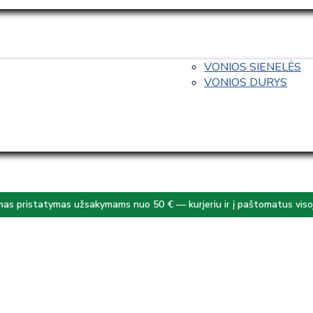
VONIOS SIENELĖS
VONIOS DURYS
s pristatymas užsakymams nuo 50 € — kurjeriu ir į paštomatus visoj