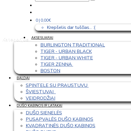
0 | 0,00€
Krepšelis dar tuščias... :(
AKSESUARAI
Kategorijos
BURLINGTON TRADITIONAL
TIGER - URBAN BLACK
TIGER - URBAN WHITE
TIGER ZENNA 
BOSTON
BALDAI
SPINTELE SU PRAUSTUVU 
ŠVIESTUVAI  
VEIDRODŽIAI
DUŠO KABINOS IR LATAKAI
DUŠO SIENELĖS
PUSAPVALĖS DUŠO KABINOS
KVADRATINĖS DUŠO KABINOS