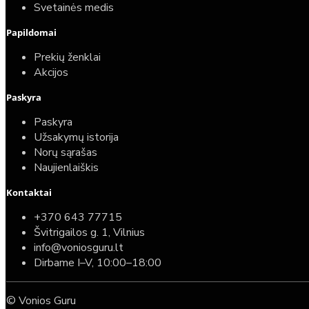
Svetainės medis
Papildomai
Prekių ženklai
Akcijos
Paskyra
Paskyra
Užsakymų istorija
Norų sąrašas
Naujienlaiškis
Kontaktai
+370 643 77715
Švitrigailos g. 1, Vilnius
info@voniosguru.lt
Dirbame I–V, 10:00–18:00
© Vonios Guru