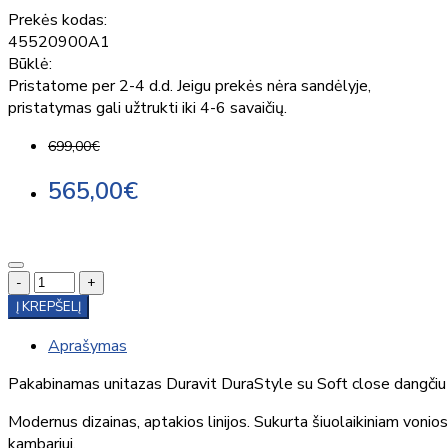
Prekės kodas:
45520900A1
Būklė:
Pristatome per 2-4 d.d. Jeigu prekės nėra sandėlyje,
pristatymas gali užtrukti iki 4-6 savaičių.
699,00€
565,00€
-
+
Į KREPŠELĮ
Aprašymas
Pakabinamas unitazas Duravit DuraStyle su Soft close dangčiu
Modernus dizainas, aptakios linijos. Sukurta šiuolaikiniam vonios
kambariui.