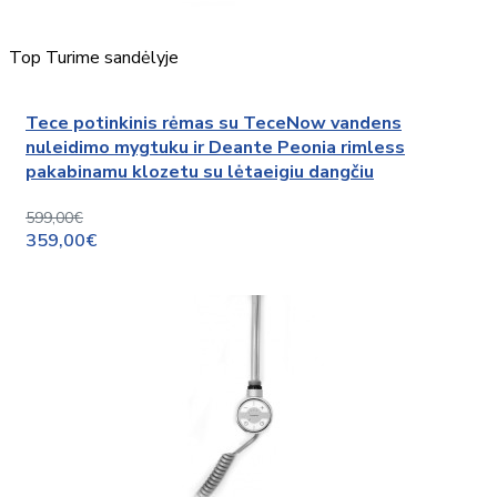
Top
Turime sandėlyje
Tece potinkinis rėmas su TeceNow vandens
nuleidimo mygtuku ir Deante Peonia rimless
pakabinamu klozetu su lėtaeigiu dangčiu
599,00€
359,00€