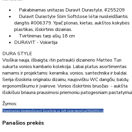
Pakabinamas unitazas Duravit Durastyle, #255209
Duravit Durastyle Slim Softclose lėtai nusileidžiantis
dangtis #006379. Ypač plonas, kietas, aukštos kokybės
plastikas, išskirtinis dizainas.
Tvirtinimas tarp ašių 18 cm
DURAVIT - Vokietija
DURA STYLE
Visiškai nauja, išbaigta, itin patraukli dizainerio Matteo Tun
sukurta vonios kambario kolekcija. Labai platus asortimentas
namams ir projektams: keramika, vonios, santechnika ir baldai.
Serija išsiskiria originaliu dizainu, naujovišku WC dangčiu, baldų
ergonomiškumu ir įvairove. Vonios išskirtinis bruožas - aukšta
išsikišusi briauna prausimosi priemoniu patogesniam pastatymui
Žymos:
Pakabinamas klozetasDuravit DuraStyle su Soft close dangčiu
45520900A1
Panašios prekės