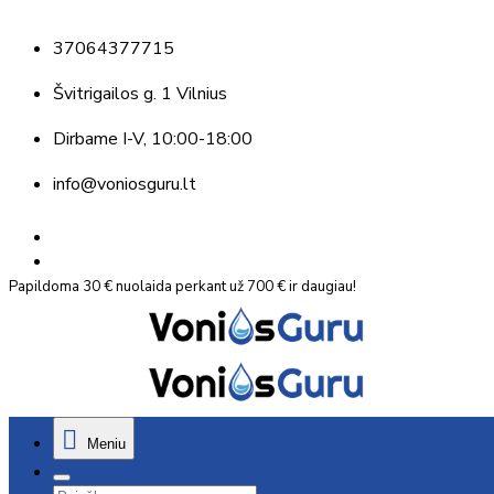
37064377715
Švitrigailos g. 1 Vilnius
Dirbame
I-V, 10:00-18:00
info@voniosguru.lt
Papildoma 30 € nuolaida perkant už 700 € ir daugiau!
Meniu