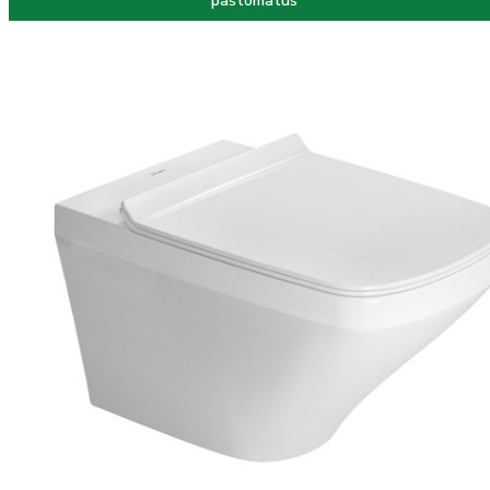
paštomatus