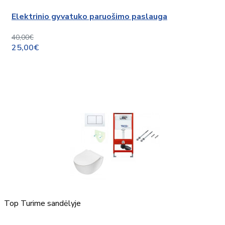
Elektrinio gyvatuko paruošimo paslauga
40,00€
25,00€
Top
Turime sandėlyje