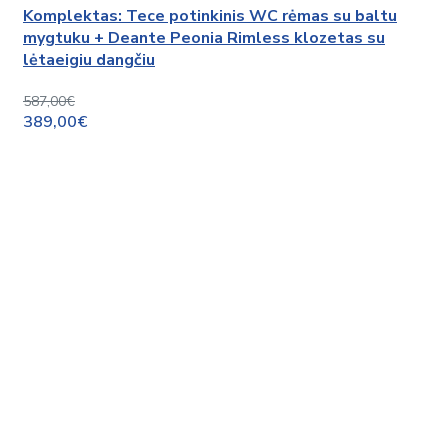
Komplektas: Tece potinkinis WC rėmas su baltu
mygtuku + Deante Peonia Rimless klozetas su
lėtaeigiu dangčiu
587,00€
389,00€