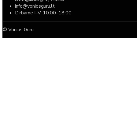
info@voniosguru.lt
Dirbame I–V, 10:00–18:00
© Vonios Guru