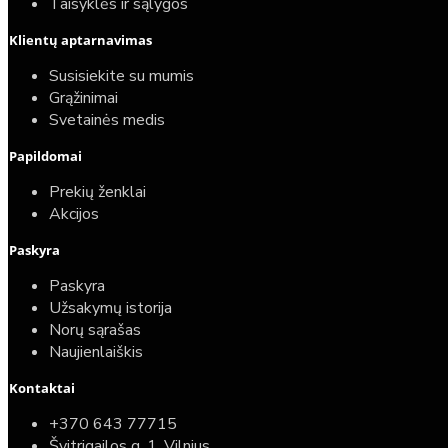
Taisyklės ir sąlygos
Klientų aptarnavimas
Susisiekite su mumis
Grąžinimai
Svetainės medis
Papildomai
Prekių ženklai
Akcijos
Paskyra
Paskyra
Užsakymų istorija
Norų sąrašas
Naujienlaiškis
Kontaktai
+370 643 77715
Švitrigailos g. 1, Vilnius