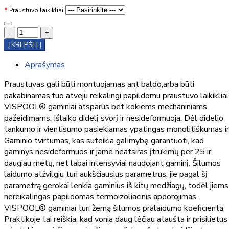
Praustuvo laikikliai
-
+
Į KREPŠELĮ
Aprašymas
Praustuvas gali būti montuojamas ant baldo,arba būti
pakabinamas,tuo atveju reikalingi papildomu praustuvo laikikliai
VISPOOL® gaminiai atsparūs bet kokiems mechaniniams
pažeidimams. Išlaiko didelį svorį ir nesideformuoja. Dėl didelio
tankumo ir vientisumo pasiekiamas ypatingas monolitiškumas ir
Gaminio tvirtumas, kas suteikia galimybę garantuoti, kad
gaminys nesideformuos ir jame neatsiras įtrūkimų per 25 ir
daugiau metų, net labai intensyviai naudojant gaminį. Šilumos
laidumo atžvilgiu turi aukščiausius parametrus, jie pagal šį
parametrą gerokai lenkia gaminius iš kitų medžiagų, todėl jiems
nereikalingas papildomas termoizoliacinis apdorojimas.
VISPOOL® gaminiai turi žemą šilumos pralaidumo koeficientą.
Praktikoje tai reiškia, kad vonia daug lėčiau ataušta ir prisilietus