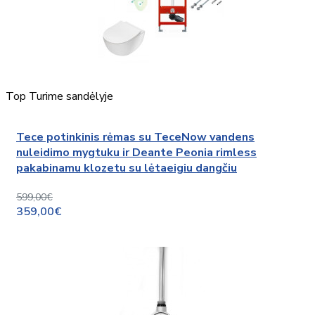
Top
Turime sandėlyje
Tece potinkinis rėmas su TeceNow vandens
nuleidimo mygtuku ir Deante Peonia rimless
pakabinamu klozetu su lėtaeigiu dangčiu
599,00€
359,00€