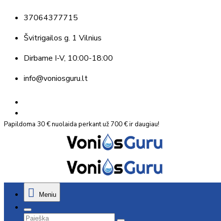
37064377715
Švitrigailos g. 1 Vilnius
Dirbame
I-V, 10:00-18:00
info@voniosguru.lt
Papildoma 30 € nuolaida perkant už 700 € ir daugiau!
Meniu