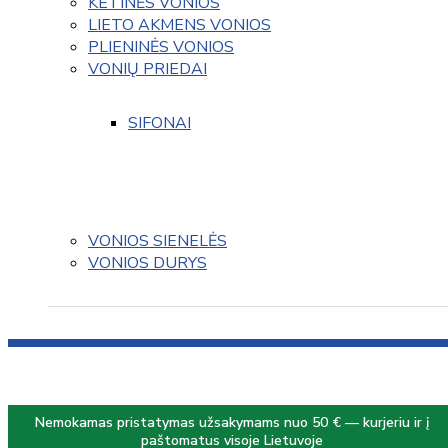
KETINĖS VONIOS
LIETO AKMENS VONIOS
PLIENINĖS VONIOS
VONIŲ PRIEDAI
SIFONAI
VONIOS SIENELĖS
VONIOS DURYS
Nemokamas pristatymas užsakymams nuo 50 € — kurjeriu ir į
paštomatus visoje Lietuvoje