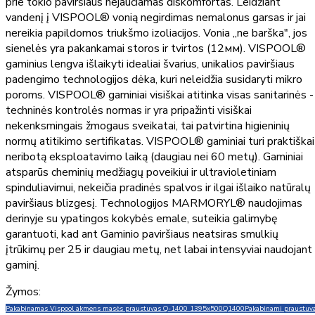
prie tokio paviršiaus nejaučiamas diskomfortas. Leidžiant
vandenį į VISPOOL® vonią negirdimas nemalonus garsas ir jai
nereikia papildomos triukšmo izoliacijos. Vonia „ne barška", jos
sienelės yra pakankamai storos ir tvirtos (12мм). VISPOOL®
gaminius lengva išlaikyti idealiai švarius, unikalios paviršiaus
padengimo technologijos dėka, kuri neleidžia susidaryti mikro
poroms. VISPOOL® gaminiai visiškai atitinka visas sanitarinės -
techninės kontrolės normas ir yra pripažinti visiškai
nekenksmingais žmogaus sveikatai, tai patvirtina higieninių
normų atitikimo sertifikatas. VISPOOL® gaminiai turi praktiškai
neribotą eksploatavimo laiką (daugiau nei 60 metų). Gaminiai
atsparūs cheminių medžiagų poveikiui ir ultravioletiniam
spinduliavimui, nekeičia pradinės spalvos ir ilgai išlaiko natūralų
paviršiaus blizgesį. Technologijos MARMORYL® naudojimas
derinyje su ypatingos kokybės emale, suteikia galimybę
garantuoti, kad ant Gaminio paviršiaus neatsiras smulkių
įtrūkimų per 25 ir daugiau metų, net labai intensyviai naudojant
gaminį.
Žymos:
Pakabinamas Vispool akmens masės praustuvas Q-1400 1395x500
Q1400
Pakabinami praustuva