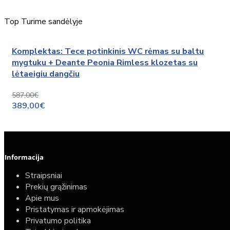
Top
Turime sandėlyje
Komplektas: Tece potinkinis WC rėmas su baltu
mygtuku + Deante Peonia Rimless klozetas su
lėtaeigiu dangčiu
587,00€
389,00€
Informacija
Straipsniai
Prekių grąžinimas
Apie mus
Pristatymas ir apmokėjimas
Privatumo politika