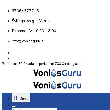
37064377715
Švitrigailos g. 1 Vilnius
Dirbame
I-V, 10:00-18:00
info@voniosguru.lt
Papildoma 30 € nuolaida perkant už 700 € ir daugiau!
Meniu