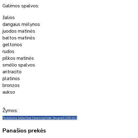
Galimos spalvos:
žalios
dangaus mėlynos
juodos matinės
baltos matinės
geltonos
rudos
pilkos matinės
smėlio spalvos
antracito
platinos
bronzos
aukso
Žymos:
Pastatoma bidė
Alice Ceramica
Hide Square
31200101
Panašios prekės