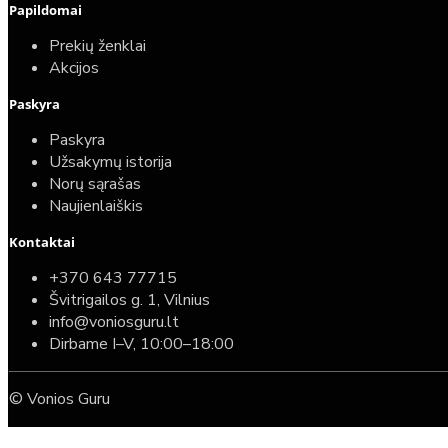
Papildomai
Prekių ženklai
Akcijos
Paskyra
Paskyra
Užsakymų istorija
Norų sąrašas
Naujienlaiškis
Kontaktai
+370 643 77715
Švitrigailos g. 1, Vilnius
info@voniosguru.lt
Dirbame I–V, 10:00–18:00
© Vonios Guru