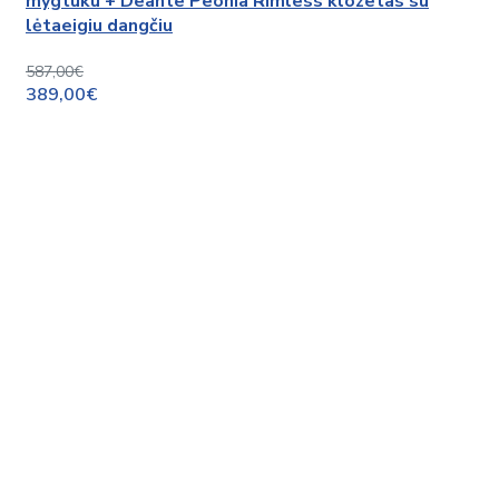
mygtuku + Deante Peonia Rimless klozetas su
lėtaeigiu dangčiu
587,00€
389,00€