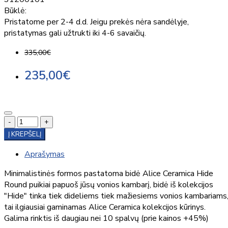
Būklė:
Pristatome per 2-4 d.d. Jeigu prekės nėra sandėlyje,
pristatymas gali užtrukti iki 4-6 savaičių.
335,00€
235,00€
-
+
Į KREPŠELĮ
Aprašymas
Minimalistinės formos pastatoma bidė Alice Ceramica Hide
Round puikiai papuoš jūsų vonios kambarį, bidė iš kolekcijos
"Hide" tinka tiek dideliems tiek mažiesiems vonios kambariams
tai ilgiausiai gaminamas Alice Ceramica kolekcijos kūrinys.
Galima rinktis iš daugiau nei 10 spalvų (prie kainos +45%)