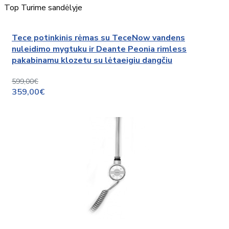
Top
Turime sandėlyje
Tece potinkinis rėmas su TeceNow vandens
nuleidimo mygtuku ir Deante Peonia rimless
pakabinamu klozetu su lėtaeigiu dangčiu
599,00€
359,00€