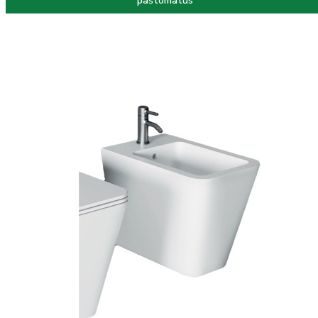
paštomatus