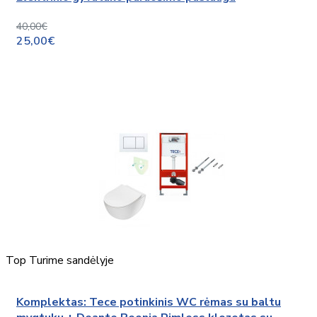
40,00€
25,00€
Top
Turime sandėlyje
Komplektas: Tece potinkinis WC rėmas su baltu