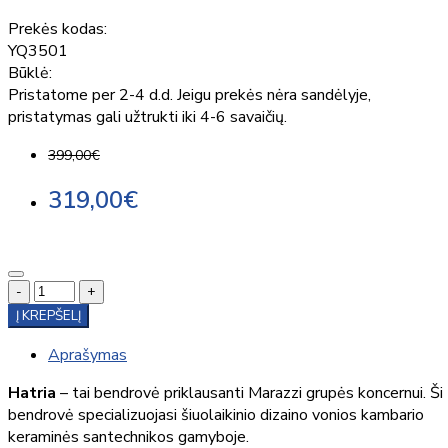
Prekės kodas:
YQ3501
Būklė:
Pristatome per 2-4 d.d. Jeigu prekės nėra sandėlyje,
pristatymas gali užtrukti iki 4-6 savaičių.
399,00€
319,00€
-
+
Į KREPŠELĮ
Aprašymas
Hatria
– tai bendrovė priklausanti Marazzi grupės koncernui. Ši
bendrovė specializuojasi šiuolaikinio dizaino vonios kambario
keraminės santechnikos gamyboje.