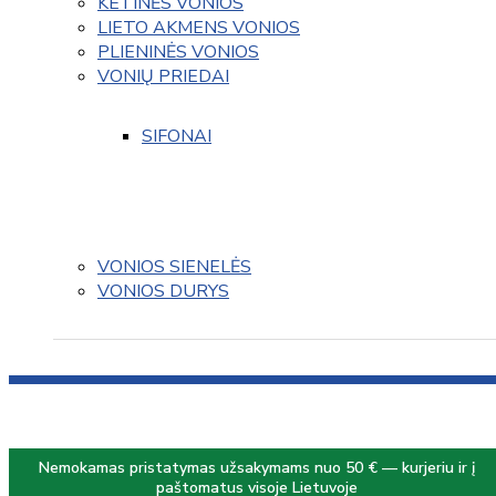
KETINĖS VONIOS
LIETO AKMENS VONIOS
PLIENINĖS VONIOS
VONIŲ PRIEDAI
SIFONAI
VONIOS SIENELĖS
VONIOS DURYS
Nemokamas pristatymas užsakymams nuo 50 € — kurjeriu ir į
paštomatus visoje Lietuvoje