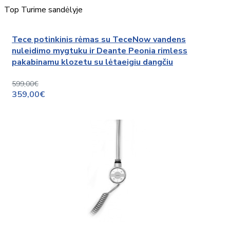
Top
Turime sandėlyje
Tece potinkinis rėmas su TeceNow vandens
nuleidimo mygtuku ir Deante Peonia rimless
pakabinamu klozetu su lėtaeigiu dangčiu
599,00€
359,00€