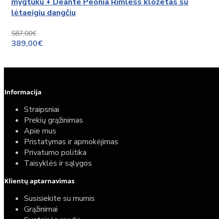
mygtuku + Deante Peonia Rimless klozetas su
lėtaeigiu dangčiu
587,00€
389,00€
Informacija
Straipsniai
Prekių grąžinimas
Apie mus
Pristatymas ir apmokėjimas
Privatumo politika
Taisyklės ir sąlygos
Klientų aptarnavimas
Susisiekite su mumis
Grąžinimai