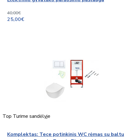
40,00€
25,00€
Top
Turime sandėlyje
Komplektas: Tece potinkinis WC rėmas su baltu