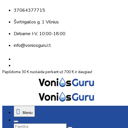
37064377715
Švitrigailos g. 1 Vilnius
Dirbame
I-V, 10:00-18:00
info@voniosguru.lt
Papildoma 30 € nuolaida perkant už 700 € ir daugiau!
Meniu