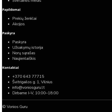
Svetainės medis
Papildomai
Prekių ženklai
Akcijos
Paskyra
Paskyra
Užsakymų istorija
Norų sąrašas
Naujienlaiškis
Kontaktai
+370 643 77715
Švitrigailos g. 1, Vilnius
info@voniosguru.lt
Dirbame I–V, 10:00–18:00
© Vonios Guru