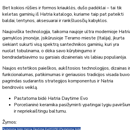
Bet kokios rūšies ir formos kriauklės, dušo padėklai – tai tik
keletas gaminių iš Hatria katalogo, kuriame taip pat pateikti
baldai, lentynos, aksesuarai ir rankšluosčių kabyklos.
Naujoviška technologija, taikoma naujoje ultra modernioje Hatri
gamyklos įmonėje, įsikūrusioje Teramo mieste (Italija), įkurta
siekiant sukurti visą spektrą santechnikos gaminių, kuri yra
nuolat tobulinama, o dėka savo kūrybingumo ir
bendradarbiavimo su garsiais dizaineriais vis labiau populiarėja.
Naujos estetikos paieškos, aukštosios technologijos, dizainas i
funkcionalumas, patikimumas ir geriausios tradicijos visada buvo
pagrindas sudarantis strategijos komponentus ir Natria
bendrovės veiklą.
Pastatoma bidė Hatria Daytime Evo
Porcelianinė keramika pasižyminti ypatingai lygiu paviršiu
ir nepriekaištingu baltumu.
Žymos:
Pastatoma bidė Hatria Daytime Evo
YQ3501
Pastatoma bide