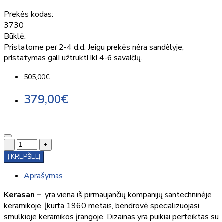
Prekės kodas:
3730
Būklė:
Pristatome per 2-4 d.d. Jeigu prekės nėra sandėlyje,
pristatymas gali užtrukti iki 4-6 savaičių.
505,00€
379,00€
-
+
Į KREPŠELĮ
Aprašymas
Kerasan –
yra viena iš pirmaujančių kompanijų santechninėje
keramikoje. Įkurta 1960 metais, bendrovė specializuojasi
smulkioje keramikos įrangoje. Dizainas yra puikiai perteiktas su