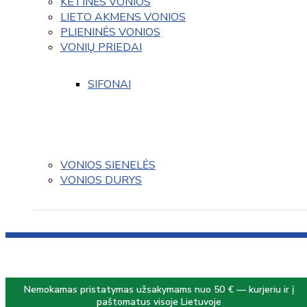
KETINĖS VONIOS
LIETO AKMENS VONIOS
PLIENINĖS VONIOS
VONIŲ PRIEDAI
SIFONAI
VONIOS SIENELĖS
VONIOS DURYS
Nemokamas pristatymas užsakymams nuo 50 € — kurjeriu ir į
paštomatus visoje Lietuvoje