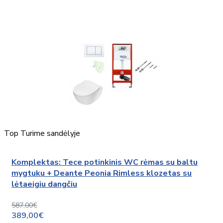
Top
Turime sandėlyje
Komplektas: Tece potinkinis WC rėmas su baltu
mygtuku + Deante Peonia Rimless klozetas su
lėtaeigiu dangčiu
587,00€
389,00€