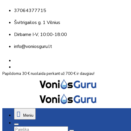
37064377715
Švitrigailos g. 1 Vilnius
Dirbame
I-V, 10:00-18:00
info@voniosguru.lt
Papildoma 30 € nuolaida perkant už 700 € ir daugiau!
Meniu