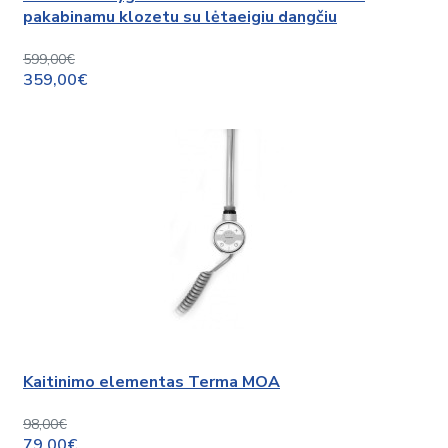
pakabinamu klozetu su lėtaeigiu dangčiu
599,00€
359,00€
Kaitinimo elementas Terma MOA
98,00€
79,00€