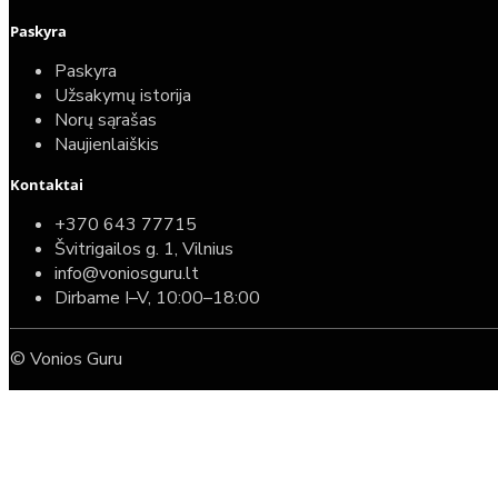
Paskyra
Paskyra
Užsakymų istorija
Norų sąrašas
Naujienlaiškis
Kontaktai
+370 643 77715
Švitrigailos g. 1, Vilnius
info@voniosguru.lt
Dirbame I–V, 10:00–18:00
© Vonios Guru