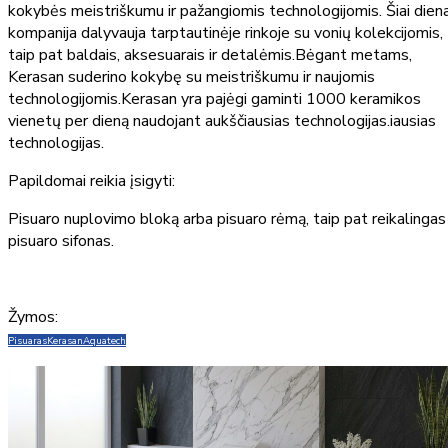
kokybės meistriškumu ir pažangiomis technologijomis. Šiai diena
kompanija dalyvauja tarptautinėje rinkoje su vonių kolekcijomis,
taip pat baldais, aksesuarais ir detalėmis.Bėgant metams,
Kerasan suderino kokybę su meistriškumu ir naujomis
technologijomis.Kerasan yra pajėgi gaminti 1000 keramikos
vienetų per dieną naudojant aukščiausias technologijas.iausias
technologijas.
Papildomai reikia įsigyti:
Pisuaro nuplovimo bloką arba pisuaro rėmą, taip pat reikalingas
pisuaro sifonas.
Žymos:
Pisuaras
Kerasan
Aquatech