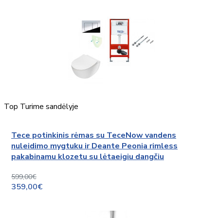
Top
Turime sandėlyje
Tece potinkinis rėmas su TeceNow vandens
nuleidimo mygtuku ir Deante Peonia rimless
pakabinamu klozetu su lėtaeigiu dangčiu
599,00€
359,00€