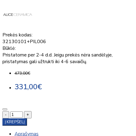
Prekės kodas:
32130101+PIL006
Būklė:
Pristatome per 2-4 d.d. Jeigu prekės nėra sandėlyje,
pristatymas gali užtrukti iki 4-6 savaičių.
473,00€
331,00€
-
+
Į KREPŠELĮ
Aprašymas