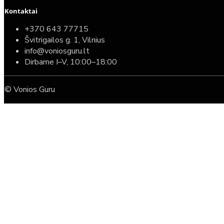
Kontaktai
+370 643 77715
Švitrigailos g. 1, Vilnius
info@voniosguru.lt
Dirbame I–V, 10:00–18:00
© Vonios Guru