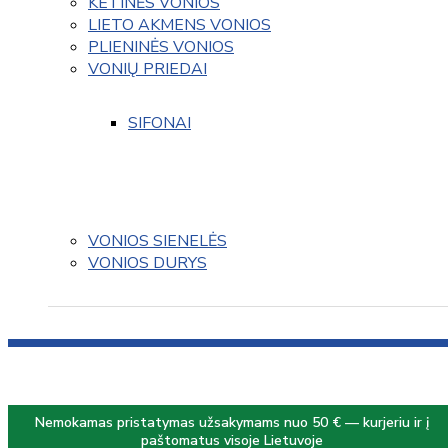
KETINĖS VONIOS
LIETO AKMENS VONIOS
PLIENINĖS VONIOS
VONIŲ PRIEDAI
SIFONAI
VONIOS SIENELĖS
VONIOS DURYS
Nemokamas pristatymas užsakymams nuo 50 € — kurjeriu ir į
paštomatus visoje Lietuvoje