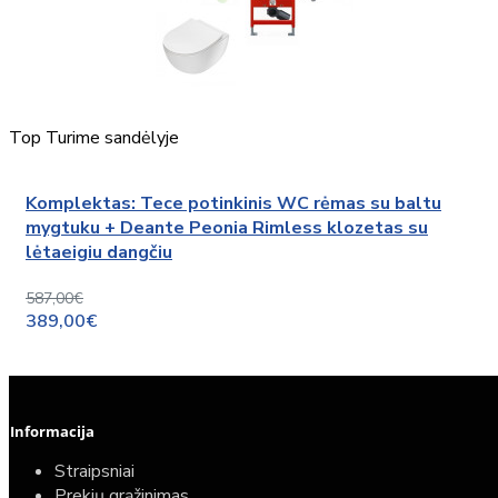
Top
Turime sandėlyje
Komplektas: Tece potinkinis WC rėmas su baltu
mygtuku + Deante Peonia Rimless klozetas su
lėtaeigiu dangčiu
587,00€
389,00€
Informacija
Straipsniai
Prekių grąžinimas