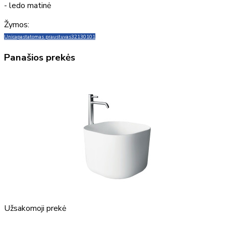
- ledo matinė
Žymos:
Unica
pastatomas praustuvas
32130101
Panašios prekės
Užsakomoji prekė