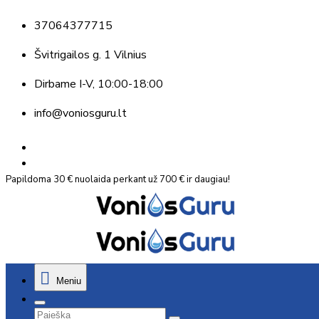
37064377715
Švitrigailos g. 1 Vilnius
Dirbame
I-V, 10:00-18:00
info@voniosguru.lt
Papildoma 30 € nuolaida perkant už 700 € ir daugiau!
Meniu