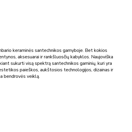
 kambario keraminės santechnikos gamyboje. Bet kokios
 lentynos, aksesuarai ir rankšluosčių kabyklos. Naujoviška
kiant sukurti visą spektrą santechnikos gaminių, kuri yra
estetikos paieškos, aukštosios technologijos, dizainas ir
ia bendrovės veiklą.