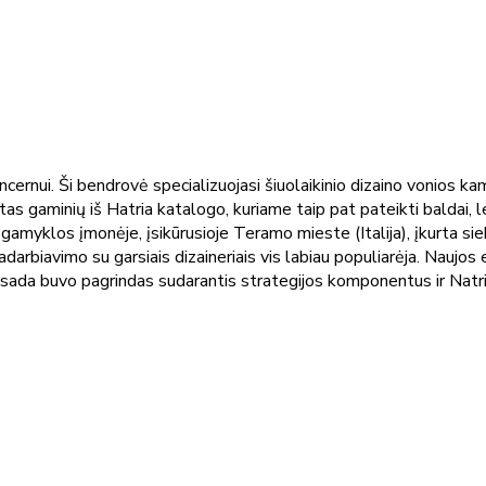
ncernui. Ši bendrovė specializuojasi šiuolaikinio dizaino vonios
letas gaminių iš Hatria katalogo, kuriame taip pat pateikti baldai,
gamyklos įmonėje, įsikūrusioje Teramo mieste (Italija), įkurta sie
arbiavimo su garsiais dizaineriais vis labiau populiarėja. Naujos 
visada buvo pagrindas sudarantis strategijos komponentus ir Natr