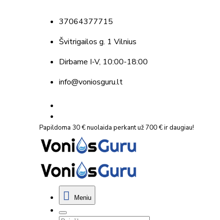
37064377715
Švitrigailos g. 1 Vilnius
Dirbame
I-V, 10:00-18:00
info@voniosguru.lt
Papildoma 30 € nuolaida perkant už 700 € ir daugiau!
Meniu