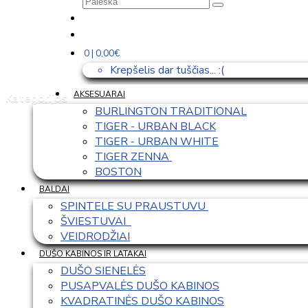
0 | 0,00€
Krepšelis dar tuščias... :(
AKSESUARAI
Kategorijos
BURLINGTON TRADITIONAL
TIGER - URBAN BLACK
TIGER - URBAN WHITE
TIGER ZENNA 
BOSTON
BALDAI
SPINTELE SU PRAUSTUVU 
ŠVIESTUVAI  
VEIDRODŽIAI
DUŠO KABINOS IR LATAKAI
DUŠO SIENELĖS
PUSAPVALĖS DUŠO KABINOS
KVADRATINĖS DUŠO KABINOS