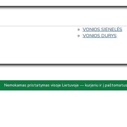
VONIOS SIENELĖS
VONIOS DURYS
Nemokamas pristatymas visoje Lietuvoje — kurjeriu ir į paštomatu