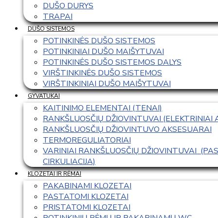
DUŠO DURYS
TRAPAI
DUŠO SISTEMOS
POTINKINĖS DUŠO SISTEMOS
POTINKINIAI DUŠO MAIŠYTUVAI
POTINKINĖS DUŠO SISTEMOS DALYS
VIRŠTINKINĖS DUŠO SISTEMOS
VIRŠTINKINIAI DUŠO MAIŠYTUVAI
GYVATUKAI
KAITINIMO ELEMENTAI (TENAI)
RANKŠLUOSČIŲ DŽIOVINTUVAI (ELEKTRINIAI
RANKŠLUOSČIŲ DŽIOVINTUVO AKSESUARAI
TERMOREGULIATORIAI
VARINIAI RANKŠLUOSČIŲ DŽIOVINTUVAI  (P
CIRKULIACIJA)
KLOZETAI IR RĖMAI
PAKABINAMI KLOZETAI
PASTATOMI KLOZETAI
PRISTATOMI KLOZETAI
POTINKINIŲ RĖMŲ IR PAKABINAMŲ WC 