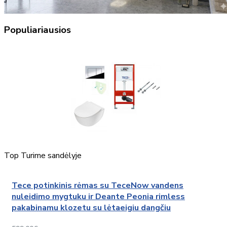
Populiariausios
Top
Turime sandėlyje
Tece potinkinis rėmas su TeceNow vandens
nuleidimo mygtuku ir Deante Peonia rimless
pakabinamu klozetu su lėtaeigiu dangčiu