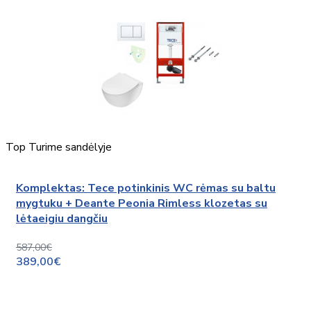
Top
Turime sandėlyje
Komplektas: Tece potinkinis WC rėmas su baltu
mygtuku + Deante Peonia Rimless klozetas su
lėtaeigiu dangčiu
587,00€
389,00€