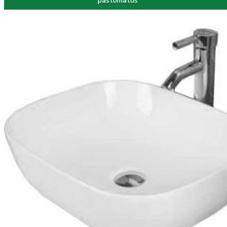
paštomatus