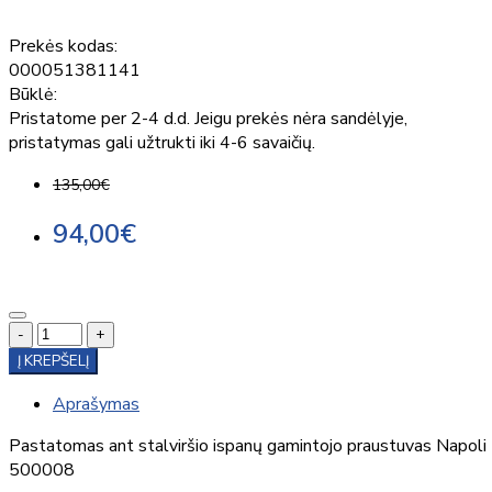
Prekės kodas:
000051381141
Būklė:
Pristatome per 2-4 d.d. Jeigu prekės nėra sandėlyje,
pristatymas gali užtrukti iki 4-6 savaičių.
135,00€
94,00€
-
+
Į KREPŠELĮ
Aprašymas
Pastatomas ant stalviršio ispanų gamintojo praustuvas Napoli
500008