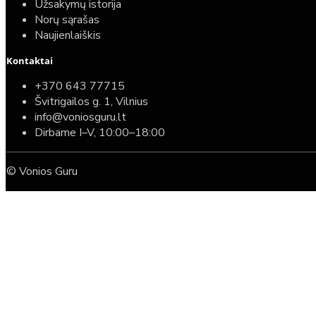
Užsakymų istorija
Norų sąrašas
Naujienlaiškis
Kontaktai
+370 643 77715
Švitrigailos g. 1, Vilnius
info@voniosguru.lt
Dirbame I–V, 10:00–18:00
© Vonios Guru