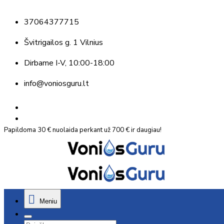
37064377715
Švitrigailos g. 1 Vilnius
Dirbame
I-V, 10:00-18:00
info@voniosguru.lt
Papildoma 30 € nuolaida perkant už 700 € ir daugiau!
Meniu