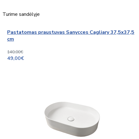
Turime sandėlyje
Pastatomas praustuvas Sanycces Cagliary 37,5x37,5
cm
140,00€
49,00€