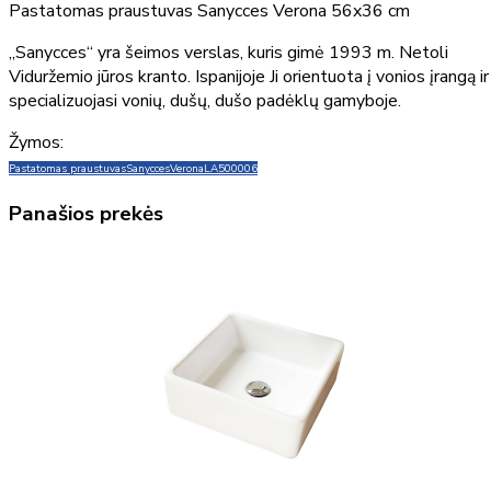
Pastatomas praustuvas Sanycces Verona 56x36 cm
„Sanycces“ yra šeimos verslas, kuris gimė 1993 m. Netoli
Viduržemio jūros kranto. Ispanijoje Ji orientuota į vonios įrangą ir
specializuojasi vonių, dušų, dušo padėklų gamyboje.
Žymos:
Pastatomas praustuvas
Sanycces
Verona
LA500006
Panašios prekės