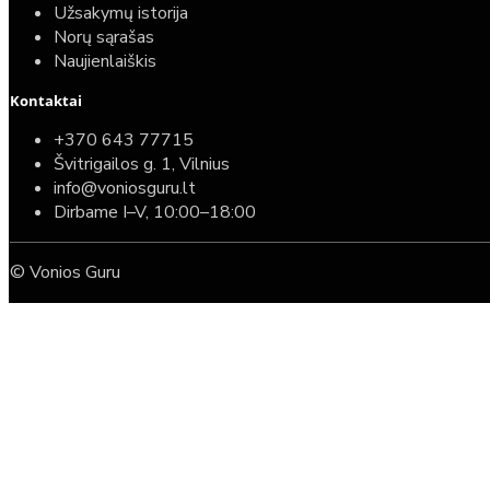
Užsakymų istorija
Norų sąrašas
Naujienlaiškis
Kontaktai
+370 643 77715
Švitrigailos g. 1, Vilnius
info@voniosguru.lt
Dirbame I–V, 10:00–18:00
© Vonios Guru