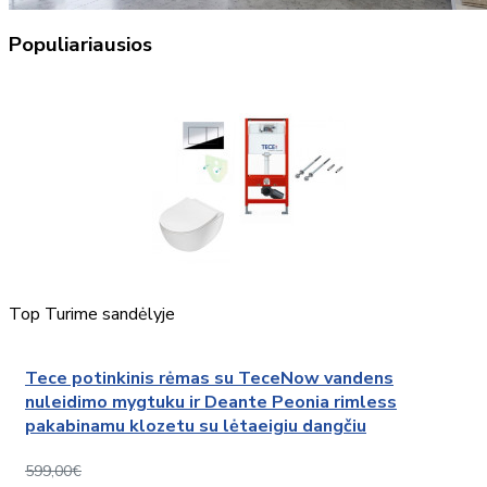
Populiariausios
Top
Turime sandėlyje
Tece potinkinis rėmas su TeceNow vandens
nuleidimo mygtuku ir Deante Peonia rimless
pakabinamu klozetu su lėtaeigiu dangčiu
599,00€