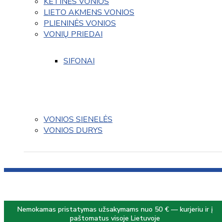
KETINĖS VONIOS
LIETO AKMENS VONIOS
PLIENINĖS VONIOS
VONIŲ PRIEDAI
SIFONAI
VONIOS SIENELĖS
VONIOS DURYS
Nemokamas pristatymas užsakymams nuo 50 € — kurjeriu ir į
paštomatus visoje Lietuvoje