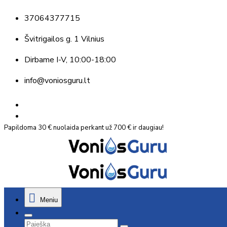
37064377715
Švitrigailos g. 1 Vilnius
Dirbame
I-V, 10:00-18:00
info@voniosguru.lt
Papildoma 30 € nuolaida perkant už 700 € ir daugiau!
Meniu