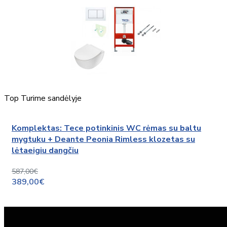
Top
Turime sandėlyje
Komplektas: Tece potinkinis WC rėmas su baltu
mygtuku + Deante Peonia Rimless klozetas su
lėtaeigiu dangčiu
587,00€
389,00€