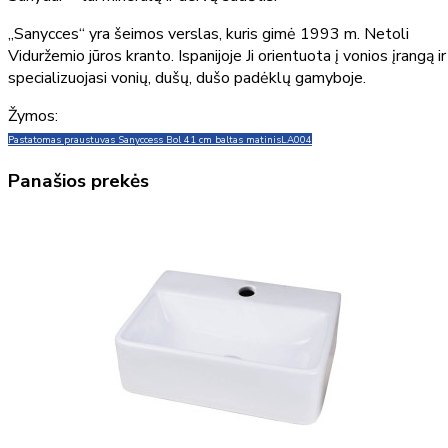
„Sanycces“ yra šeimos verslas, kuris gimė 1993 m. Netoli
Viduržemio jūros kranto. Ispanijoje Ji orientuota į vonios įrangą ir
specializuojasi vonių, dušų, dušo padėklų gamyboje.
Žymos:
Pastatomas praustuvas Sanyccess Bol 41 cm baltas matinis
LA004
Panašios prekės