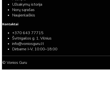
Užsakymų istorija
Norų sąrašas
Naujienlaiškis
Kontaktai
+370 643 77715
Švitrigailos g. 1, Vilnius
info@voniosguru.lt
Dirbame I–V, 10:00–18:00
© Vonios Guru