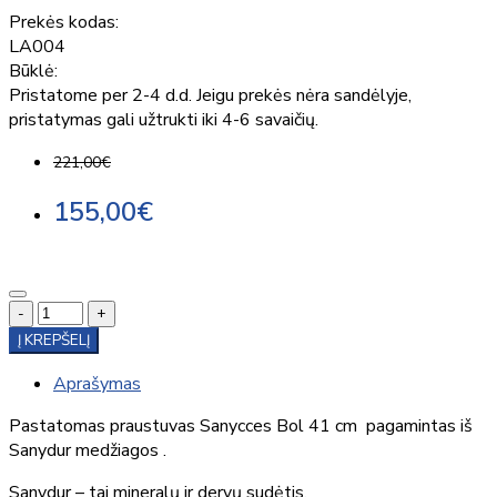
Prekės kodas:
LA004
Būklė:
Pristatome per 2-4 d.d. Jeigu prekės nėra sandėlyje,
pristatymas gali užtrukti iki 4-6 savaičių.
221,00€
155,00€
-
+
Į KREPŠELĮ
Aprašymas
Pastatomas praustuvas Sanycces Bol 41 cm pagamintas iš
Sanydur medžiagos .
Sanydur – tai mineralų ir dervų sudėtis.