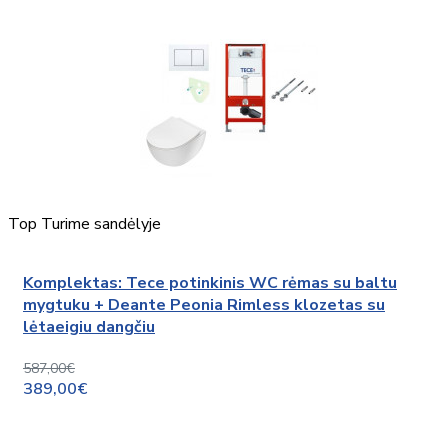
Top
Turime sandėlyje
Komplektas: Tece potinkinis WC rėmas su baltu
mygtuku + Deante Peonia Rimless klozetas su
lėtaeigiu dangčiu
587,00€
389,00€