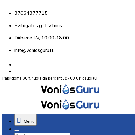
37064377715
Švitrigailos g. 1 Vilnius
Dirbame
I-V, 10:00-18:00
info@voniosguru.lt
Papildoma 30 € nuolaida perkant už 700 € ir daugiau!
Meniu