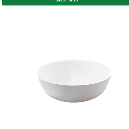
paštomatus