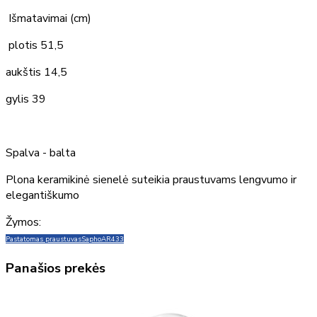
Išmatavimai (cm)
plotis 51,5
aukštis 14,5
gylis 39
Spalva - balta
Plona keramikinė sienelė suteikia praustuvams lengvumo ir
elegantiškumo
Žymos:
Pastatomas praustuvas
Sapho
AR433
Panašios prekės