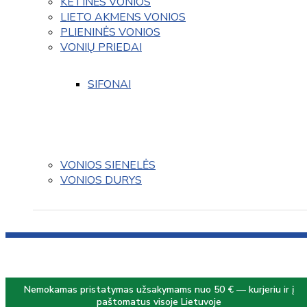
KETINĖS VONIOS
LIETO AKMENS VONIOS
PLIENINĖS VONIOS
VONIŲ PRIEDAI
SIFONAI
VONIOS SIENELĖS
VONIOS DURYS
Nemokamas pristatymas užsakymams nuo 50 € — kurjeriu ir į
paštomatus visoje Lietuvoje