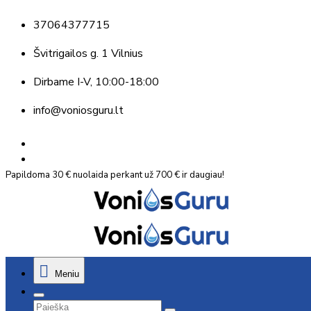
37064377715
Švitrigailos g. 1 Vilnius
Dirbame
I-V, 10:00-18:00
info@voniosguru.lt
Papildoma 30 € nuolaida perkant už 700 € ir daugiau!
Meniu