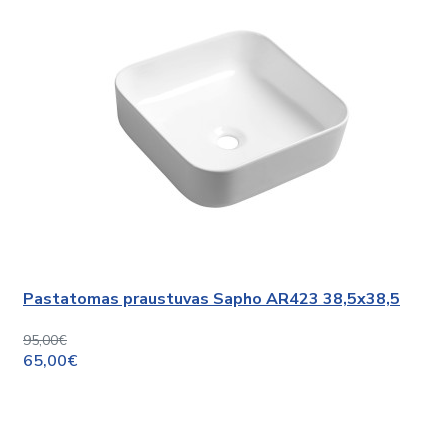
Pastatomas praustuvas Sapho AR423 38,5x38,5
95,00€
65,00€