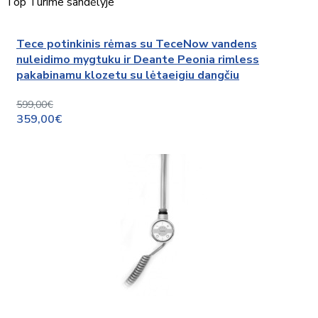
Top
Turime sandėlyje
Tece potinkinis rėmas su TeceNow vandens
nuleidimo mygtuku ir Deante Peonia rimless
pakabinamu klozetu su lėtaeigiu dangčiu
599,00€
359,00€