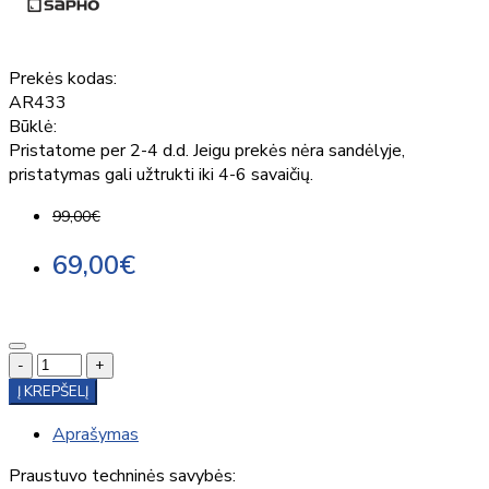
Prekės kodas:
AR433
Būklė:
Pristatome per 2-4 d.d. Jeigu prekės nėra sandėlyje,
pristatymas gali užtrukti iki 4-6 savaičių.
99,00€
69,00€
-
+
Į KREPŠELĮ
Aprašymas
Praustuvo techninės savybės: