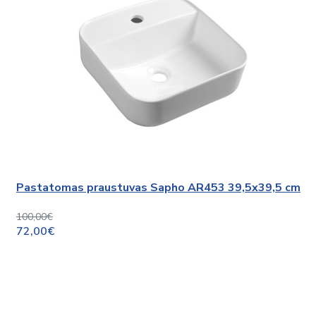
Pastatomas praustuvas Sapho AR453 39,5x39,5 cm
100,00€
72,00€