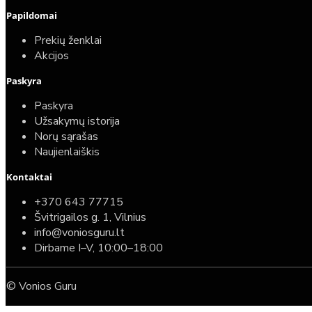
Papildomai
Prekių ženklai
Akcijos
Paskyra
Paskyra
Užsakymų istorija
Norų sąrašas
Naujienlaiškis
Kontaktai
+370 643 77715
Švitrigailos g. 1, Vilnius
info@voniosguru.lt
Dirbame I–V, 10:00–18:00
© Vonios Guru