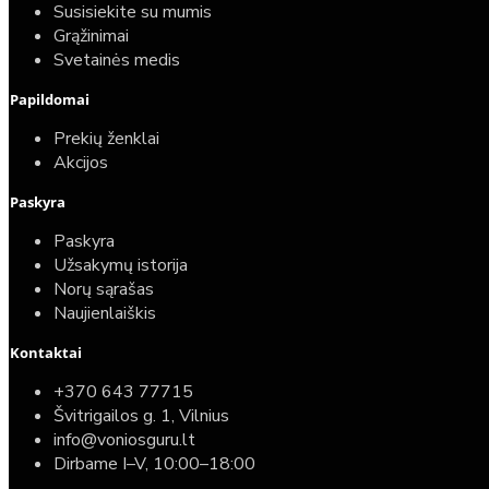
Susisiekite su mumis
Grąžinimai
Svetainės medis
Papildomai
Prekių ženklai
Akcijos
Paskyra
Paskyra
Užsakymų istorija
Norų sąrašas
Naujienlaiškis
Kontaktai
+370 643 77715
Švitrigailos g. 1, Vilnius
info@voniosguru.lt
Dirbame I–V, 10:00–18:00