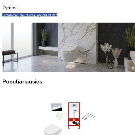
Žymos:
Pastatomas praustuva
s Sapho
BEVERLY
Populiariausios