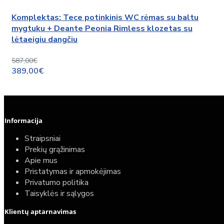
Komplektas: Tece potinkinis WC rėmas su baltu
mygtuku + Deante Peonia Rimless klozetas su
lėtaeigiu dangčiu
587,00€
389,00€
Informacija
Straipsniai
Prekių grąžinimas
Apie mus
Pristatymas ir apmokėjimas
Privatumo politika
Taisyklės ir sąlygos
Klientų aptarnavimas