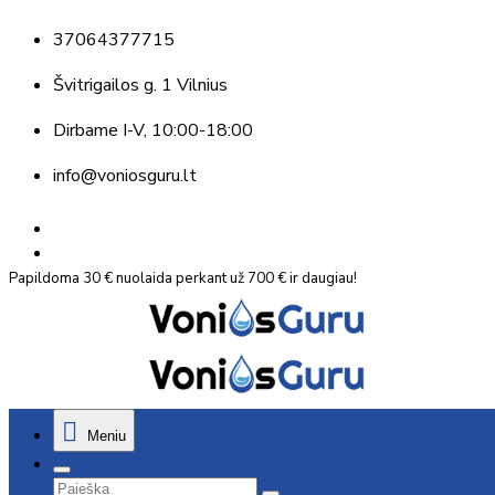
37064377715
Švitrigailos g. 1 Vilnius
Dirbame
I-V, 10:00-18:00
info@voniosguru.lt
Papildoma 30 € nuolaida perkant už 700 € ir daugiau!
Meniu