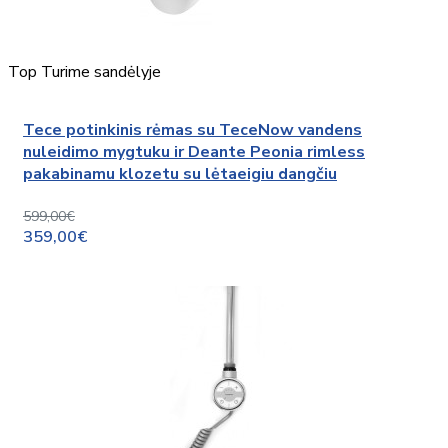
Top
Turime sandėlyje
Tece potinkinis rėmas su TeceNow vandens
nuleidimo mygtuku ir Deante Peonia rimless
pakabinamu klozetu su lėtaeigiu dangčiu
599,00€
359,00€