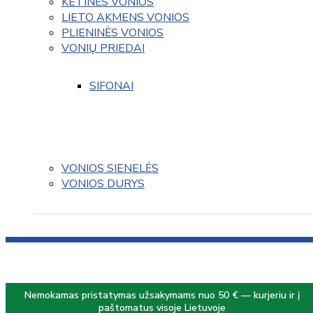
KETINĖS VONIOS
LIETO AKMENS VONIOS
PLIENINĖS VONIOS
VONIŲ PRIEDAI
SIFONAI
VONIOS SIENELĖS
VONIOS DURYS
Nemokamas pristatymas užsakymams nuo 50 € — kurjeriu ir į
paštomatus visoje Lietuvoje