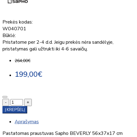
Prekės kodas:
W040701
Būklė:
Pristatome per 2-4 d.d. Jeigu prekės nėra sandėlyje,
pristatymas gali užtrukti iki 4-6 savaičių.
264,00€
199,00€
-
+
Į KREPŠELĮ
Aprašymas
Pastatomas praustuvas Sapho BEVERLY 56x37x17 cm