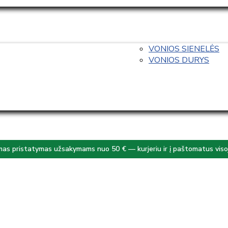
VONIOS SIENELĖS
VONIOS DURYS
s pristatymas užsakymams nuo 50 € — kurjeriu ir į paštomatus visoj