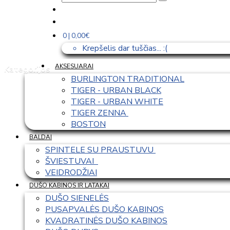
0 | 0,00€
Krepšelis dar tuščias... :(
AKSESUARAI
Kategorijos
BURLINGTON TRADITIONAL
TIGER - URBAN BLACK
TIGER - URBAN WHITE
TIGER ZENNA 
BOSTON
BALDAI
SPINTELE SU PRAUSTUVU 
ŠVIESTUVAI  
VEIDRODŽIAI
DUŠO KABINOS IR LATAKAI
DUŠO SIENELĖS
PUSAPVALĖS DUŠO KABINOS
KVADRATINĖS DUŠO KABINOS