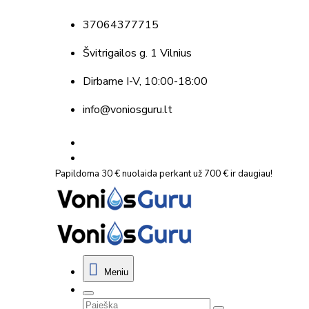
37064377715
Švitrigailos g. 1 Vilnius
Dirbame
I-V, 10:00-18:00
info@voniosguru.lt
Papildoma 30 € nuolaida perkant už 700 € ir daugiau!
Meniu