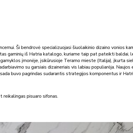
ncernui. Ši bendrovė specializuojasi šiuolaikinio dizaino vonios
letas gaminių iš Hatria katalogo, kuriame taip pat pateikti baldai,
gamyklos įmonėje, įsikūrusioje Teramo mieste (Italija), įkurta sie
arbiavimo su garsiais dizaineriais vis labiau populiarėja. Naujos 
visada buvo pagrindas sudarantis strategijos komponentus ir Hatr
 reikalingas pisuaro sifonas.