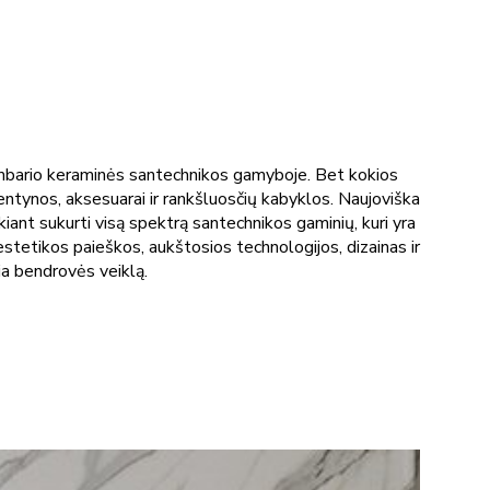
 kambario keraminės santechnikos gamyboje. Bet kokios
 lentynos, aksesuarai ir rankšluosčių kabyklos. Naujoviška
kiant sukurti visą spektrą santechnikos gaminių, kuri yra
estetikos paieškos, aukštosios technologijos, dizainas ir
ia bendrovės veiklą.