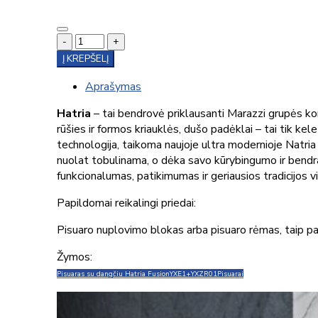
-
+
Į KREPŠELĮ
Aprašymas
Hatria
– tai bendrovė priklausanti Marazzi grupės ko
rūšies ir formos kriauklės, dušo padėklai – tai tik ke
technologija, taikoma naujoje ultra modernioje Natria 
nuolat tobulinama, o dėka savo kūrybingumo ir bendrad
funkcionalumas, patikimumas ir geriausios tradicijos 
Papildomai reikalingi priedai:
Pisuaro nuplovimo blokas arba pisuaro rėmas, taip pat
Žymos:
Pisuaras su dangčiu Hatria Fusion
YXE1+YXZR01
Pisuarai