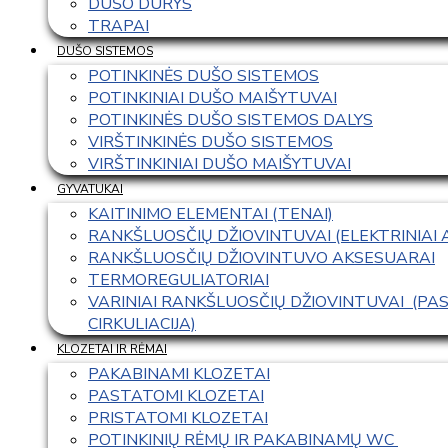
DUŠO DURYS
TRAPAI
DUŠO SISTEMOS
POTINKINĖS DUŠO SISTEMOS
POTINKINIAI DUŠO MAIŠYTUVAI
POTINKINĖS DUŠO SISTEMOS DALYS
VIRŠTINKINĖS DUŠO SISTEMOS
VIRŠTINKINIAI DUŠO MAIŠYTUVAI
GYVATUKAI
KAITINIMO ELEMENTAI (TENAI)
RANKŠLUOSČIŲ DŽIOVINTUVAI (ELEKTRINIAI
RANKŠLUOSČIŲ DŽIOVINTUVO AKSESUARAI
TERMOREGULIATORIAI
VARINIAI RANKŠLUOSČIŲ DŽIOVINTUVAI  (P
CIRKULIACIJA)
KLOZETAI IR RĖMAI
PAKABINAMI KLOZETAI
PASTATOMI KLOZETAI
PRISTATOMI KLOZETAI
POTINKINIŲ RĖMŲ IR PAKABINAMŲ WC 