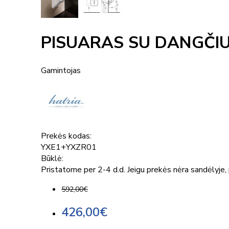
PISUARAS SU DANGČIU
Gamintojas
Prekės kodas:
YXE1+YXZR01
Būklė:
Pristatome per 2-4 d.d. Jeigu prekės nėra sandėlyje, p
592,00€
426,00€