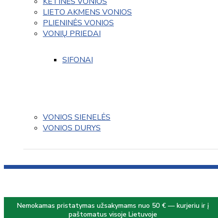
KETINĖS VONIOS
LIETO AKMENS VONIOS
PLIENINĖS VONIOS
VONIŲ PRIEDAI
SIFONAI
VONIOS SIENELĖS
VONIOS DURYS
Nemokamas pristatymas užsakymams nuo 50 € — kurjeriu ir į
paštomatus visoje Lietuvoje