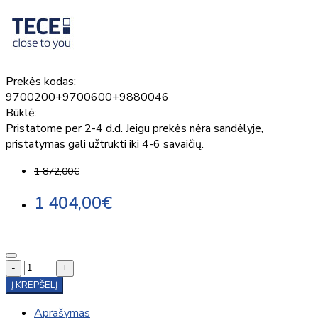
Prekės kodas:
9700200+9700600+9880046
Būklė:
Pristatome per 2-4 d.d. Jeigu prekės nėra sandėlyje,
pristatymas gali užtrukti iki 4-6 savaičių.
1 872,00€
1 404,00€
-
+
Į KREPŠELĮ
Aprašymas