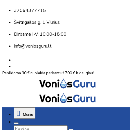
37064377715
Švitrigailos g. 1 Vilnius
Dirbame
I-V, 10:00-18:00
info@voniosguru.lt
Papildoma 30 € nuolaida perkant už 700 € ir daugiau!
Meniu