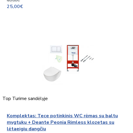
40,00€
25,00€
Top
Turime sandėlyje
Komplektas: Tece potinkinis WC rėmas su baltu
mygtuku + Deante Peonia Rimless klozetas su
lėtaeigiu dangčiu