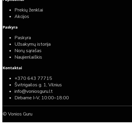
Prekių ženklai
Akcijos
Paskyra
Paskyra
Užsakymų istorija
Norų sąrašas
Naujienlaiškis
Kontaktai
+370 643 77715
Švitrigailos g. 1, Vilnius
info@voniosguru.lt
Dirbame I–V, 10:00–18:00
© Vonios Guru