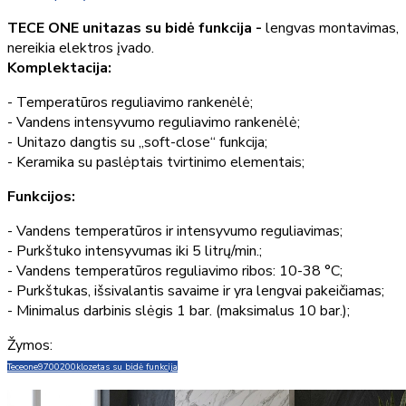
TECE ONE unitazas su bidė funkcija -
lengvas montavimas,
nereikia elektros įvado.
Komplektacija:
- Temperatūros reguliavimo rankenėlė;
- Vandens intensyvumo reguliavimo rankenėlė;
- Unitazo dangtis su „soft-close“ funkcija;
- Keramika su paslėptais tvirtinimo elementais;
Funkcijos:
- Vandens temperatūros ir intensyvumo reguliavimas;
- Purkštuko intensyvumas iki 5 litrų/min.;
- Vandens temperatūros reguliavimo ribos: 10-38 °C;
- Purkštukas, išsivalantis savaime ir yra lengvai pakeičiamas;
- Minimalus darbinis slėgis 1 bar. (maksimalus 10 bar.);
Žymos:
Teceone
9700200
klozetas su bidė funkcija