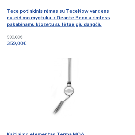
Tece potinkinis rėmas su TeceNow vandens
nuleidimo mygtuku ir Deante Peonia rimless
pakabinamu klozetu su lėtaeigiu dangčiu
599,00€
359,00€
Kaitinimo elementas Terma MOA