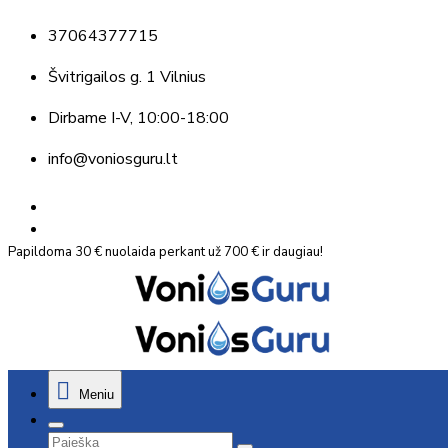
37064377715
Švitrigailos g. 1 Vilnius
Dirbame
I-V, 10:00-18:00
info@voniosguru.lt
Papildoma 30 € nuolaida perkant už 700 € ir daugiau!
Meniu