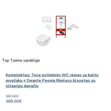
Top
Turime sandėlyje
Komplektas: Tece potinkinis WC rėmas su baltu
mygtuku + Deante Peonia Rimless klozetas su
lėtaeigiu dangčiu
587,00€
389,00€