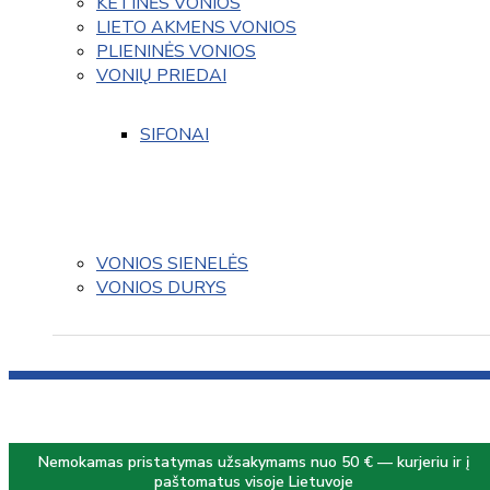
KETINĖS VONIOS
LIETO AKMENS VONIOS
PLIENINĖS VONIOS
VONIŲ PRIEDAI
SIFONAI
VONIOS SIENELĖS
VONIOS DURYS
Nemokamas pristatymas užsakymams nuo 50 € — kurjeriu ir į
paštomatus visoje Lietuvoje