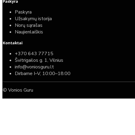
Paskyra
Paskyra
Užsakymų istorija
Norų sąrašas
Naujienlaiškis
Kontaktai
+370 643 77715
Švitrigailos g. 1, Vilnius
info@voniosguru.lt
Dirbame I–V, 10:00–18:00
© Vonios Guru