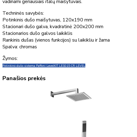
vadinami geriausiais italų maišytuvais.
Techninės savybės:
Potinkinis dušo maišytuvas, 120x190 mm
Stacionari dušo galva, kvadratinė 200x200 mm
Stacionarios dušo galvos laikiklis
Rankinis dušas (vienos funkcijos) su laikikliu ir žarna
Spalva: chromas
Žymos:
Potinkinė dušo sistema Paffoni Level
KIT LES015 CR LEVEL
Panašios prekės