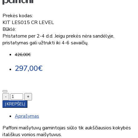
Prekės kodas:
KIT LES015 CR LEVEL
Būklė:
Pristatome per 2-4 d.d. Jeigu prekės nėra sandėlyje,
pristatymas gali užtrukti iki 4-6 savaičių.
426,00€
297,00€
-
+
Į KREPŠELĮ
Aprašymas
Paffoni maišytuvų gamintojas siūlo tik aukščiausios kokybės
itališkus vonios maišytuvus.