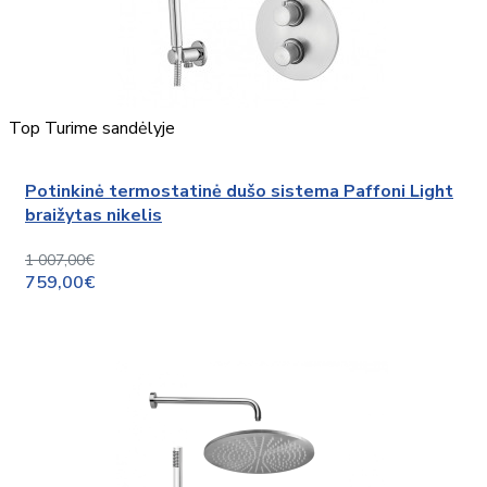
Top
Turime sandėlyje
Potinkinė termostatinė dušo sistema Paffoni Light
braižytas nikelis
1 007,00€
759,00€