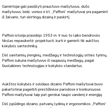
Gamintojai gali pasiūlyti praustuvo maišytuvus, dušo
maišytuvus, bidė, vonios ir kt. „Paffoni“ maišytuvai yra pagamint
iš žalvario, turi skirtingą dizainą ir paskirtį.
Paffoni istorija prasidėjo 1953 m. Ir nuo to laiko bendrovės
tikslas nepasikeitė: projektuoti, kurti ir gaminti tik aukštos
kokybės santechniką.
Dėl sanitarinių įrenginių, medžiagų ir technologijų srities tyrimų,
Paffoni sukuria maišytuvus iš naujausių medžiagų, pagal
šiuolaikines technologijas ir kokybės standartus.
Aukštos kokybės ir solidaus dizaino Paffoni maišytuvai buvo
pakartotinai pagerbti prestižinėse parodose ir konkursuose.
Paffoni maišytuvai taip pat gerokai taupo vandenį ir energiją.
Dėl įspūdingo dizaino, patvarių lydinių ir ergonomikos „Paffoni“