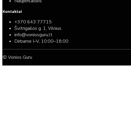
Naujienlaiškis
Kontaktai
+370 643 77715
Švitrigailos g. 1, Vilnius
info@voniosguru.lt
Dirbame I–V, 10:00–18:00
© Vonios Guru