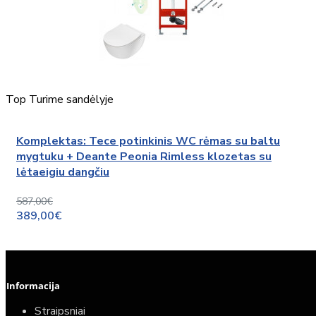
Top
Turime sandėlyje
Komplektas: Tece potinkinis WC rėmas su baltu
mygtuku + Deante Peonia Rimless klozetas su
lėtaeigiu dangčiu
587,00€
389,00€
Informacija
Straipsniai