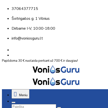
37064377715
Švitrigailos g. 1 Vilnius
Dirbame
I-V, 10:00-18:00
info@voniosguru.lt
Papildoma 30 € nuolaida perkant už 700 € ir daugiau!
Meniu