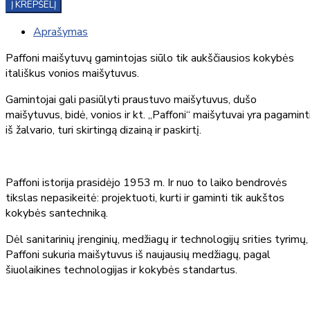
Į KREPŠELĮ
Aprašymas
Paffoni maišytuvų gamintojas siūlo tik aukščiausios kokybės
itališkus vonios maišytuvus.
Gamintojai gali pasiūlyti praustuvo maišytuvus, dušo
maišytuvus, bidė, vonios ir kt. „Paffoni“ maišytuvai yra pagamint
iš žalvario, turi skirtingą dizainą ir paskirtį.
Paffoni istorija prasidėjo 1953 m. Ir nuo to laiko bendrovės
tikslas nepasikeitė: projektuoti, kurti ir gaminti tik aukštos
kokybės santechniką.
Dėl sanitarinių įrenginių, medžiagų ir technologijų srities tyrimų,
Paffoni sukuria maišytuvus iš naujausių medžiagų, pagal
šiuolaikines technologijas ir kokybės standartus.