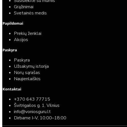
Susisiekite su mumis
Grąžinimai
Svetainės medis
Papildomai
Prekių ženklai
Akcijos
Paskyra
Paskyra
Užsakymų istorija
Norų sąrašas
Naujienlaiškis
Kontaktai
+370 643 77715
Švitrigailos g. 1, Vilnius
info@voniosguru.lt
Dirbame I–V, 10:00–18:00