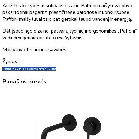
Aukštos kokybės ir solidaus dizaino Paffoni maišytuvai buvo
pakartotinai pagerbti prestižinėse parodose ir konkursuose.
Paffoni maišytuvai taip pat gerokai taupo vandenį ir energiją.
Dėl įspūdingo dizaino, patvarių lydinių ir ergonomikos „Paffoni“
vadinami geriausiais italų maišytuvais.
Maišytuvo techninės savybės:
Žymos:
Potinkinė vonios sistema
Paffoni Light
Panašios prekės