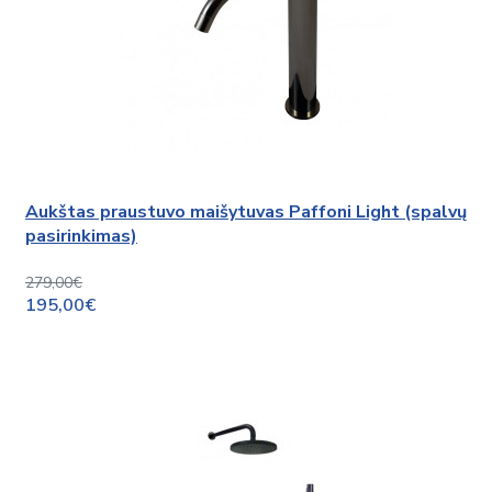
Aukštas praustuvo maišytuvas Paffoni Light (spalvų
pasirinkimas)
279,00€
195,00€