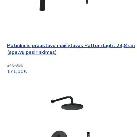
Potinkinis praustuvo maišytuvas Paffoni Light 24,8 cm
(spalvų pasirinkimas)
245,00€
171,00€