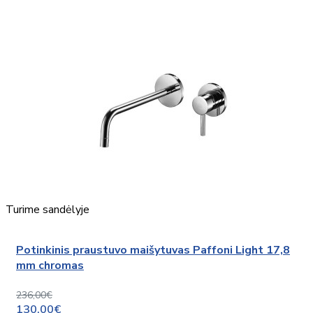
Turime sandėlyje
Potinkinis praustuvo maišytuvas Paffoni Light 17,8
mm chromas
236,00€
130,00€