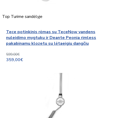
Top
Turime sandėlyje
Tece potinkinis rėmas su TeceNow vandens
nuleidimo mygtuku ir Deante Peonia rimless
pakabinamu klozetu su lėtaeigiu dangčiu
599,00€
359,00€