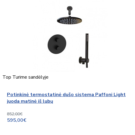
Top
Turime sandėlyje
Potinkinė termostatinė dušo sistema Paffoni Light
juoda matinė iš lubų
852,00€
595,00€