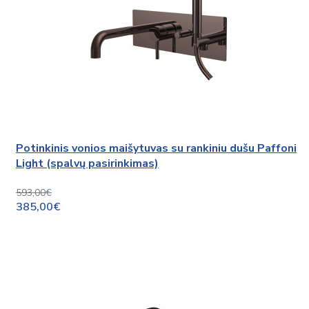
Potinkinis vonios maišytuvas su rankiniu dušu Paffoni
Light (spalvų pasirinkimas)
593,00€
385,00€