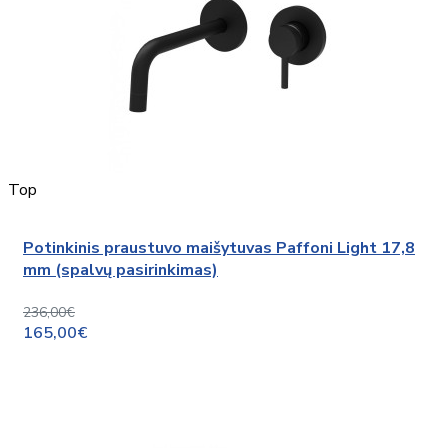
Top
Potinkinis praustuvo maišytuvas Paffoni Light 17,8
mm (spalvų pasirinkimas)
236,00€
165,00€