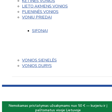
KETINĖS VONIOS
LIETO AKMENS VONIOS
PLIENINĖS VONIOS
VONIŲ PRIEDAI
SIFONAI
VONIOS SIENELĖS
VONIOS DURYS
Nemokamas pristatymas užsakymams nuo 50 € — kurjeriu ir į
paštomatus visoje Lietuvoje