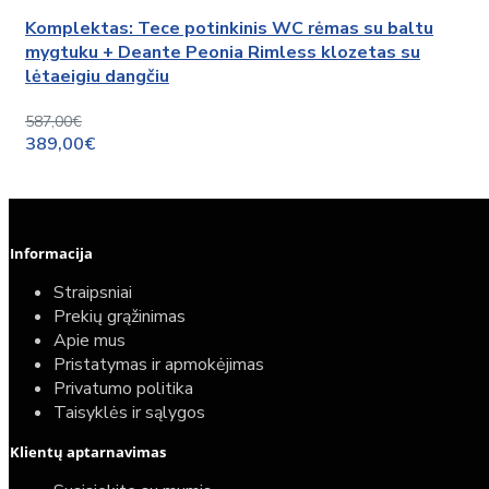
Komplektas: Tece potinkinis WC rėmas su baltu
mygtuku + Deante Peonia Rimless klozetas su
lėtaeigiu dangčiu
587,00€
389,00€
Informacija
Straipsniai
Prekių grąžinimas
Apie mus
Pristatymas ir apmokėjimas
Privatumo politika
Taisyklės ir sąlygos
Klientų aptarnavimas