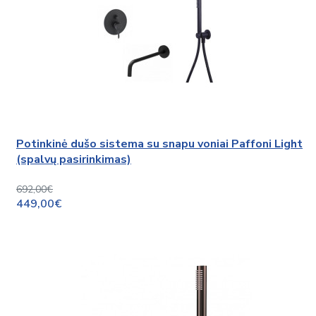
Potinkinė dušo sistema su snapu voniai Paffoni Light
(spalvų pasirinkimas)
692,00€
449,00€