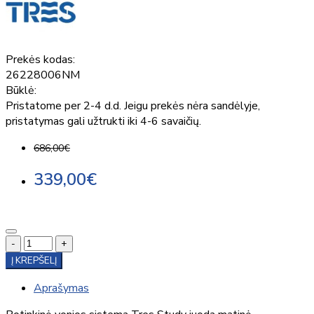
Prekės kodas:
26228006NM
Būklė:
Pristatome per 2-4 d.d. Jeigu prekės nėra sandėlyje,
pristatymas gali užtrukti iki 4-6 savaičių.
686,00€
339,00€
-
+
Į KREPŠELĮ
Aprašymas