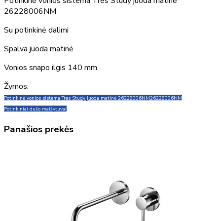
Potinkinė vonios sistema Tres Study juoda matinė
26228006NM
Su potinkinė dalimi
Spalva juoda matinė
Vonios snapo ilgis 140 mm
Žymos:
Potinkinė vonios sistema Tres Study juoda matinė 26228006NM
26228006NM
Potinkiniai dušo maišytuvai
Panašios prekės