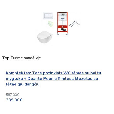
Top
Turime sandėlyje
Komplektas: Tece potinkinis WC rėmas su baltu
mygtuku + Deante Peonia Rimless klozetas su
lėtaeigiu dangčiu
587,00€
389,00€