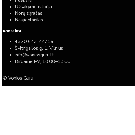
Paskyra
Užsakymų istorija
Norų sąrašas
Naujienlaiškis
Kontaktai
+370 643 77715
Švitrigailos g. 1, Vilnius
info@voniosguru.lt
Dirbame I–V, 10:00–18:00
© Vonios Guru