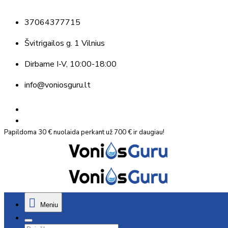
37064377715
Švitrigailos g. 1 Vilnius
Dirbame
I-V, 10:00-18:00
info@voniosguru.lt
Papildoma 30 € nuolaida perkant už 700 € ir daugiau!
Meniu