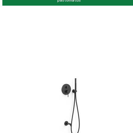
paštomatus