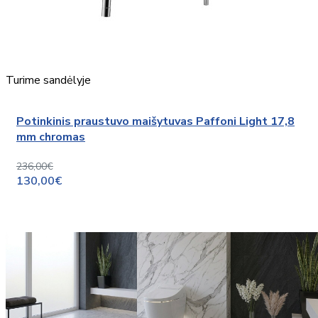
Turime sandėlyje
Potinkinis praustuvo maišytuvas Paffoni Light 17,8
mm chromas
236,00€
130,00€