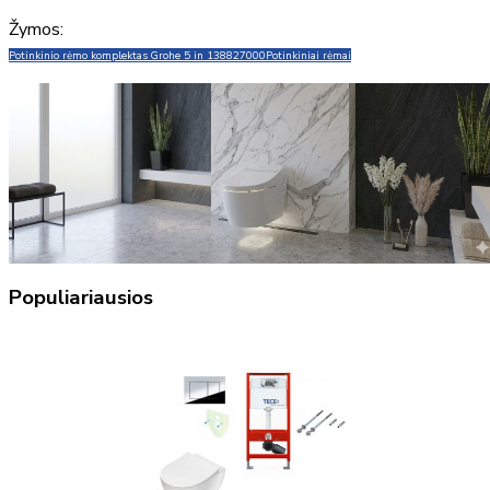
Žymos:
Potinkinio rėmo komplektas Grohe 5 in 1
38827000
Potinkiniai rėmai
Populiariausios