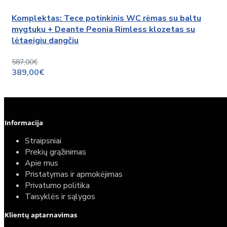
Komplektas: Tece potinkinis WC rėmas su baltu
mygtuku + Deante Peonia Rimless klozetas su
lėtaeigiu dangčiu
587,00€
389,00€
Informacija
Straipsniai
Prekių grąžinimas
Apie mus
Pristatymas ir apmokėjimas
Privatumo politika
Taisyklės ir sąlygos
Klientų aptarnavimas