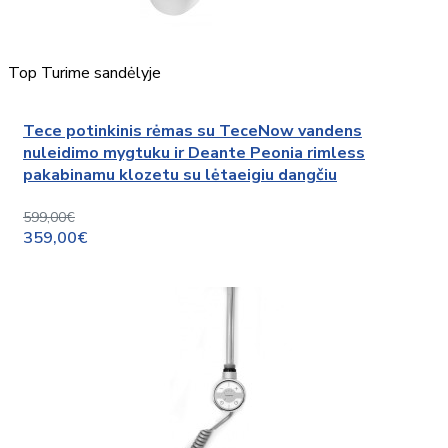
Top
Turime sandėlyje
Tece potinkinis rėmas su TeceNow vandens
nuleidimo mygtuku ir Deante Peonia rimless
pakabinamu klozetu su lėtaeigiu dangčiu
599,00€
359,00€