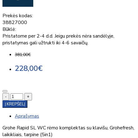
Prekės kodas:
38827000
Būklė:
Pristatome per 2-4 d.d. Jeigu prekės nėra sandėlyje,
pristatymas gali užtrukti iki 4-6 savaičių.
381,00€
228,00€
-
+
Į KREPŠELĮ
Aprašymas
Grohe Rapid SL WC rėmo komplektas su klavišu, Grohefresh,
laikikliais, tarpine (5in1)