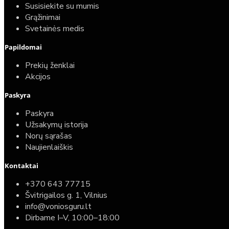
Susisiekite su mumis
Grąžinimai
Svetainės medis
Papildomai
Prekių ženklai
Akcijos
Paskyra
Paskyra
Užsakymų istorija
Norų sąrašas
Naujienlaiškis
Kontaktai
+370 643 77715
Švitrigailos g. 1, Vilnius
info@voniosguru.lt
Dirbame I–V, 10:00–18:00