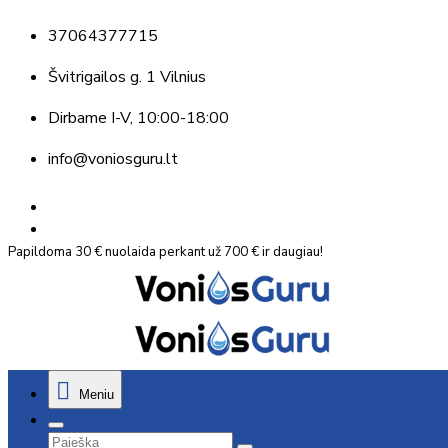
37064377715
Švitrigailos g. 1 Vilnius
Dirbame
I-V, 10:00-18:00
info@voniosguru.lt
Papildoma 30 € nuolaida perkant už 700 € ir daugiau!
Meniu