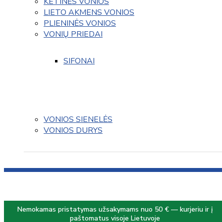
KETINĖS VONIOS
LIETO AKMENS VONIOS
PLIENINĖS VONIOS
VONIŲ PRIEDAI
SIFONAI
VONIOS SIENELĖS
VONIOS DURYS
Nemokamas pristatymas užsakymams nuo 50 € — kurjeriu ir į
paštomatus visoje Lietuvoje