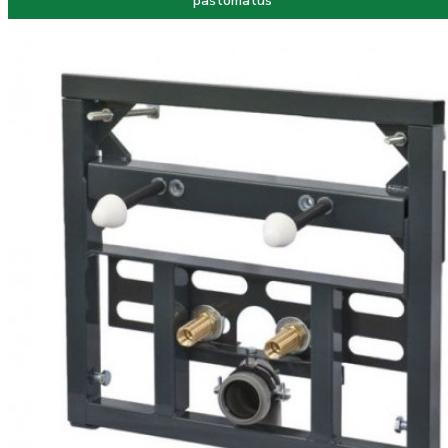
paštomatus