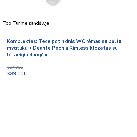
Top
Turime sandėlyje
Komplektas: Tece potinkinis WC rėmas su baltu
mygtuku + Deante Peonia Rimless klozetas su
lėtaeigiu dangčiu
587,00€
389,00€