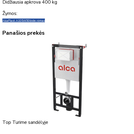
Didžiausia apkrova 400 kg
Žymos:
AlcaPlast A105/450
bide rėmas
Panašios prekės
Top
Turime sandėlyje