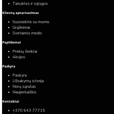
Taisyklės ir sąlygos
Klientų aptarnavimas
Susisiekite su mumis
Grąžinimai
Svetainės medis
Papildomai
Prekių ženklai
Akcijos
Paskyra
Paskyra
Užsakymų istorija
Norų sąrašas
Naujienlaiškis
Kontaktai
+370 643 77715