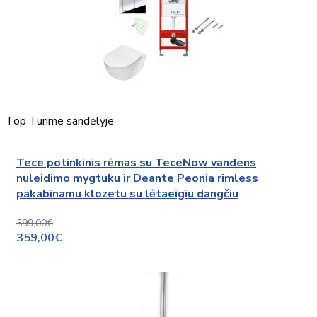
Top
Turime sandėlyje
Tece potinkinis rėmas su TeceNow vandens
nuleidimo mygtuku ir Deante Peonia rimless
pakabinamu klozetu su lėtaeigiu dangčiu
599,00€
359,00€