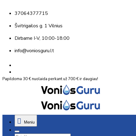
37064377715
Švitrigailos g. 1 Vilnius
Dirbame
I-V, 10:00-18:00
info@voniosguru.lt
Papildoma 30 € nuolaida perkant už 700 € ir daugiau!
Meniu