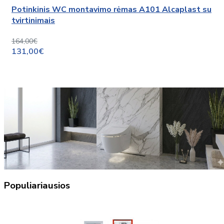
Potinkinis WC montavimo rėmas A101 Alcaplast su
tvirtinimais
164,00€
131,00€
Populiariausios