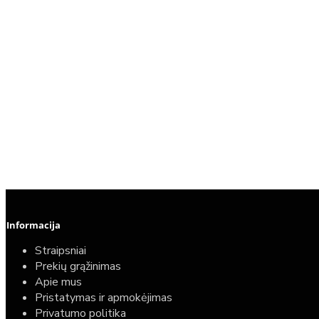
Informacija
Straipsniai
Prekių grąžinimas
Apie mus
Pristatymas ir apmokėjimas
Privatumo politika