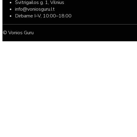
Švitrigailos g. 1, Vilnius
info@voniosguru.lt
Dirbame I–V, 10:00–18:00
© Vonios Guru