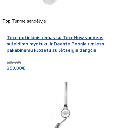
Top
Turime sandėlyje
Tece potinkinis rėmas su TeceNow vandens
nuleidimo mygtuku ir Deante Peonia rimless
pakabinamu klozetu su lėtaeigiu dangčiu
599,00€
359,00€