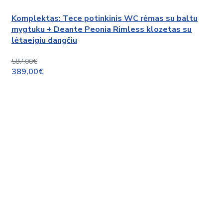
Komplektas: Tece potinkinis WC rėmas su baltu
mygtuku + Deante Peonia Rimless klozetas su
lėtaeigiu dangčiu
587,00€
389,00€