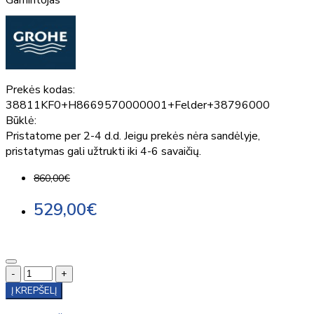
Prekės kodas:
38811KF0+H8669570000001+Felder+38796000
Būklė:
Pristatome per 2-4 d.d. Jeigu prekės nėra sandėlyje,
pristatymas gali užtrukti iki 4-6 savaičių.
860,00€
529,00€
-
+
Į KREPŠELĮ