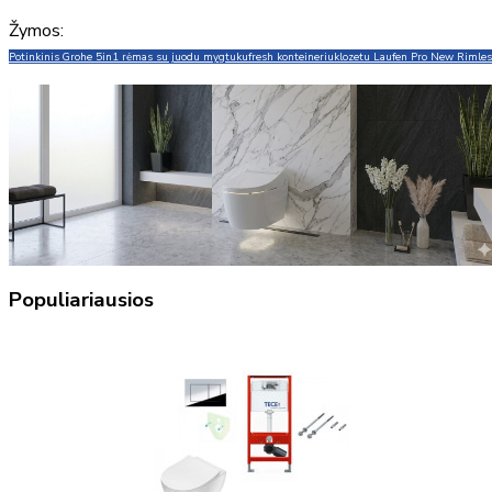
Žymos:
Potinkinis Grohe 5in1 rėmas su juodu mygtuku
fresh konteineriu
klozetu Laufen Pro New Rimle
Populiariausios