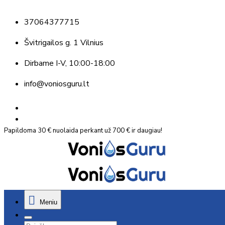
37064377715
Švitrigailos g. 1 Vilnius
Dirbame
I-V, 10:00-18:00
info@voniosguru.lt
Papildoma 30 € nuolaida perkant už 700 € ir daugiau!
Meniu