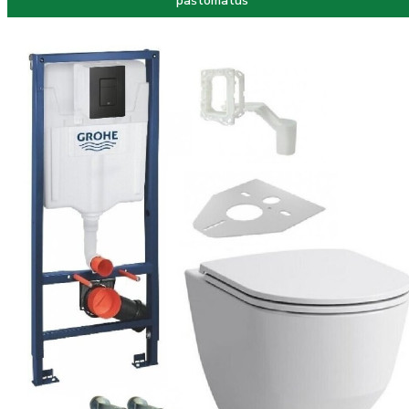
paštomatus