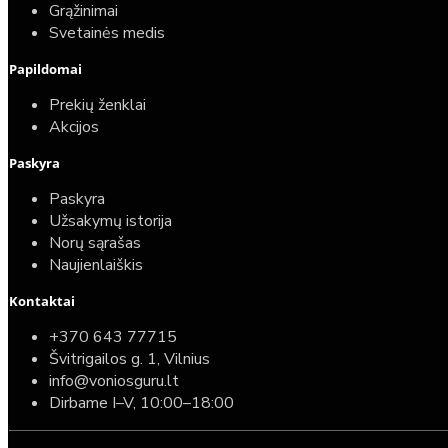
Grąžinimai
Svetainės medis
Papildomai
Prekių ženklai
Akcijos
Paskyra
Paskyra
Užsakymų istorija
Norų sąrašas
Naujienlaiškis
Kontaktai
+370 643 77715
Švitrigailos g. 1, Vilnius
info@voniosguru.lt
Dirbame I–V, 10:00–18:00