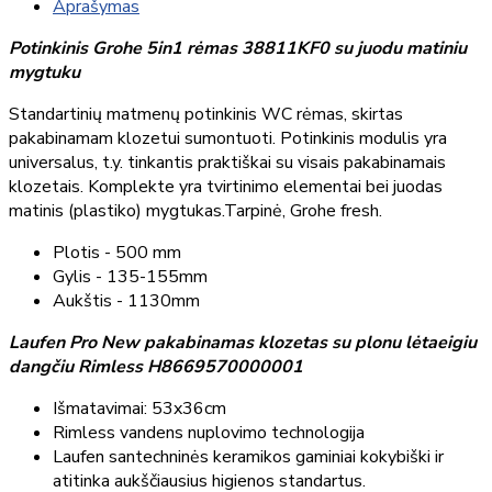
Aprašymas
Potinkinis Grohe 5in1 rėmas 38811KF0 su juodu matiniu
mygtuku
Standartinių matmenų potinkinis WC rėmas, skirtas
pakabinamam klozetui sumontuoti. Potinkinis modulis yra
universalus, t.y. tinkantis praktiškai su visais pakabinamais
klozetais. Komplekte yra tvirtinimo elementai bei juodas
matinis (plastiko) mygtukas.Tarpinė, Grohe fresh.
Plotis - 500 mm
Gylis - 135-155mm
Aukštis - 1130mm
Laufen Pro New pakabinamas klozetas su plonu lėtaeigiu
dangčiu Rimless H8669570000001
Išmatavimai: 53x36cm
Rimless vandens nuplovimo technologija
Laufen santechninės keramikos gaminiai kokybiški ir
atitinka aukščiausius higienos standartus.