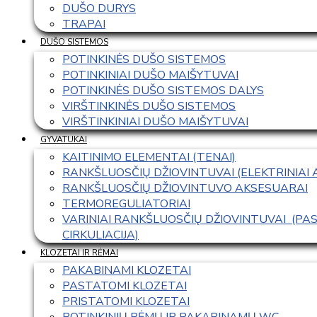
DUŠO DURYS
TRAPAI
DUŠO SISTEMOS
POTINKINĖS DUŠO SISTEMOS
POTINKINIAI DUŠO MAIŠYTUVAI
POTINKINĖS DUŠO SISTEMOS DALYS
VIRŠTINKINĖS DUŠO SISTEMOS
VIRŠTINKINIAI DUŠO MAIŠYTUVAI
GYVATUKAI
KAITINIMO ELEMENTAI (TENAI)
RANKŠLUOSČIŲ DŽIOVINTUVAI (ELEKTRINIAI
RANKŠLUOSČIŲ DŽIOVINTUVO AKSESUARAI
TERMOREGULIATORIAI
VARINIAI RANKŠLUOSČIŲ DŽIOVINTUVAI  (P
CIRKULIACIJA)
KLOZETAI IR RĖMAI
PAKABINAMI KLOZETAI
PASTATOMI KLOZETAI
PRISTATOMI KLOZETAI
POTINKINIŲ RĖMŲ IR PAKABINAMŲ WC 