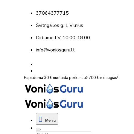
37064377715
Švitrigailos g. 1 Vilnius
Dirbame
I-V, 10:00-18:00
info@voniosguru.lt
Papildoma 30 € nuolaida perkant už 700 € ir daugiau!
Meniu