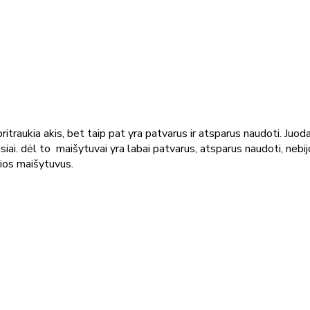
itraukia akis, bet taip pat yra patvarus ir atsparus naudoti. Ju
i. dėl to maišytuvai yra labai patvarus, atsparus naudoti, nebijo į
ios maišytuvus.