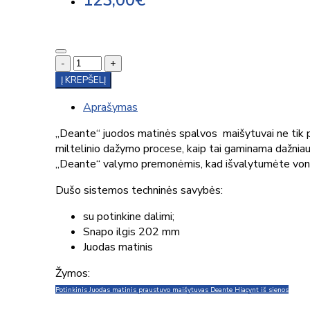
123,00€
-
+
Į KREPŠELĮ
Aprašymas
„Deante“ juodos matinės spalvos maišytuvai ne tik pr
miltelinio dažymo procese, kaip tai gaminama dažniausia
„Deante“ valymo premonėmis, kad išvalytumėte von
Dušo sistemos techninės savybės:
su potinkine dalimi;
Snapo ilgis 202 mm
Juodas matinis
Žymos:
Potinkinis Juodas matinis praustuvo maišytuvas Deante Hiacynt iš sienos