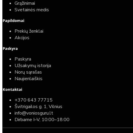
25,00€
Grąžinimai
Svetainės medis
Papildomai
Prekių ženklai
Akcijos
Paskyra
Paskyra
Užsakymų istorija
Norų sąrašas
Naujienlaiškis
Kontaktai
Top
Turime sandėlyje
+370 643 77715
Švitrigailos g. 1, Vilnius
Komplektas: Tece potinkinis WC rėmas su baltu
info@voniosguru.lt
mygtuku + Deante Peonia Rimless klozetas su
Dirbame I–V, 10:00–18:00
lėtaeigiu dangčiu