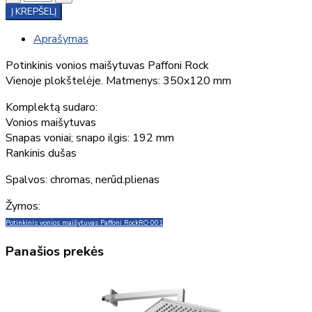
Į KREPŠELĮ
Aprašymas
Potinkinis vonios maišytuvas Paffoni Rock
Vienoje plokštelėje. Matmenys: 350x120 mm
Komplektą sudaro:
Vonios maišytuvas
Snapas voniai; snapo ilgis: 192 mm
Rankinis dušas
Spalvos: chromas, nerūd.plienas
Žymos:
Potinkinis vonios maišytuvas Paffoni Rock
RO 001
Panašios prekės