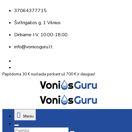
37064377715
Švitrigailos g. 1 Vilnius
Dirbame
I-V, 10:00-18:00
info@voniosguru.lt
Papildoma 30 € nuolaida perkant už 700 € ir daugiau!
Meniu