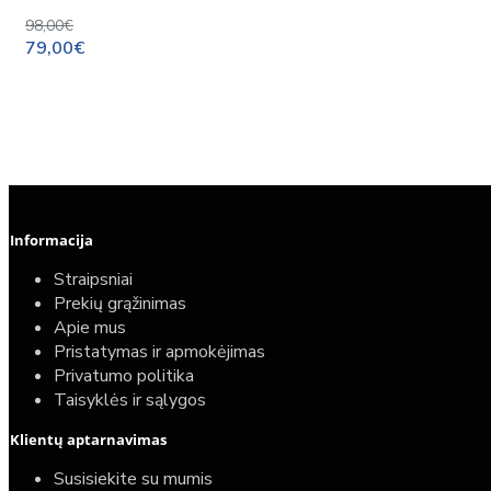
98,00€
79,00€
Informacija
Straipsniai
Prekių grąžinimas
Apie mus
Pristatymas ir apmokėjimas
Privatumo politika
Taisyklės ir sąlygos
Elektrinio gyvatuko paruošimo paslauga
Klientų aptarnavimas
40,00€
Susisiekite su mumis