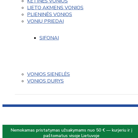
KETINĖS VONIOS
LIETO AKMENS VONIOS
PLIENINĖS VONIOS
VONIŲ PRIEDAI
SIFONAI
VONIOS SIENELĖS
VONIOS DURYS
Nemokamas pristatymas užsakymams nuo 50 € — kurjeriu ir į
paštomatus visoje Lietuvoje