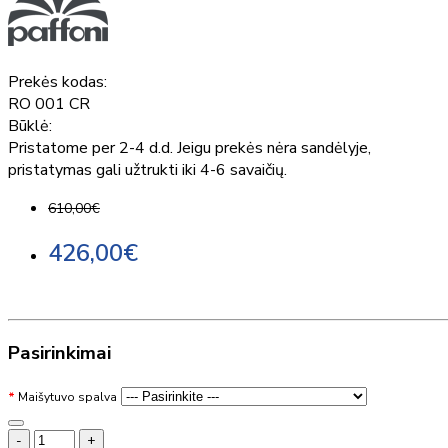
Prekės kodas:
RO 001 CR
Būklė:
Pristatome per 2-4 d.d. Jeigu prekės nėra sandėlyje,
pristatymas gali užtrukti iki 4-6 savaičių.
610,00€
426,00€
Pasirinkimai
Maišytuvo spalva
-
+