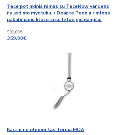
Tece potinkinis rėmas su TeceNow vandens
nuleidimo mygtuku ir Deante Peonia rimless
pakabinamu klozetu su lėtaeigiu dangčiu
599,00€
359,00€
Kaitinimo elementas Terma MOA