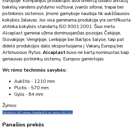
Europoje. Kompanijos produkcijos asortimentą sudaro unitazų
bakelių vandens pyldymo vožtuvai, įvairūs sifonai, trapai bei
potinkinės sistemos. Įmonė gamyboje naudoja tik aukščiausios
kokybės žaliavas. Jos visa gaminama produkcija yra sertifikuota 
atitinka kokybės standartą ISO 9001:2001. Šiuo metu
Alcaplast gaminiai užima dominuojančias pozicijas Čekijoje,
Slovakijoje, Vengrijoje, Lenkijoje bei Baltijos šalyse, taip pat
didelė produkcijos dalis eksportuojama į Vakarų Europą bei
Artimuosius Rytus.
Alcaplast
buvo ne kartą nominuotas kaip
geriausias potininkų sistemų Europos gamintojas.
Wc rėmo techninės savybės:
Aukštis - 1210 mm
Plotis - 570 mm
Gylis - 84 mm
Žymos:
Potinkinis WC rėmas Alcaplast 8 cm storio AM1101
Panašios prekės