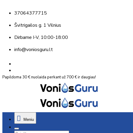
37064377715
Švitrigailos g. 1 Vilnius
Dirbame
I-V, 10:00-18:00
info@voniosguru.lt
Papildoma 30 € nuolaida perkant už 700 € ir daugiau!
Meniu