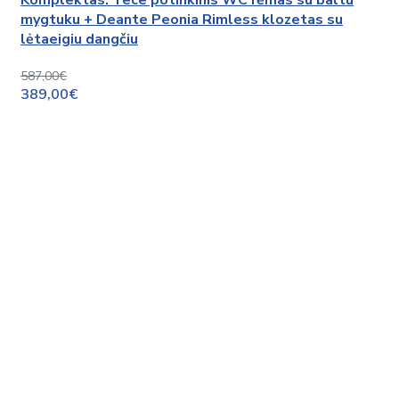
mygtuku + Deante Peonia Rimless klozetas su
lėtaeigiu dangčiu
587,00€
389,00€