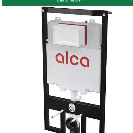
paštomatus