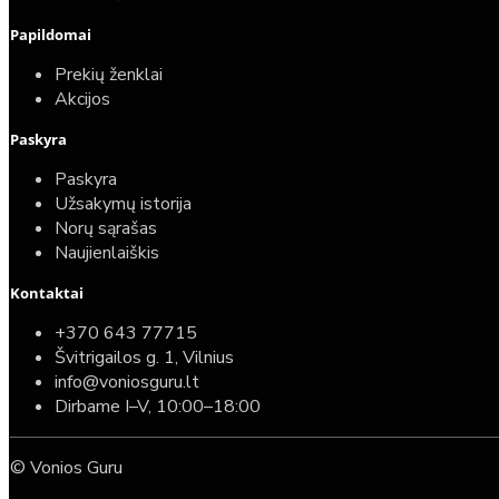
Papildomai
Prekių ženklai
Akcijos
Paskyra
Paskyra
Užsakymų istorija
Norų sąrašas
Naujienlaiškis
Kontaktai
+370 643 77715
Švitrigailos g. 1, Vilnius
info@voniosguru.lt
Dirbame I–V, 10:00–18:00
© Vonios Guru