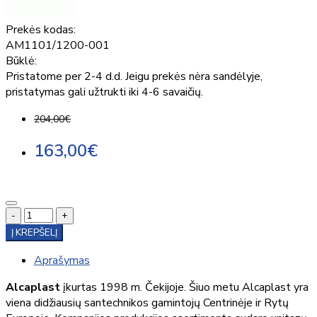
Prekės kodas:
AM1101/1200-001
Būklė:
Pristatome per 2-4 d.d. Jeigu prekės nėra sandėlyje,
pristatymas gali užtrukti iki 4-6 savaičių.
204,00€
163,00€
-
+
Į KREPŠELĮ
Aprašymas
Alcaplast
įkurtas 1998 m. Čekijoje. Šiuo metu Alcaplast yra
viena didžiausių santechnikos gamintojų Centrinėje ir Rytų