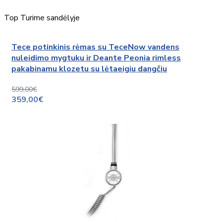
Top
Turime sandėlyje
Tece potinkinis rėmas su TeceNow vandens
nuleidimo mygtuku ir Deante Peonia rimless
pakabinamu klozetu su lėtaeigiu dangčiu
599,00€
359,00€