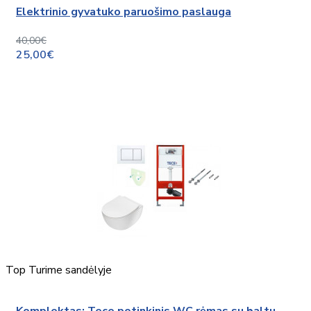
Elektrinio gyvatuko paruošimo paslauga
40,00€
25,00€
Top
Turime sandėlyje
Komplektas: Tece potinkinis WC rėmas su baltu