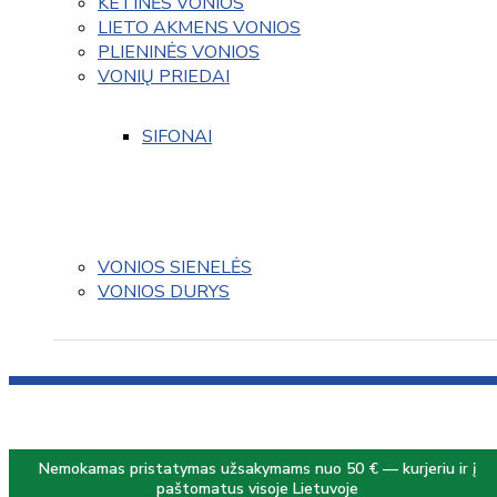
KETINĖS VONIOS
LIETO AKMENS VONIOS
PLIENINĖS VONIOS
VONIŲ PRIEDAI
SIFONAI
VONIOS SIENELĖS
VONIOS DURYS
Nemokamas pristatymas užsakymams nuo 50 € — kurjeriu ir į
paštomatus visoje Lietuvoje