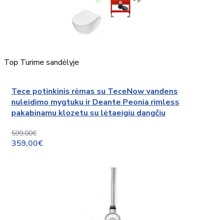
Top
Turime sandėlyje
Tece potinkinis rėmas su TeceNow vandens
nuleidimo mygtuku ir Deante Peonia rimless
pakabinamu klozetu su lėtaeigiu dangčiu
599,00€
359,00€