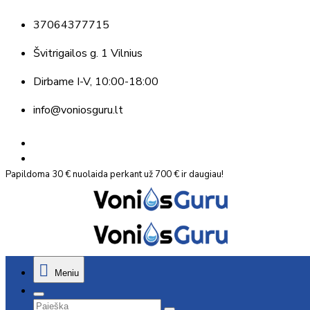
37064377715
Švitrigailos g. 1 Vilnius
Dirbame
I-V, 10:00-18:00
info@voniosguru.lt
Papildoma 30 € nuolaida perkant už 700 € ir daugiau!
Meniu