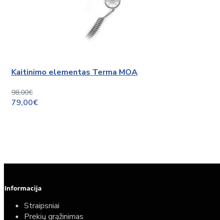
Kaitinimo elementas Terma MOA
98,00€
79,00€
Informacija
Straipsniai
Prekių grąžinimas