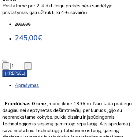
Pristatome per 2-4 d.d. Jeigu prekės nėra sandėlyje,
pristatymas gali užtrukti iki 4-6 savaičių.
288,00€
245,00€
-
+
Į KREPŠELĮ
Aprašymas
Friedrichas Grohe
įmonę įkūrė 1936 m. Nuo tada prabėgo
daugiau nei septynetas dešimtmečių, per kuriuos įgijo su
nepranokstama kokybe, puikiu dizainu ir įspūdingomis
technologijomis siejamą gamintojo reputaciją. Atsispirdama į
savo nuolatinio technologijų tobulinimo istoriją, garsiąją