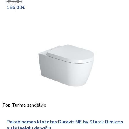
320,00€
186,00€
Top
Turime sandėlyje
Pakabinamas klozetas Duravit ME by Starck Rimless,
su lėtaeigiu dangčiu