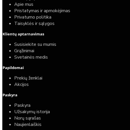
Apie mus
Pristatymas ir apmokėjimas
Privatumo politika
Taisyklės ir sąlygos
Elektrinio gyvatuko paruošimo paslauga
Klientų aptarnavimas
40,00€
Susisiekite su mumis
25,00€
Grąžinimai
Svetainės medis
Papildomai
Prekių ženklai
Akcijos
Paskyra
Paskyra
Užsakymų istorija
Norų sąrašas
Naujienlaiškis