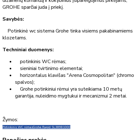
dizainerių komandą ir kokybinius įsipareigojimus pirkėjams,
GROHE sparčiai juda į priekį.
Savybės:
Potinkinė wc sistema Grohe tinka visiems pakabinamiems
klozetams.
Techniniai duomenys:
potinkinis WC rėmas;
sieniniai tvirtinimo elementai;
horizontalus klavišas "Arena Cosmopolitan" (chromo
spalvos);
Grohe potinkiniui rėmui yra suteikiama 10 metų
garantija, nuleidimo mygtukui ir mecanizmui 2 metai.
Žymos:
Potinkinis WC rėmas
Grohe Rapid SL
38981000