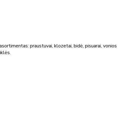
ortimentas: praustuvai, klozetai, bidė, pisuarai, vonios
uklės.