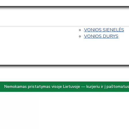
VONIOS SIENELĖS
VONIOS DURYS
Nemokamas pristatymas visoje Lietuvoje — kurjeriu ir į paštomatu