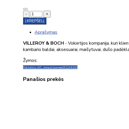
-
+
Į KREPŠELĮ
Aprašymas
VILLEROY & BOCH
- Vokietijos kompanija, kuri kli
kambario baldai, aksesuarai, maišytuvai, dušo padėklai
Žymos:
Potinkinis WC rėmas
Viconnect
92246100
Panašios prekės