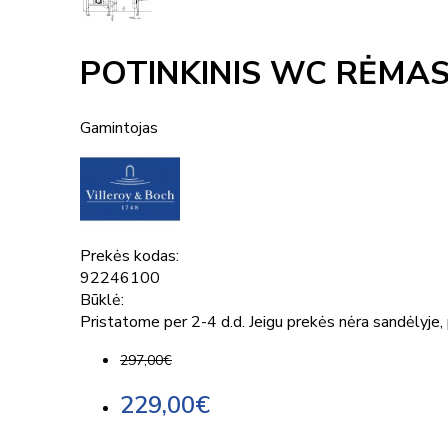
POTINKINIS WC RĖMAS
Gamintojas
Prekės kodas:
92246100
Būklė:
Pristatome per 2-4 d.d. Jeigu prekės nėra sandėlyje, p
297,00€
229,00€