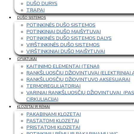
DUŠO DURYS
TRAPAI
DUŠO SISTEMOS
POTINKINĖS DUŠO SISTEMOS
POTINKINIAI DUŠO MAIŠYTUVAI
POTINKINĖS DUŠO SISTEMOS DALYS
VIRŠTINKINĖS DUŠO SISTEMOS
VIRŠTINKINIAI DUŠO MAIŠYTUVAI
GYVATUKAI
KAITINIMO ELEMENTAI (TENAI)
RANKŠLUOSČIŲ DŽIOVINTUVAI (ELEKTRINIAI
RANKŠLUOSČIŲ DŽIOVINTUVO AKSESUARAI
TERMOREGULIATORIAI
VARINIAI RANKŠLUOSČIŲ DŽIOVINTUVAI  (P
CIRKULIACIJA)
KLOZETAI IR RĖMAI
PAKABINAMI KLOZETAI
PASTATOMI KLOZETAI
PRISTATOMI KLOZETAI
POTINKINIŲ RĖMŲ IR PAKABINAMŲ WC 