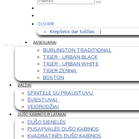
0 | 0,00€
Krepšelis dar tuščias... :(
AKSESUARAI
Kategorijos
BURLINGTON TRADITIONAL
TIGER - URBAN BLACK
TIGER - URBAN WHITE
TIGER ZENNA 
BOSTON
BALDAI
SPINTELE SU PRAUSTUVU 
ŠVIESTUVAI  
VEIDRODŽIAI
DUŠO KABINOS IR LATAKAI
DUŠO SIENELĖS
PUSAPVALĖS DUŠO KABINOS
KVADRATINĖS DUŠO KABINOS