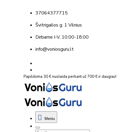
37064377715
Švitrigailos g. 1 Vilnius
Dirbame
I-V, 10:00-18:00
info@voniosguru.lt
Papildoma 30 € nuolaida perkant už 700 € ir daugiau!
Meniu