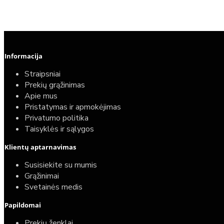
Informacija
Straipsniai
Prekių grąžinimas
Apie mus
Pristatymas ir apmokėjimas
Privatumo politika
Taisyklės ir sąlygos
Elektrinio gyvatuko paruošimo paslauga
Klientų aptarnavimas
40,00€
Susisiekite su mumis
25,00€
Grąžinimai
Svetainės medis
Papildomai
Prekių ženklai