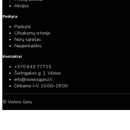
Akcijos
Paskyra
Paskyra
Užsakymų istorija
Norų sąrašas
Naujienlaiškis
Kontaktai
Top
Turime sandėlyje
+370 643 77715
Švitrigailos g. 1, Vilnius
Komplektas: Tece potinkinis WC rėmas su baltu
info@voniosguru.lt
mygtuku + Deante Peonia Rimless klozetas su
Dirbame I–V, 10:00–18:00
lėtaeigiu dangčiu
© Vonios Guru
587,00€
389,00€