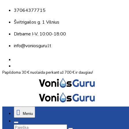
37064377715
Švitrigailos g. 1 Vilnius
Dirbame
I-V, 10:00-18:00
info@voniosguru.lt
Papildoma 30 € nuolaida perkant už 700 € ir daugiau!
Meniu