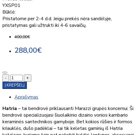
YXSP01
Būklė:
Pristatome per 2-4 d.d. Jeigu prekės nėra sandėlyje,
pristatymas gali užtrukti iki 4-6 savaičių.
400,00€
288,00€
-
+
Į KREPŠELĮ
Aprašymas
Hatria
– tai bendrovė priklausanti Marazzi grupės koncernui. Ši
bendrovė specializuojasi šiuolaikinio dizaino vonios kambario
keraminės santechnikos gamyboje. Bet kokios rūšies ir formos
kriauklės, dušo padėklai – tai tik keletas gaminių iš Hatria