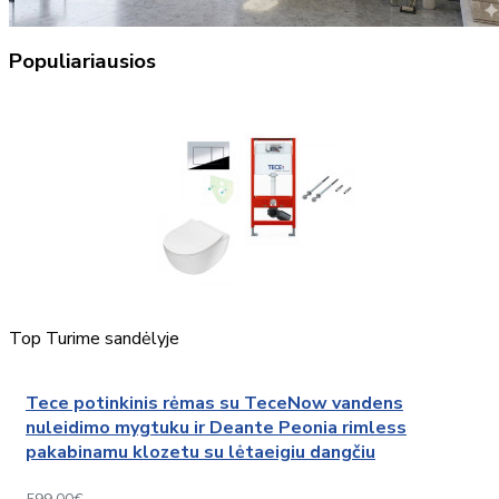
Populiariausios
Top
Turime sandėlyje
Tece potinkinis rėmas su TeceNow vandens
nuleidimo mygtuku ir Deante Peonia rimless
pakabinamu klozetu su lėtaeigiu dangčiu