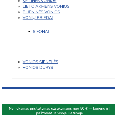
KETINĖS VONIOS
LIETO AKMENS VONIOS
PLIENINĖS VONIOS
VONIŲ PRIEDAI
SIFONAI
VONIOS SIENELĖS
VONIOS DURYS
Nemokamas pristatymas užsakymams nuo 50 € — kurjeriu ir į
paštomatus visoje Lietuvoje