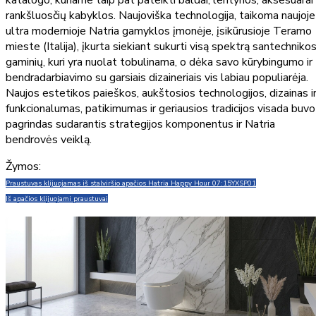
katalogo, kuriame taip pat pateikti baldai, lentynos, aksesuarai 
rankšluosčių kabyklos. Naujoviška technologija, taikoma naujoje
ultra modernioje Natria gamyklos įmonėje, įsikūrusioje Teramo
mieste (Italija), įkurta siekiant sukurti visą spektrą santechniko
gaminių, kuri yra nuolat tobulinama, o dėka savo kūrybingumo ir
bendradarbiavimo su garsiais dizaineriais vis labiau populiarėja.
Naujos estetikos paieškos, aukštosios technologijos, dizainas i
funkcionalumas, patikimumas ir geriausios tradicijos visada buvo
pagrindas sudarantis strategijos komponentus ir Natria
bendrovės veiklą.
Žymos:
Praustuvas klijuojamas iš stalviršio apačios Hatria Happy Hour 07:15
YXSP01
Iš apačios klijuojami praustuvai