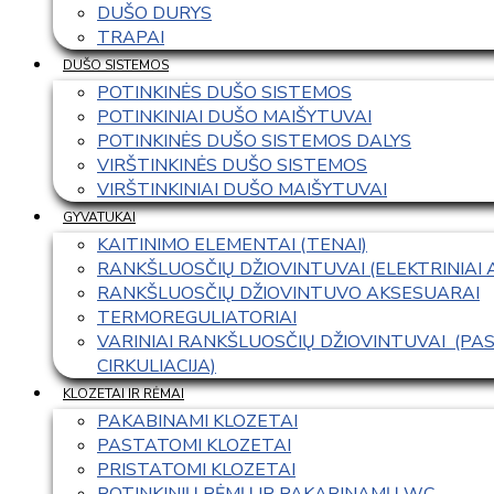
DUŠO DURYS
TRAPAI
DUŠO SISTEMOS
POTINKINĖS DUŠO SISTEMOS
POTINKINIAI DUŠO MAIŠYTUVAI
POTINKINĖS DUŠO SISTEMOS DALYS
VIRŠTINKINĖS DUŠO SISTEMOS
VIRŠTINKINIAI DUŠO MAIŠYTUVAI
GYVATUKAI
KAITINIMO ELEMENTAI (TENAI)
RANKŠLUOSČIŲ DŽIOVINTUVAI (ELEKTRINIAI
RANKŠLUOSČIŲ DŽIOVINTUVO AKSESUARAI
TERMOREGULIATORIAI
VARINIAI RANKŠLUOSČIŲ DŽIOVINTUVAI  (P
CIRKULIACIJA)
KLOZETAI IR RĖMAI
PAKABINAMI KLOZETAI
PASTATOMI KLOZETAI
PRISTATOMI KLOZETAI
POTINKINIŲ RĖMŲ IR PAKABINAMŲ WC 