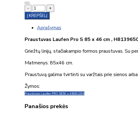
-
+
Į KREPŠELĮ
Aprašymas
Praustuvas Laufen Pro S 85 x 46 cm , H81396
Griežtų linijų, stačiakampio formos praustuvas. Su pe
Matmenys: 85x46 cm.
Praustuvą galima tvirtinti su varžtais prie sienos arb
Žymos:
Praustuvas Laufen PRO S
850 x 460
81396
Panašios prekės