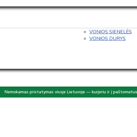
VONIOS SIENELĖS
VONIOS DURYS
Nemokamas pristatymas visoje Lietuvoje — kurjeriu ir į paštomatu