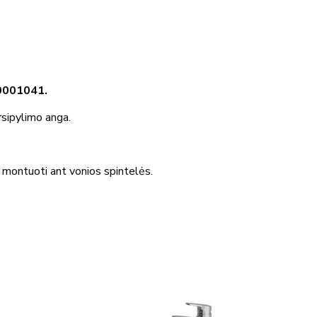
50001041.
rsipylimo anga.
a montuoti ant vonios spintelės.