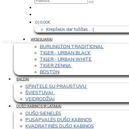
0 | 0,00€
Krepšelis dar tuščias... :(
AKSESUARAI
Kategorijos
BURLINGTON TRADITIONAL
TIGER - URBAN BLACK
TIGER - URBAN WHITE
TIGER ZENNA 
BOSTON
BALDAI
SPINTELE SU PRAUSTUVU 
ŠVIESTUVAI  
VEIDRODŽIAI
DUŠO KABINOS IR LATAKAI
DUŠO SIENELĖS
PUSAPVALĖS DUŠO KABINOS
KVADRATINĖS DUŠO KABINOS