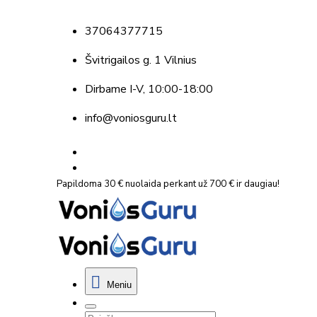
37064377715
Švitrigailos g. 1 Vilnius
Dirbame
I-V, 10:00-18:00
info@voniosguru.lt
Papildoma 30 € nuolaida perkant už 700 € ir daugiau!
Meniu