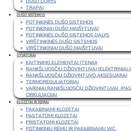
DUŠO DURYS
TRAPAI
DUŠO SISTEMOS
POTINKINĖS DUŠO SISTEMOS
POTINKINIAI DUŠO MAIŠYTUVAI
POTINKINĖS DUŠO SISTEMOS DALYS
VIRŠTINKINĖS DUŠO SISTEMOS
VIRŠTINKINIAI DUŠO MAIŠYTUVAI
GYVATUKAI
KAITINIMO ELEMENTAI (TENAI)
RANKŠLUOSČIŲ DŽIOVINTUVAI (ELEKTRINIAI
RANKŠLUOSČIŲ DŽIOVINTUVO AKSESUARAI
TERMOREGULIATORIAI
VARINIAI RANKŠLUOSČIŲ DŽIOVINTUVAI  (P
CIRKULIACIJA)
KLOZETAI IR RĖMAI
PAKABINAMI KLOZETAI
PASTATOMI KLOZETAI
PRISTATOMI KLOZETAI
POTINKINIŲ RĖMŲ IR PAKABINAMŲ WC 