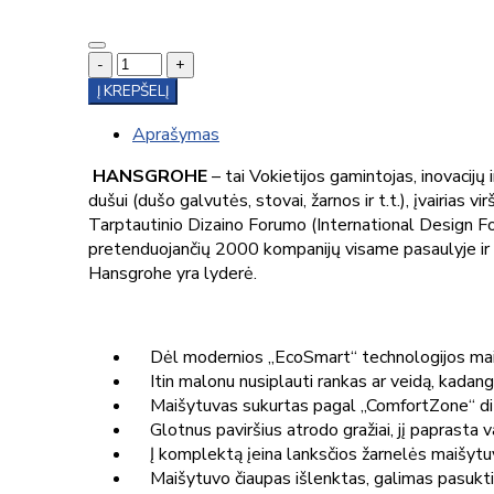
-
+
Į KREPŠELĮ
Aprašymas
HANSGROHE
– tai Vokietijos gamintojas, inovacijų
dušui (dušo galvutės, stovai, žarnos ir t.t.), įvairias
Tarptautinio Dizaino Forumo (International Design For
pretenduojančių 2000 kompanijų visame pasaulyje ir l
Hansgrohe yra lyderė.
Dėl modernios „EcoSmart“ technologijos maiš
Itin malonu nusiplauti rankas ar veidą, kadang
Maišytuvas sukurtas pagal „ComfortZone“ dizai
Glotnus paviršius atrodo gražiai, jį paprasta va
Į komplektą įeina lanksčios žarnelės maišytuvu
Maišytuvo čiaupas išlenktas, galimas pasukti 1