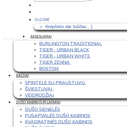
0 | 0,00€
Krepšelis dar tuščias... :(
AKSESUARAI
Kategorijos
BURLINGTON TRADITIONAL
TIGER - URBAN BLACK
TIGER - URBAN WHITE
TIGER ZENNA 
BOSTON
BALDAI
SPINTELE SU PRAUSTUVU 
ŠVIESTUVAI  
VEIDRODŽIAI
DUŠO KABINOS IR LATAKAI
DUŠO SIENELĖS
PUSAPVALĖS DUŠO KABINOS
KVADRATINĖS DUŠO KABINOS