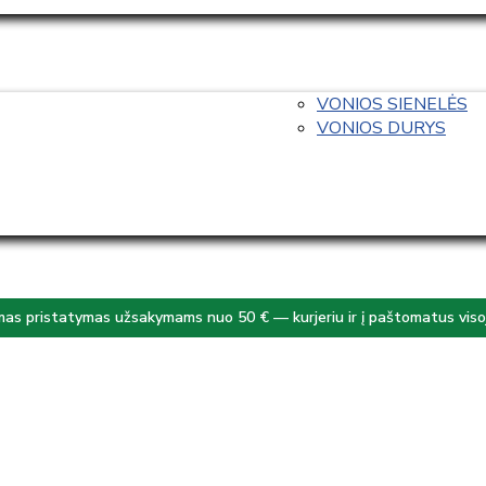
VONIOS SIENELĖS
VONIOS DURYS
s pristatymas užsakymams nuo 50 € — kurjeriu ir į paštomatus visoj