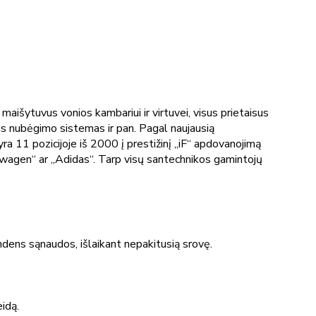
maišytuvus vonios kambariui ir virtuvei, visus prietaisus
ndens nubėgimo sistemas ir pan. Pagal naujausią
a 11 pozicijoje iš 2000 į prestižinį „iF“ apdovanojimą
swagen“ ar „Adidas“. Tarp visų santechnikos gamintojų
dens sąnaudos, išlaikant nepakitusią srovę.
idą.