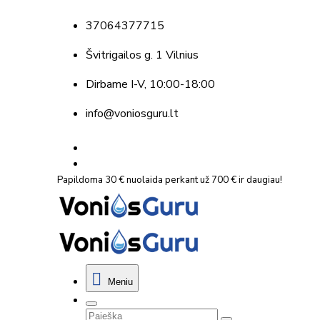
37064377715
Švitrigailos g. 1 Vilnius
Dirbame
I-V, 10:00-18:00
info@voniosguru.lt
Papildoma 30 € nuolaida perkant už 700 € ir daugiau!
Meniu