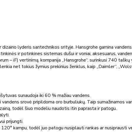
 ir dizaino lyderis santechnikos srityje. Hansgrohe gamina vandens 
 virštinkinės ir potinkines sistemas dušui ir voniai, aksesuarus, va
um – iF) vertinimą, kompanija „Hansgrohe“, surinkusi 740 taškų yr
enkia net tokius žymius prekinius ženklus, kaip „Daimler“, „Wol
ytuvas sunaudoja iki 60 % mažiau vandens.
i vandens srovė pripildoma oro burbuliukų. Taip sumažinamos van
ną, todėl šiuo modeliu naudotis itin paprasta ir patogu.
lyti.
i prijungti.
20° kampu, todėl juo patogu nusiplauti rankas ar nusiprausti ve