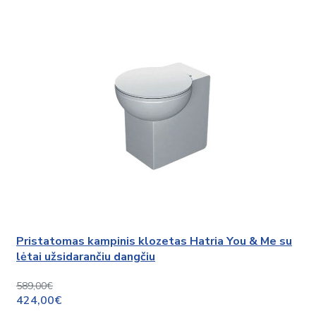
Pristatomas kampinis klozetas Hatria You & Me su
lėtai užsidarančiu dangčiu
589,00€
424,00€