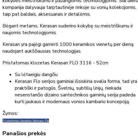
kokybės meistriškumu ir pažangiomis technologijomis. Šiai diena
kompanija dalyvauja tarptautinėje rinkoje su vonių kolekcijomis,
taip pat baldais, aksesuarais ir detalėmis.
Bėgant metams, Kerasan suderino kokybę su meistriškumu ir
naujomis technologijomis.
Kerasan yra pajėgi gaminti 1000 keramikos vienetų per dieną
naudojant aukščiausias technologijas.
Pristatomas klozetas Kerasan FLO 3116 - 52cm
Su lėtaeigiu dangčiu
Kerasan Flo serijos gaminiai išsiskiria ovalia forma, tad yra
praktiški ir patogūs. Švelnių, subtilių linijų, niekada
nesenstančio dizaino santechnikos gaminių serija padeda
kurti jaukaus ir modernaus vonios kambario koncepciją.
Žymos:
Pristatomas klozetas Kerasan Flo
Panašios prekės