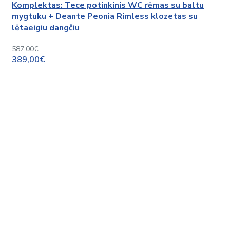
Komplektas: Tece potinkinis WC rėmas su baltu
mygtuku + Deante Peonia Rimless klozetas su
lėtaeigiu dangčiu
587,00€
389,00€