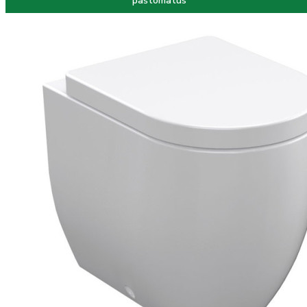
paštomatus