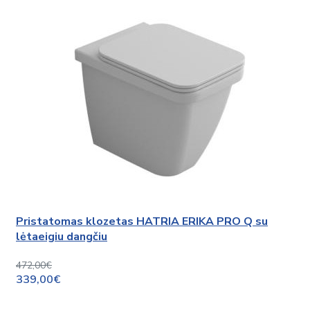
Pristatomas klozetas HATRIA ERIKA PRO Q su
lėtaeigiu dangčiu
472,00€
339,00€