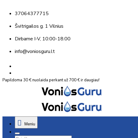
37064377715
Švitrigailos g. 1 Vilnius
Dirbame
I-V, 10:00-18:00
info@voniosguru.lt
Papildoma 30 € nuolaida perkant už 700 € ir daugiau!
Meniu