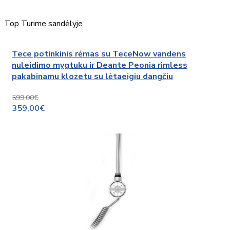
Top
Turime sandėlyje
Tece potinkinis rėmas su TeceNow vandens
nuleidimo mygtuku ir Deante Peonia rimless
pakabinamu klozetu su lėtaeigiu dangčiu
599,00€
359,00€