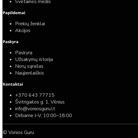
Svetainės medis
Papildomai
Prekių ženklai
Akcijos
Paskyra
Paskyra
Užsakymų istorija
Norų sąrašas
Naujienlaiškis
Kontaktai
+370 643 77715
Švitrigailos g. 1, Vilnius
info@voniosguru.lt
Dirbame I–V, 10:00–18:00
© Vonios Guru