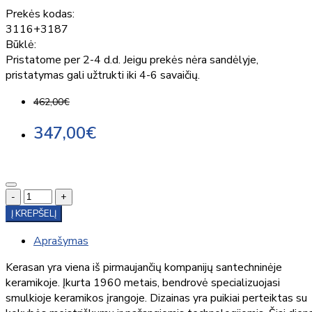
Prekės kodas:
3116+3187
Būklė:
Pristatome per 2-4 d.d. Jeigu prekės nėra sandėlyje,
pristatymas gali užtrukti iki 4-6 savaičių.
462,00€
347,00€
-
+
Į KREPŠELĮ
Aprašymas
Kerasan yra viena iš pirmaujančių kompanijų santechninėje
keramikoje. Įkurta 1960 metais, bendrovė specializuojasi
smulkioje keramikos įrangoje. Dizainas yra puikiai perteiktas su