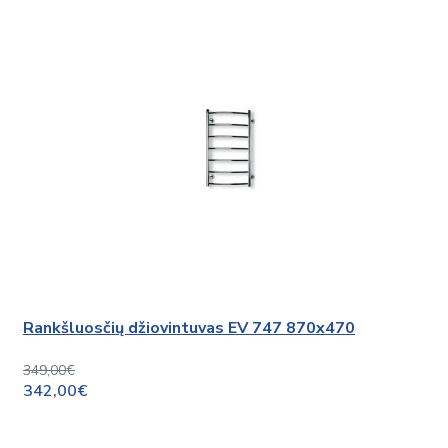
Rankšluosčių džiovintuvas EV 747 870x470
349,00€
342,00€