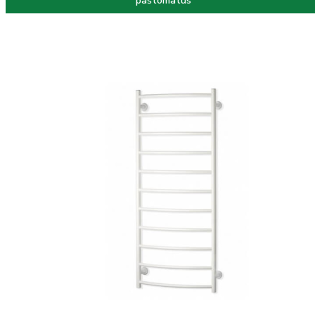
paštomatus