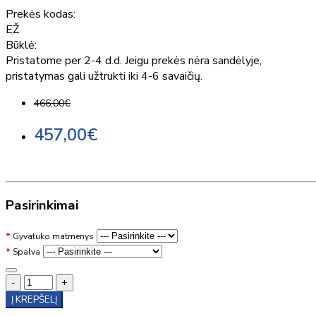
Prekės kodas:
EŽ
Būklė:
Pristatome per 2-4 d.d. Jeigu prekės nėra sandėlyje,
pristatymas gali užtrukti iki 4-6 savaičių.
466,00€
457,00€
Pasirinkimai
Gyvatuko matmenys
Spalva
-
+
Į KREPŠELĮ