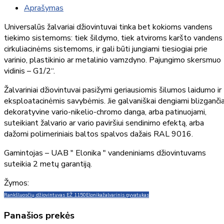
Aprašymas
Universalūs žalvariai džiovintuvai tinka bet kokioms vandens
tiekimo sistemoms: tiek šildymo, tiek atviroms karšto vandens
cirkuliacinėms sistemoms, ir gali būti jungiami tiesiogiai prie
varinio, plastikinio ar metalinio vamzdyno. Pajungimo skersmuo
vidinis – G1/2“.
Žalvariniai džiovintuvai pasižymi geriausiomis šilumos laidumo ir
eksploatacinėmis savybėmis. Jie galvaniškai dengiami blizganči
dekoratyvine vario-nikelio-chromo danga, arba patinuojami,
suteikiant žalvario ar vario paviršiui sendinimo efektą, arba
dažomi polimeriniais baltos spalvos dažais RAL 9016.
Gamintojas – UAB " Elonika " vandeniniams džiovintuvams
suteikia 2 metų garantiją.
Žymos:
Rankšluosčių džiovintuvas EŽ 1150
Elonika
žalvarinis gyvatukas
Panašios prekės