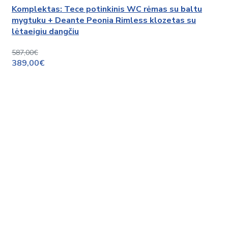
Komplektas: Tece potinkinis WC rėmas su baltu
mygtuku + Deante Peonia Rimless klozetas su
lėtaeigiu dangčiu
587,00€
389,00€