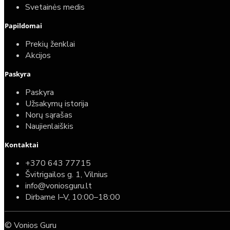
Svetainės medis
Papildomai
Prekių ženklai
Akcijos
Paskyra
Paskyra
Užsakymų istorija
Norų sąrašas
Naujienlaiškis
Kontaktai
+370 643 77715
Švitrigailos g. 1, Vilnius
info@voniosguru.lt
Dirbame I–V, 10:00–18:00
© Vonios Guru