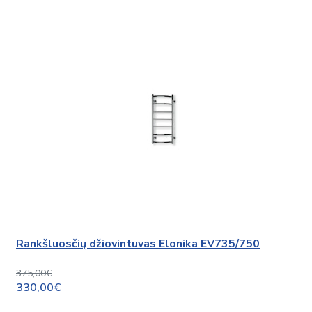
Rankšluosčių džiovintuvas Elonika EV735/750
375,00€
330,00€