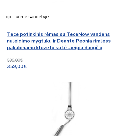
Top
Turime sandėlyje
Tece potinkinis rėmas su TeceNow vandens
nuleidimo mygtuku ir Deante Peonia rimless
pakabinamu klozetu su lėtaeigiu dangčiu
599,00€
359,00€