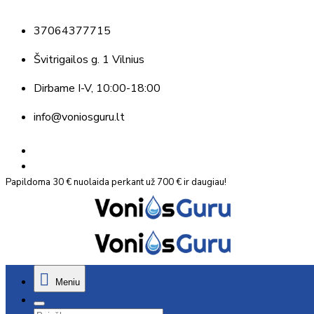
37064377715
Švitrigailos g. 1 Vilnius
Dirbame
I-V, 10:00-18:00
info@voniosguru.lt
Papildoma 30 € nuolaida perkant už 700 € ir daugiau!
Meniu