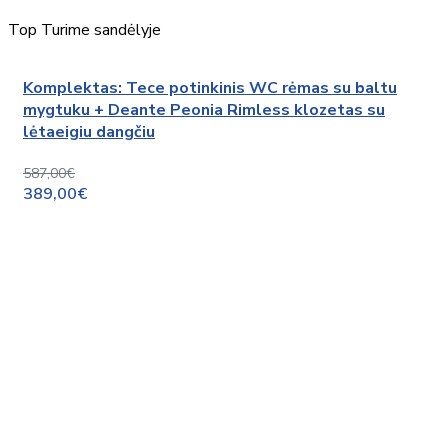
Top
Turime sandėlyje
Komplektas: Tece potinkinis WC rėmas su baltu
mygtuku + Deante Peonia Rimless klozetas su
lėtaeigiu dangčiu
587,00€
389,00€