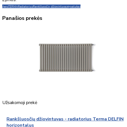
Aero
TERMA
Radiatorius
Rankšluosčių džiovintuvas
gyvatukas
Panašios prekės
Užsakomoji prekė
Rankšluosčių džiovintuvas - radiatorius Terma DELFIN
horizontalus