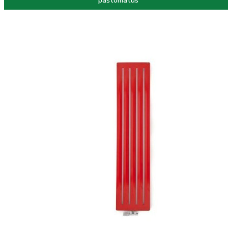
paštomatus