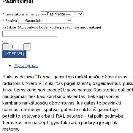
Pasirinkimai
Gyvatuko matmenys
Spalva
Įrašykite RAL spalvos kodą (kodai paskutinėje nuotraukoje)
-
+
Į KREPŠELĮ
Aprašymas
Puikaus dizaino “Terma” gamintojo rankšluosčių džiovintuvas –
radiatorius “Aero V”, sukurtas pagal klientų pageidavimus, puiki
tinka tiems kurie nori papuošti savo namus. Radiatorius gali būt
naudojamas tiek kaip kambario akcentas, tiek kaip vonios
kambario rankšluosčių džiovintuvas. Jus galėsite pasirinkti
norimus matmenys, spalvas galėsite rinktis iš gamintojo
pateikto spalvyno arba iš RAL paletės – tai puiki galimybė
tiems kas nori paslėpti gyvatuką arba padaryti jį kaip tik
matomu.