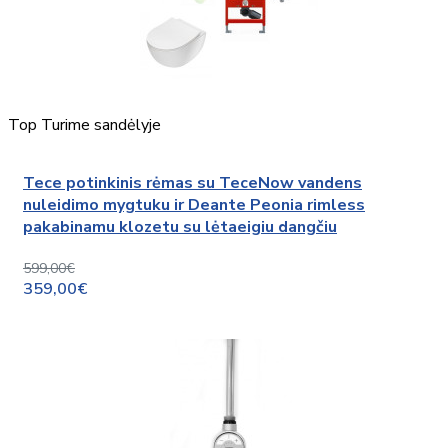
Top
Turime sandėlyje
Tece potinkinis rėmas su TeceNow vandens
nuleidimo mygtuku ir Deante Peonia rimless
pakabinamu klozetu su lėtaeigiu dangčiu
599,00€
359,00€