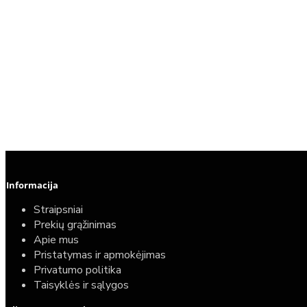
Informacija
Straipsniai
Prekių grąžinimas
Apie mus
Pristatymas ir apmokėjimas
Privatumo politika
Taisyklės ir sąlygos