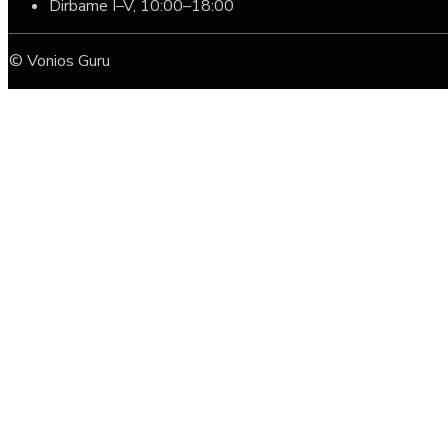
Dirbame I–V, 10:00–18:00
© Vonios Guru