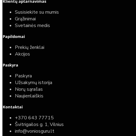
Klientų aptarnavimas
Susisiekite su mumis
Grąžinimai
Svetainės medis
Papildomai
Prekių ženklai
Akcijos
Paskyra
Paskyra
Užsakymų istorija
Norų sąrašas
Naujienlaiškis
Kontaktai
+370 643 77715
Švitrigailos g. 1, Vilnius
info@voniosguru.lt