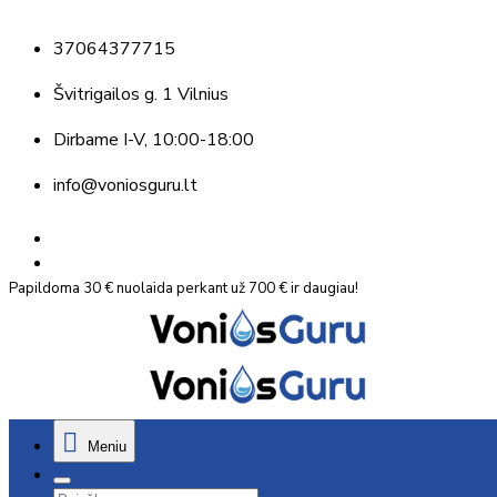
37064377715
Švitrigailos g. 1 Vilnius
Dirbame
I-V, 10:00-18:00
info@voniosguru.lt
Papildoma 30 € nuolaida perkant už 700 € ir daugiau!
Meniu