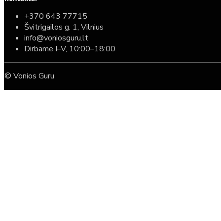
+370 643 77715
Švitrigailos g. 1, Vilnius
info@voniosguru.lt
Dirbame I–V, 10:00–18:00
© Vonios Guru