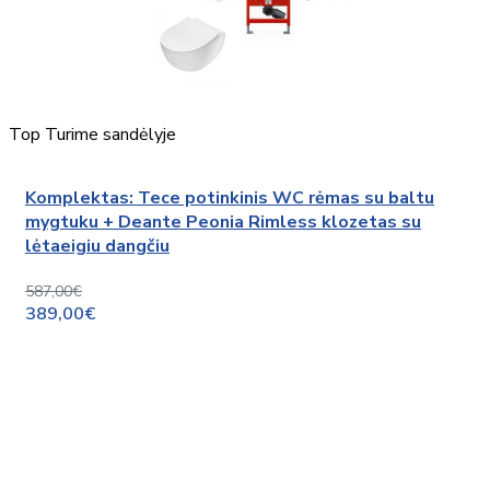
Top
Turime sandėlyje
Komplektas: Tece potinkinis WC rėmas su baltu
mygtuku + Deante Peonia Rimless klozetas su
lėtaeigiu dangčiu
587,00€
389,00€