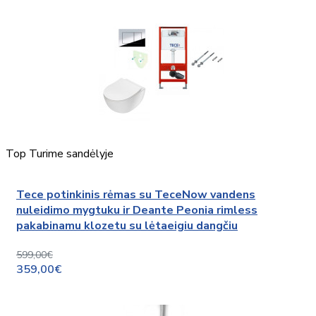
Top
Turime sandėlyje
Tece potinkinis rėmas su TeceNow vandens
nuleidimo mygtuku ir Deante Peonia rimless
pakabinamu klozetu su lėtaeigiu dangčiu
599,00€
359,00€