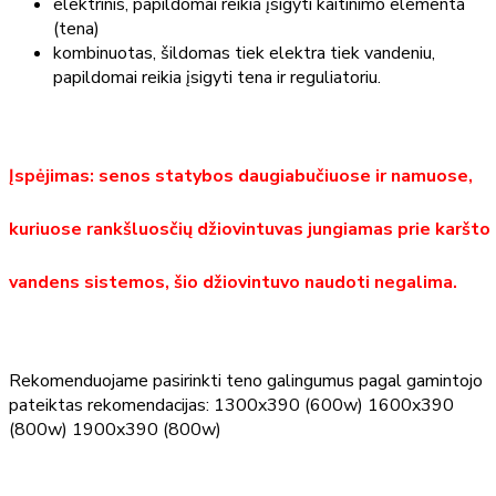
elektrinis, papildomai reikia įsigyti kaitinimo elementa
(tena)
kombinuotas, šildomas tiek elektra tiek vandeniu,
papildomai reikia įsigyti tena ir reguliatoriu.
Įspėjimas: senos statybos daugiabučiuose ir namuose,
kuriuose rankšluosčių džiovintuvas jungiamas prie karšto
vandens sistemos, šio džiovintuvo naudoti negalima.
Rekomenduojame pasirinkti teno galingumus pagal gamintojo
pateiktas rekomendacijas: 1300x390 (600w) 1600x390
(800w) 1900x390 (800w)