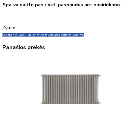
Spalva galite pasirinkti paspaudus ant pasirinkimo.
Žymos:
Cane
Rankšluosčių džiovintuvas
gyvatukas
Radiatorius
Terma
Panašios prekės