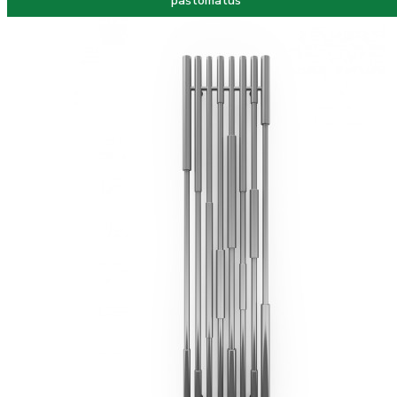
paštomatus