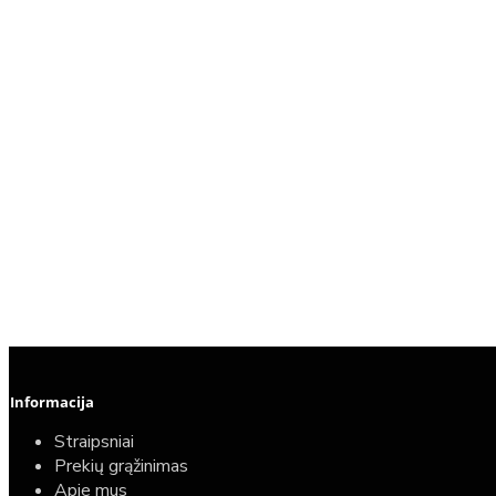
Informacija
Straipsniai
Prekių grąžinimas
Apie mus