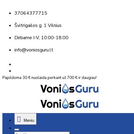
37064377715
Švitrigailos g. 1 Vilnius
Dirbame
I-V, 10:00-18:00
info@voniosguru.lt
Papildoma 30 € nuolaida perkant už 700 € ir daugiau!
Meniu