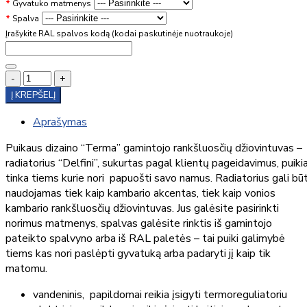
Gyvatuko matmenys
Spalva
Įrašykite RAL spalvos kodą (kodai paskutinėje nuotraukoje)
-
+
Į KREPŠELĮ
Aprašymas
Puikaus dizaino “Terma” gamintojo rankšluosčių džiovintuvas –
radiatorius “Delfini”, sukurtas pagal klientų pageidavimus, puikia
tinka tiems kurie nori papuošti savo namus. Radiatorius gali būt
naudojamas tiek kaip kambario akcentas, tiek kaip vonios
kambario rankšluosčių džiovintuvas. Jus galėsite pasirinkti
norimus matmenys, spalvas galėsite rinktis iš gamintojo
pateikto spalvyno arba iš RAL paletės – tai puiki galimybė
tiems kas nori paslėpti gyvatuką arba padaryti jį kaip tik
matomu.
vandeninis, papildomai reikia įsigyti termoreguliatoriu