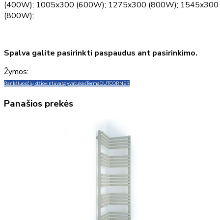
(400W); 1005x300 (600W); 1275x300 (800W); 1545x300
(800W);
Spalva galite pasirinkti paspaudus ant pasirinkimo.
Žymos:
Rankšluosčių džiovintuvas
gyvatukas
Terma
OUTCORNER
Panašios prekės