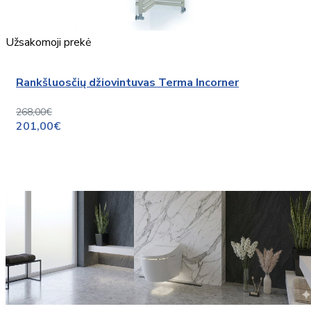
Užsakomoji prekė
Rankšluosčių džiovintuvas Terma Incorner
268,00€
201,00€