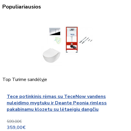
Populiariausios
Top
Turime sandėlyje
Tece potinkinis rėmas su TeceNow vandens
nuleidimo mygtuku ir Deante Peonia rimless
pakabinamu klozetu su lėtaeigiu dangčiu
599,00€
359,00€