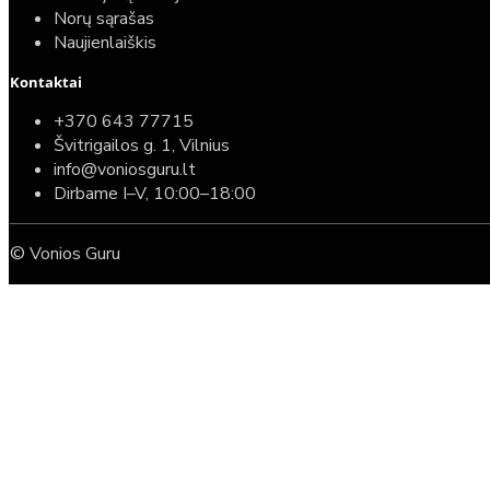
Norų sąrašas
Naujienlaiškis
Kontaktai
+370 643 77715
Švitrigailos g. 1, Vilnius
info@voniosguru.lt
Dirbame I–V, 10:00–18:00
© Vonios Guru