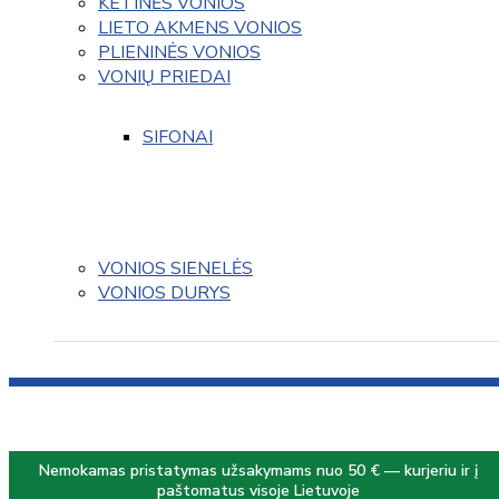
KETINĖS VONIOS
LIETO AKMENS VONIOS
PLIENINĖS VONIOS
VONIŲ PRIEDAI
SIFONAI
VONIOS SIENELĖS
VONIOS DURYS
Nemokamas pristatymas užsakymams nuo 50 € — kurjeriu ir į
paštomatus visoje Lietuvoje