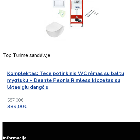
Top
Turime sandėlyje
Komplektas: Tece potinkinis WC rėmas su baltu
mygtuku + Deante Peonia Rimless klozetas su
lėtaeigiu dangčiu
587,00€
389,00€
Informacija