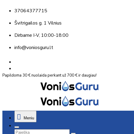
37064377715
Švitrigailos g. 1 Vilnius
Dirbame
I-V, 10:00-18:00
info@voniosguru.lt
Papildoma 30 € nuolaida perkant už 700 € ir daugiau!
Meniu