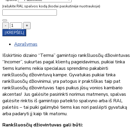
Įrašykite RAL spalvos kodą (kodai paskutinėje nuotraukoje)
-
+
Į KREPŠELĮ
Aprašymas
Išskirtinio dizaino “Terma” gamintojo rankšluosčių džiovintuvas
“Incorner”, sukurtas pagal klientų pageidavimus, puikiai tinka
tiems kuriems reikia specialaus sprendimo pakabinti
rankšluosčių džiovintuvą kampe. Gyvatukas puikiai tinka
rankšluosčių džiovinimui, yra patogus ir praktiškas taip pat
rankšluosčių džiovintuvas taps puikus jūsų vonios kambario
akcentas! Jus galėsite pasirinkti norimus matmenys, spalvas
galėsite rinktis iš gamintojo pateikto spalvyno arba iš RAL
paletės – tai puiki galimybė tiems kas nori paslėpti gyvatuką
arba padaryti jį kaip tik matomu.
Rankšluosčių džiovintuvas gali būti: