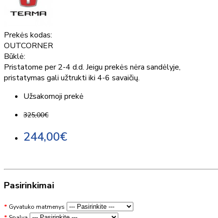
Prekės kodas:
OUTCORNER
Būklė:
Pristatome per 2-4 d.d. Jeigu prekės nėra sandėlyje,
pristatymas gali užtrukti iki 4-6 savaičių.
Užsakomoji prekė
325,00€
244,00€
Pasirinkimai
Gyvatuko matmenys
Spalva