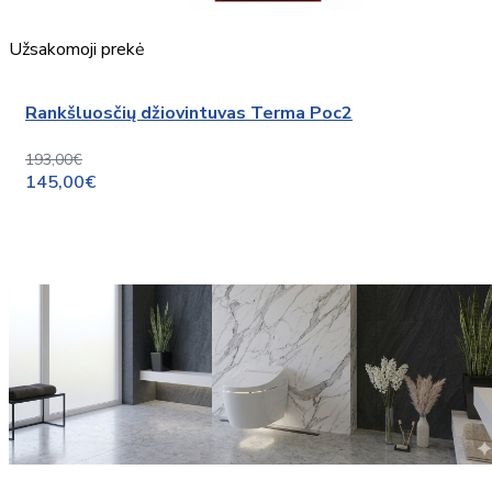
Užsakomoji prekė
Rankšluosčių džiovintuvas Terma Poc2
193,00€
145,00€