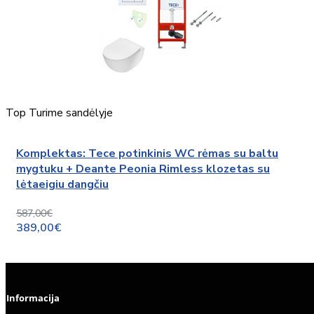
Top
Turime sandėlyje
Komplektas: Tece potinkinis WC rėmas su baltu
mygtuku + Deante Peonia Rimless klozetas su
lėtaeigiu dangčiu
587,00€
389,00€
Informacija