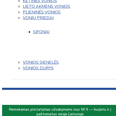
KETINĖS VONIOS
LIETO AKMENS VONIOS
PLIENINĖS VONIOS
VONIŲ PRIEDAI
SIFONAI
VONIOS SIENELĖS
VONIOS DURYS
Nemokamas pristatymas užsakymams nuo 50 € — kurjeriu ir į
paštomatus visoje Lietuvoje