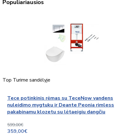
Populiariausios
Top
Turime sandėlyje
Tece potinkinis rėmas su TeceNow vandens
nuleidimo mygtuku ir Deante Peonia rimless
pakabinamu klozetu su lėtaeigiu dangčiu
599,00€
359,00€