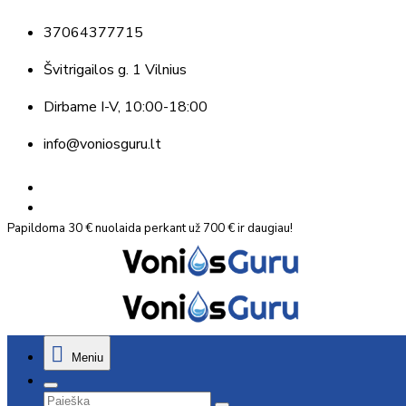
37064377715
Švitrigailos g. 1 Vilnius
Dirbame
I-V, 10:00-18:00
info@voniosguru.lt
Papildoma 30 € nuolaida perkant už 700 € ir daugiau!
Meniu