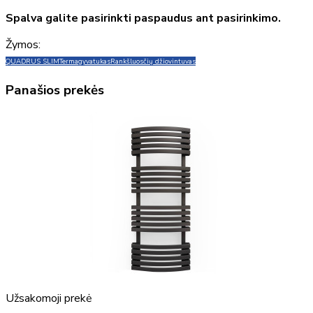
Spalva galite pasirinkti paspaudus ant pasirinkimo.
Žymos:
QUADRUS SLIM
Terma
gyvatukas
Rankšluosčių džiovintuvas
Panašios prekės
Užsakomoji prekė