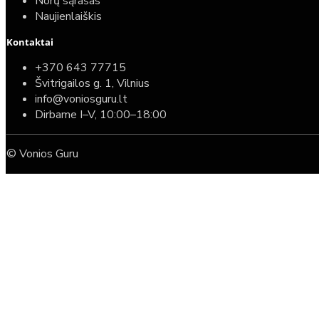
Norų sąrašas
Naujienlaiškis
Kontaktai
+370 643 77715
Švitrigailos g. 1, Vilnius
info@voniosguru.lt
Dirbame I–V, 10:00–18:00
© Vonios Guru