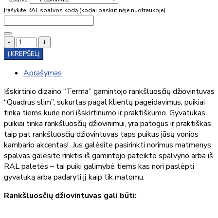
Įrašykite RAL spalvos kodą (kodai paskutinėje nuotraukoje)
-
+
Į KREPŠELĮ
Aprašymas
Išskirtinio dizaino “Terma” gamintojo rankšluosčių džiovintuvas
“Quadrus slim”, sukurtas pagal klientų pageidavimus, puikiai
tinka tiems kurie nori išskirtinumo ir praktiškumo. Gyvatukas
puikiai tinka rankšluosčių džiovinimui, yra patogus ir praktiškas
taip pat rankšluosčių džiovintuvas taps puikus jūsų vonios
kambario akcentas! Jus galėsite pasirinkti norimus matmenys,
spalvas galėsite rinktis iš gamintojo pateikto spalvyno arba iš
RAL paletės – tai puiki galimybė tiems kas nori paslėpti
gyvatuką arba padaryti jį kaip tik matomu.
Rankšluosčių džiovintuvas gali būti: