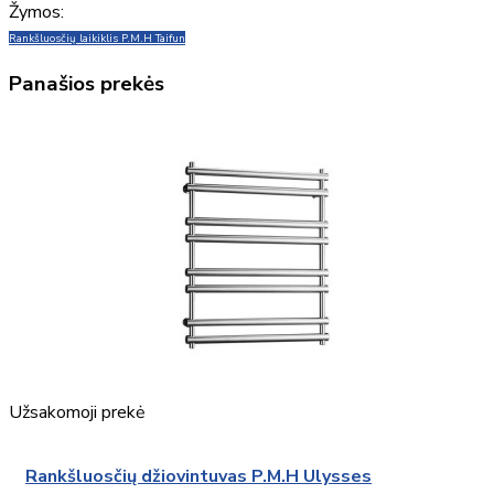
Žymos:
Rankšluosčių laikiklis P.M.H Taifun
Panašios prekės
Užsakomoji prekė
Rankšluosčių džiovintuvas P.M.H Ulysses