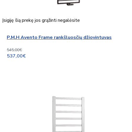
Įsigiję šią prekę jos grąžinti negalėsite
P.M.H Avento Frame rankšluosčių džiovintuvas
545,00€
537,00€