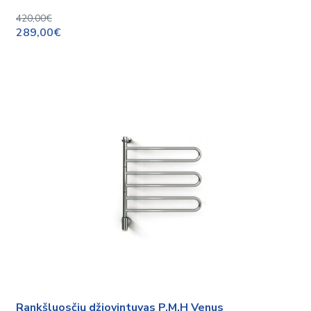
420,00€
289,00€
Rankšluosčių džiovintuvas P.M.H Venus