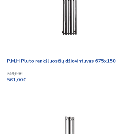
P.M.H Pluto rankšluosčių džiovintuvas 675x150
749,00€
561,00€