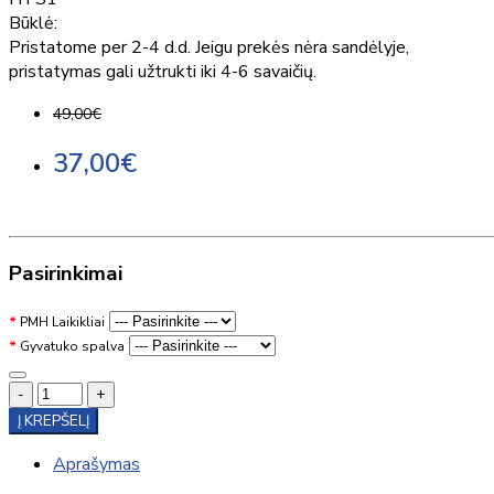
Būklė:
Pristatome per 2-4 d.d. Jeigu prekės nėra sandėlyje,
pristatymas gali užtrukti iki 4-6 savaičių.
49,00€
37,00€
Pasirinkimai
PMH Laikikliai
Gyvatuko spalva
-
+
Į KREPŠELĮ
Aprašymas