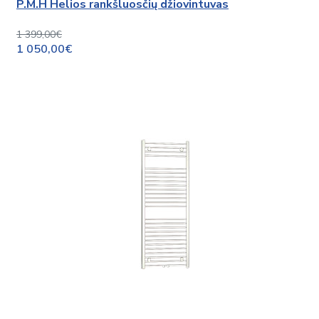
P.M.H Helios rankšluosčių džiovintuvas
1 399,00€
1 050,00€