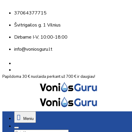
37064377715
Švitrigailos g. 1 Vilnius
Dirbame
I-V, 10:00-18:00
info@voniosguru.lt
Papildoma 30 € nuolaida perkant už 700 € ir daugiau!
Meniu