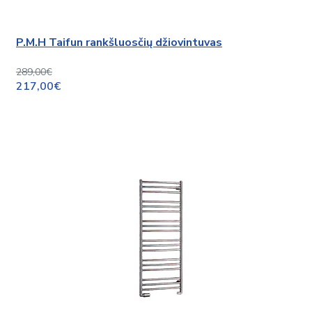
P.M.H Taifun rankšluosčių džiovintuvas
289,00€
217,00€