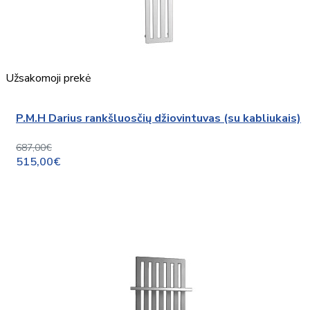
Užsakomoji prekė
P.M.H Darius rankšluosčių džiovintuvas (su kabliukais)
687,00€
515,00€