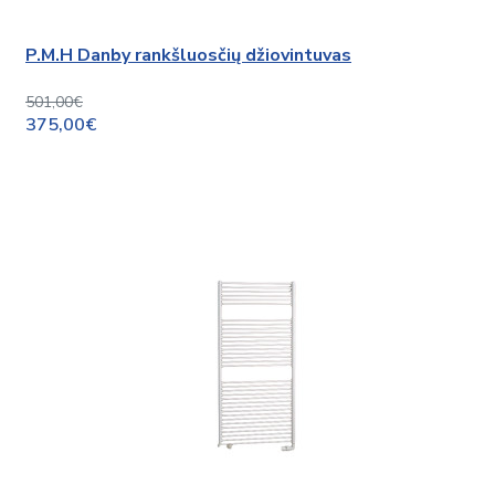
P.M.H Danby rankšluosčių džiovintuvas
501,00€
375,00€