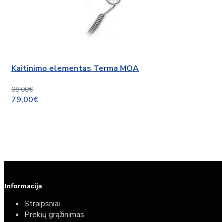
Kaitinimo elementas Terma MOA
98,00€
79,00€
Informacija
Straipsniai
Prekių grąžinimas