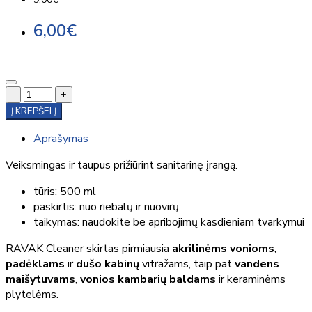
6,00€
-
+
Į KREPŠELĮ
Aprašymas
Veiksmingas ir taupus prižiūrint sanitarinę įrangą.
tūris: 500 ml
paskirtis: nuo riebalų ir nuovirų
taikymas: naudokite be apribojimų kasdieniam tvarkymui
RAVAK Cleaner skirtas pirmiausia
akrilinėms vonioms
,
padėklams
ir
dušo kabinų
vitražams, taip pat
vandens
maišytuvams
,
vonios kambarių baldams
ir keraminėms
plytelėms.