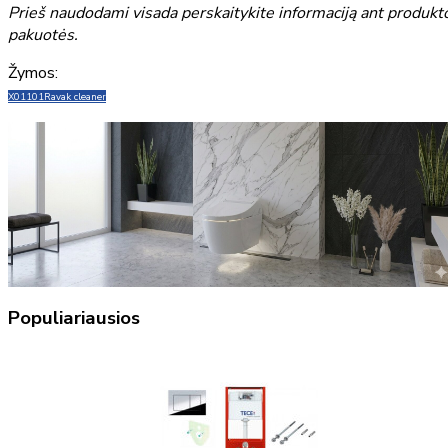
Prieš naudodami visada perskaitykite informaciją ant produkt
pakuotės.
Žymos:
X01101
Ravak cleaner
Populiariausios