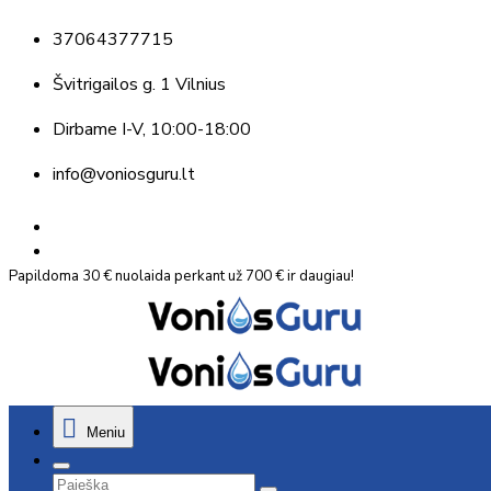
37064377715
Švitrigailos g. 1 Vilnius
Dirbame
I-V, 10:00-18:00
info@voniosguru.lt
Papildoma 30 € nuolaida perkant už 700 € ir daugiau!
Meniu