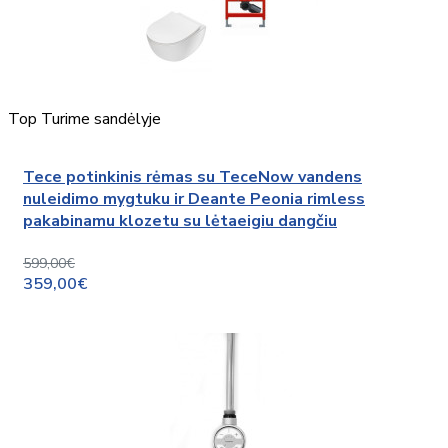
Top
Turime sandėlyje
Tece potinkinis rėmas su TeceNow vandens
nuleidimo mygtuku ir Deante Peonia rimless
pakabinamu klozetu su lėtaeigiu dangčiu
599,00€
359,00€