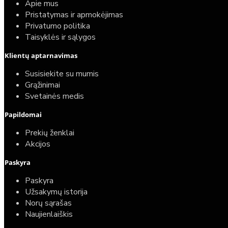
Apie mus
Pristatymas ir apmokėjimas
Privatumo politika
Taisyklės ir sąlygos
Elektrinio gyvatuko paruošimo paslauga
Klientų aptarnavimas
40,00€
Susisiekite su mumis
25,00€
Grąžinimai
Svetainės medis
Papildomai
Prekių ženklai
Akcijos
Paskyra
Paskyra
Užsakymų istorija
Norų sąrašas
Naujienlaiškis