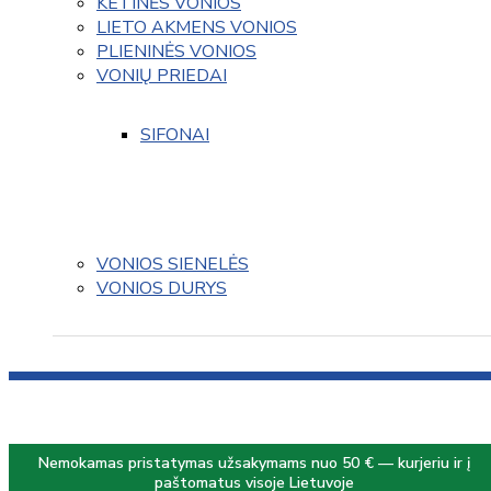
KETINĖS VONIOS
LIETO AKMENS VONIOS
PLIENINĖS VONIOS
VONIŲ PRIEDAI
SIFONAI
VONIOS SIENELĖS
VONIOS DURYS
Nemokamas pristatymas užsakymams nuo 50 € — kurjeriu ir į
paštomatus visoje Lietuvoje