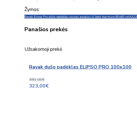
Žymos:
Ravak Elipso Pro dušo padėklas pusiau apvalus iš lieto marmuro 80x80 cm
XA23
Panašios prekės
Užsakomoji prekė
Ravak dušo padėklas ELIPSO PRO 100x100
381,00€
323,00€