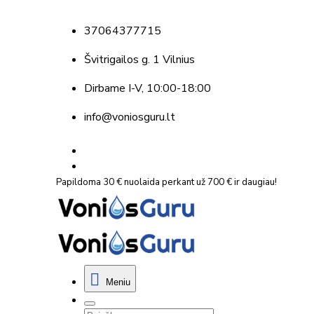
37064377715
Švitrigailos g. 1 Vilnius
Dirbame
I-V, 10:00-18:00
info@voniosguru.lt
Papildoma 30 € nuolaida perkant už 700 € ir daugiau!
Meniu