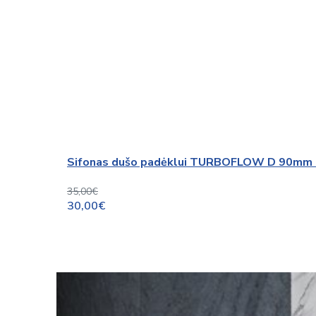
Sifonas dušo padėklui TURBOFLOW D 90mm (
35,00€
30,00€