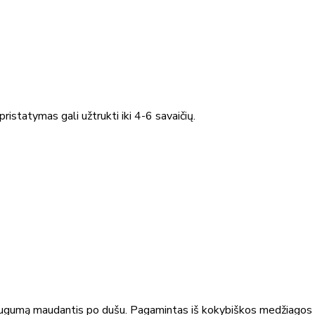
ristatymas gali užtrukti iki 4-6 savaičių.
augumą maudantis po dušu. Pagamintas iš kokybiškos medžiagos u