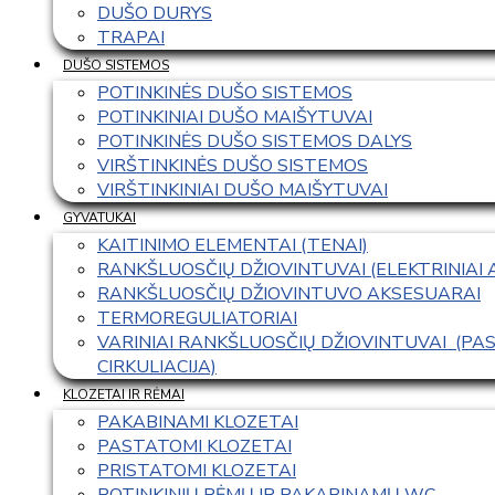
DUŠO DURYS
TRAPAI
DUŠO SISTEMOS
POTINKINĖS DUŠO SISTEMOS
POTINKINIAI DUŠO MAIŠYTUVAI
POTINKINĖS DUŠO SISTEMOS DALYS
VIRŠTINKINĖS DUŠO SISTEMOS
VIRŠTINKINIAI DUŠO MAIŠYTUVAI
GYVATUKAI
KAITINIMO ELEMENTAI (TENAI)
RANKŠLUOSČIŲ DŽIOVINTUVAI (ELEKTRINIAI
RANKŠLUOSČIŲ DŽIOVINTUVO AKSESUARAI
TERMOREGULIATORIAI
VARINIAI RANKŠLUOSČIŲ DŽIOVINTUVAI  (P
CIRKULIACIJA)
KLOZETAI IR RĖMAI
PAKABINAMI KLOZETAI
PASTATOMI KLOZETAI
PRISTATOMI KLOZETAI
POTINKINIŲ RĖMŲ IR PAKABINAMŲ WC 