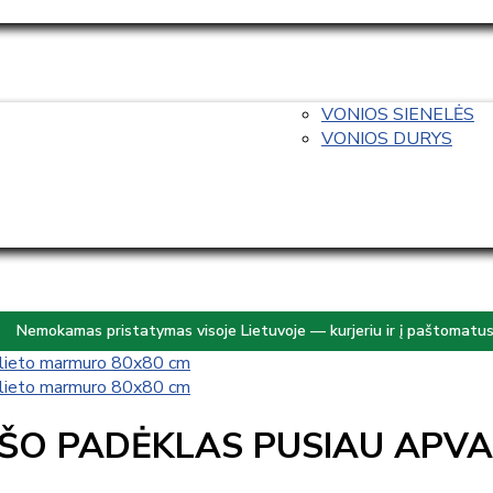
VONIOS SIENELĖS
VONIOS DURYS
Nemokamas pristatymas visoje Lietuvoje — kurjeriu ir į paštomatu
ŠO PADĖKLAS PUSIAU APVA