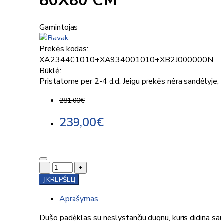
80X80 CM
Gamintojas
Prekės kodas:
XA234401010+XA934001010+XB2J000000N
Būklė:
Pristatome per 2-4 d.d. Jeigu prekės nėra sandėlyje, p
281,00€
239,00€
-
+
Į KREPŠELĮ
Aprašymas
Dušo padėklas su neslystančiu dugnu, kuris didina s