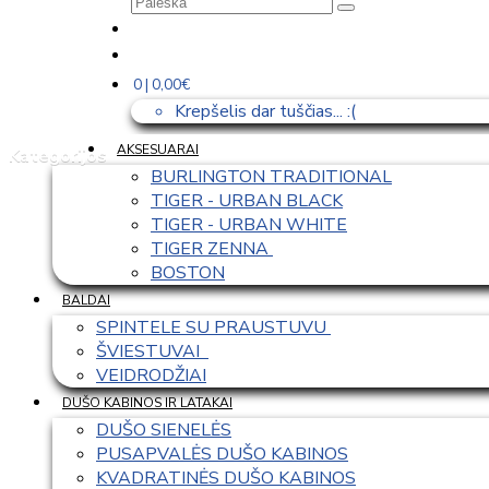
0 | 0,00€
Krepšelis dar tuščias... :(
AKSESUARAI
Kategorijos
BURLINGTON TRADITIONAL
TIGER - URBAN BLACK
TIGER - URBAN WHITE
TIGER ZENNA 
BOSTON
BALDAI
SPINTELE SU PRAUSTUVU 
ŠVIESTUVAI  
VEIDRODŽIAI
DUŠO KABINOS IR LATAKAI
DUŠO SIENELĖS
PUSAPVALĖS DUŠO KABINOS
KVADRATINĖS DUŠO KABINOS