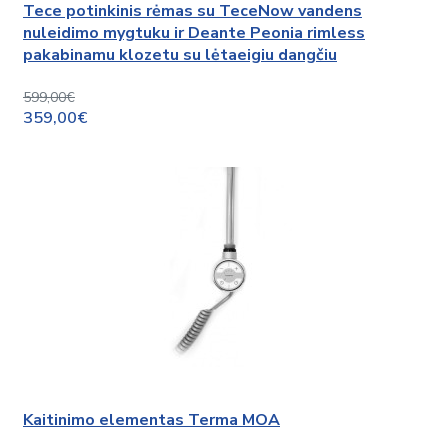
Tece potinkinis rėmas su TeceNow vandens
nuleidimo mygtuku ir Deante Peonia rimless
pakabinamu klozetu su lėtaeigiu dangčiu
599,00€
359,00€
Kaitinimo elementas Terma MOA