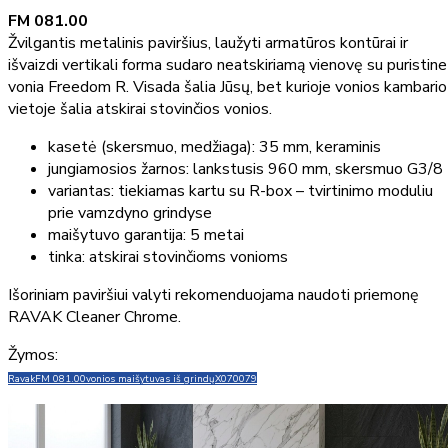
FM 081.00
Žvilgantis metalinis paviršius, laužyti armatūros kontūrai ir
išvaizdi vertikali forma sudaro neatskiriamą vienovę su puristine
vonia Freedom R. Visada šalia Jūsų, bet kurioje vonios kambario
vietoje šalia atskirai stovinčios vonios.
kasetė (skersmuo, medžiaga): 35 mm, keraminis
jungiamosios žarnos: lankstusis 960 mm, skersmuo G3/8
variantas: tiekiamas kartu su R-box – tvirtinimo moduliu
prie vamzdyno grindyse
maišytuvo garantija: 5 metai
tinka: atskirai stovinčioms vonioms
Išoriniam paviršiui valyti rekomenduojama naudoti priemonę
RAVAK Cleaner Chrome.
Žymos:
Ravak
FM 081.00
vonios maišytuvas iš grindų
X070079