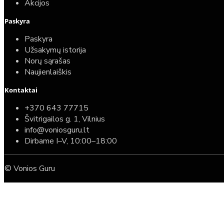
Akcijos
Paskyra
Paskyra
Užsakymų istorija
Norų sąrašas
Naujienlaiškis
Kontaktai
+370 643 77715
Švitrigailos g. 1, Vilnius
info@voniosguru.lt
Dirbame I–V, 10:00–18:00
© Vonios Guru