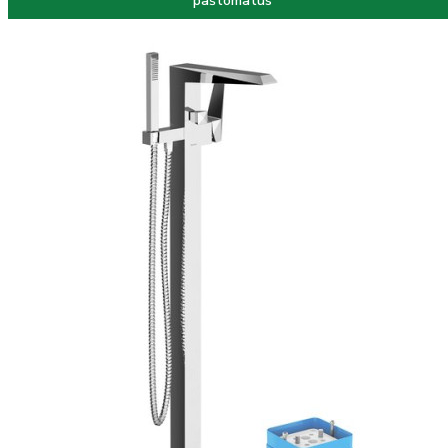
paštomatus