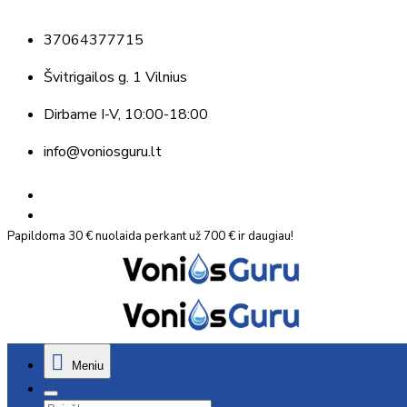
37064377715
Švitrigailos g. 1 Vilnius
Dirbame
I-V, 10:00-18:00
info@voniosguru.lt
Papildoma 30 € nuolaida perkant už 700 € ir daugiau!
Meniu