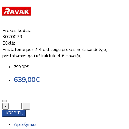
Prekės kodas:
X070079
Būklė:
Pristatome per 2-4 d.d. Jeigu prekės nėra sandėlyje,
pristatymas gali užtrukti iki 4-6 savaičių.
799,00€
639,00€
-
+
Į KREPŠELĮ
Aprašymas